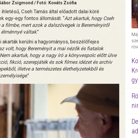
ábor Zsigmond / Fotó: Kováts Zsófia
 ihletésű, Cseh Tamás által előadott dalai köré
k egy-egy fontos állomását. “
Azt akartuk, hogy Cseh
 a filmbe, mert azok a dalszövegek is Bereményiről
 élménnyé váltak
.”
Máj
sze
 akarták kerülni a hagyományos, beszélőfejes
röv
z volt, hogy Bereményit a mai nézők és fiatalok
em akartuk, hogy a nagy író a könyvespolc előtt ülve
Ko
ció, fikció, szerepjáték és sok filmes idézet és archív
kből, illetve a természetes élethelyzetekből és
Kr
személyisége
."
gy
Rö
ni
De
ad