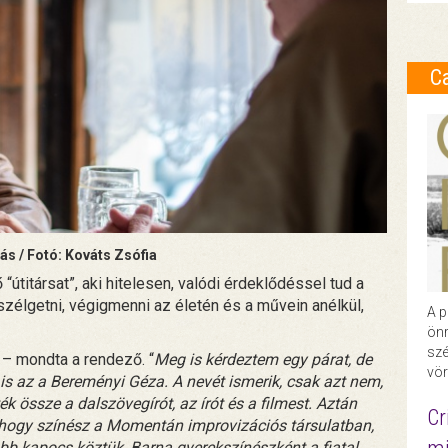
C
ás / Fotó: Kováts Zsófia
“útitársat”, aki hitelesen, valódi érdeklődéssel tud a
zélgetni, végigmenni az életén és a művein anélkül,
A p
önr
szé
 – mondta a rendező. “
Meg is kérdeztem egy párat, de
vör
 is az a Bereményi Géza. A nevét ismerik, csak azt nem,
k össze a dalszövegírót, az írót és a filmest. Aztán
Cr
, hogy színész a Momentán improvizációs társulatban,
abb kapocs köztük, Barna gyerekszínészként a fiatal,