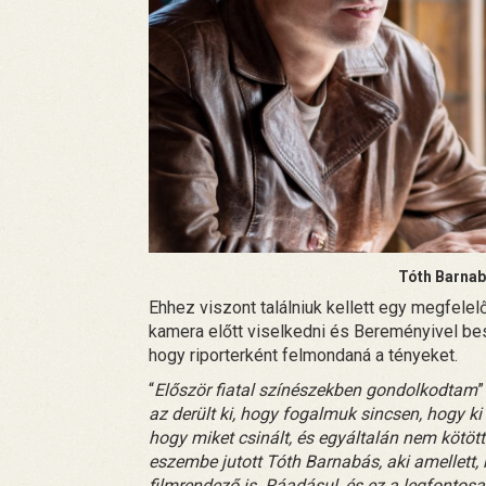
Tóth Barnab
Ehhez viszont találniuk kellett egy megfelelő 
kamera előtt viselkedni és Bereményivel bes
hogy riporterként felmondaná a tényeket.
“
Először fiatal színészekben gondolkodtam
”
az derült ki, hogy fogalmuk sincsen, hogy ki
hogy miket csinált, és egyáltalán nem kötötté
eszembe jutott Tóth Barnabás, aki amellett
filmrendező is. Ráadásul, és ez a legfontos