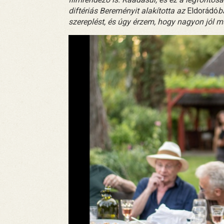
diftériás Bereményit alakította az
Eldorádó
b
szereplést, és úgy érzem, hogy nagyon jól m