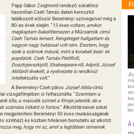
F
Papp Gábor Zsigmond rendező sokakhoz
hasonlóan Cseh Tamás dalain keresztül
találkozott először Bereményi szövegeivel még a
80-as évek elején. “
13 éves voltam, amikor
megkaptam bakelitlemezen a
Műcsarnok
című
Cseh Tamás lemezt. Rengeteget hallgattam és
nagyon nagy hatással volt rám. Éreztem, hogy
ezek a számok mások, mint a korabeli beat- és
popdalok. Cseh Tamás Petőfiről,
Dosztojevszkijről, Shakespeare-ről, Adyról, József
Attiláról énekelt, a nyelvezete is rendkívül
„Bi
intellektuális volt.
”
műk
köz
A Bereményi-Cseh páros
József Attila
című
str
i vizsgafilmjében is felhasználta. “
Szerintem a
bes
 tőle, a második szintet a filmjei jelentik, de a
ja
k számára íróként is fontos.
” Alkotótársaival sokat
fil
an megjeleníteni Bereményi 50 éves munkásságának
 és színház) és közben hitelesen bemutatni az alkotót.
A 
rozza meg, hogy mi az, amit a legtöbben ismernek
me