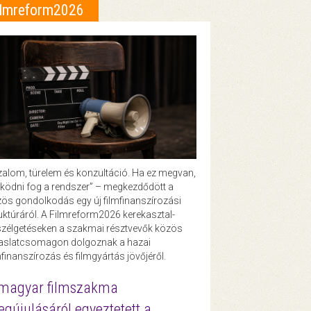
ilmreform2026
zalom, türelem és konzultáció. Ha ez megvan,
ödni fog a rendszer” – megkezdődött a
ös gondolkodás egy új filmfinanszírozási
uktúráról. A Filmreform2026 kerekasztal-
zélgetéseken a szakmai résztvevők közös
vaslatcsomagon dolgoznak a hazai
mfinanszírozás és filmgyártás jövőjéről.
magyar filmszakma
gújulásáról egyeztetett a