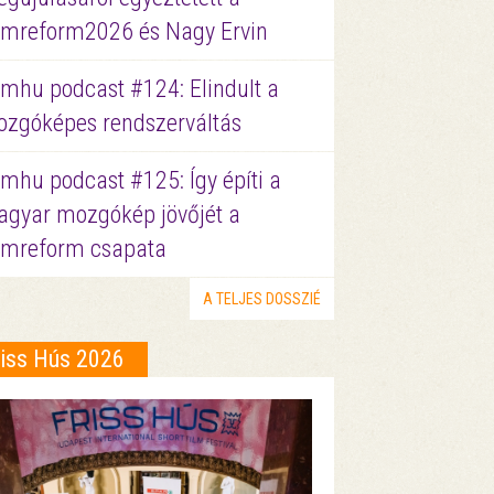
lmreform2026 és Nagy Ervin
lmhu podcast #124: Elindult a
zgóképes rendszerváltás
lmhu podcast #125: Így építi a
gyar mozgókép jövőjét a
lmreform csapata
A TELJES DOSSZIÉ
riss Hús 2026