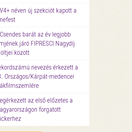
V4+ néven új szekciót kapott a
nefest
 Csendes barát az év legjobb
lmjének járó FIPRESCI Nagydíj
löltjei között
ekordszámú nevezés érkezett a
3. Országos/Kárpát-medencei
iákfilmszemlére
gérkezett az első előzetes a
agyarországon forgatott
ickerhez