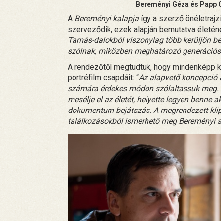
Bereményi Géza és Papp G
A
Bereményi kalapja
így a szerző önéletrajzi
szerveződik, ezek alapján bemutatva életéne
Tamás-dalokból viszonylag több kerüljön be
szólnak, miközben meghatározó generációs
A rendezőtől megtudtuk, hogy mindenképp ki
portréfilm csapdáit: “
Az alapvető koncepció a
számára érdekes módon szólaltassuk meg. N
mesélje el az életét, helyette legyen benne ak
dokumentum bejátszás. A megrendezett klippe
találkozásokból ismerhető meg Bereményi 