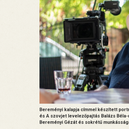
Bereményi kalapja címmel készített port
és A szovjet levelezőpajtás Balázs Béla
Bereményi Gézát és sokrétű munkásságá