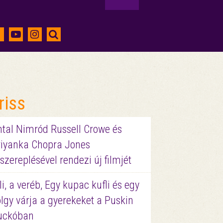
riss
ntal Nimród Russell Crowe és
riyanka Chopra Jones
szereplésével rendezi új filmjét
li, a veréb, Egy kupac kufli és egy
lgy várja a gyerekeket a Puskin
uckóban