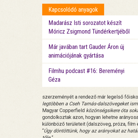
Kapcsolódó anyagok
Madarász Isti sorozatot készít
Móricz Zsigmond Tündérkertjéből
Már javában tart Gauder Áron új
animációjának gyártása
Filmhu podcast #16: Bereményi
Géza
szerzeményét a rendező már legelső főiskola
legtöbben a Cseh Tamás-dalszövegeket ismerik
Magyar Copperfield
közönségsikere óta soka
gondolkoztak azon, hogyan lehetne arányos
különböző területeit (dalszöveg, próza, film
“
Úgy döntöttünk, hogy az arányokat az hatá
tőle.
”