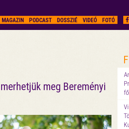
MAGAZIN
PODCAST
DOSSZIÉ
VIDEÓ
FOTÓ
F
A
P
ismerhetjük meg Bereményi
fő
Vi
Tö
K