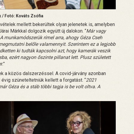
k
/ Fotó: Kováts Zsófia
vételek mellett bekerültek olyan jelenetek is, amelyben
rai Márkkal dolgozik együtt új dalokon. “
Már vagy
s. A munkamódszerük rímel arra, ahogy Géza Cseh
 megmutatni belőle valamennyit. Szerintem ez a legjobb
dketten ki tudták kapcsolni azt, hogy kamerák veszik
ba, ezért nagyon őszinte pillanat lett. Plusz született
.”
ek a közös dalszerzéssel. A covid-járvány azonban
évig szüneteltetniük kellett a forgatást. “
2021
ár Géza és a stáb többi tagja is be volt oltva. A