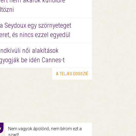
ért nem akarok külföldre
ltözni
a Seydoux egy szörnyeteget
eret, és nincs ezzel egyedül
ndkívüli női alakítások
gyogják be idén Cannes-t
A TELJES DOSSZIÉ
Nem vagyok ápolónő, nem bírom ezt a
szart!