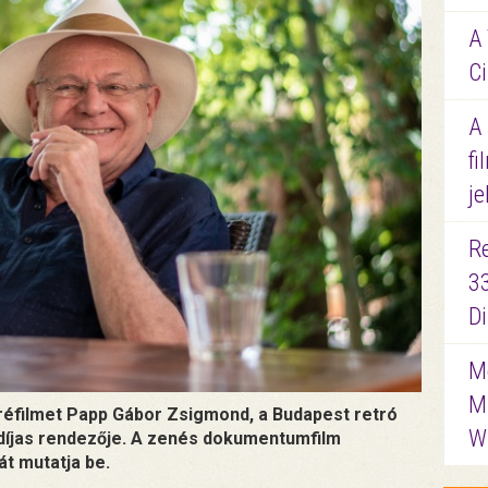
A 
Ci
A
fi
je
R
3
D
Me
M
réfilmet Papp Gábor Zsigmond, a Budapest retró
W
-díjas rendezője. A zenés dokumentumfilm
t mutatja be.