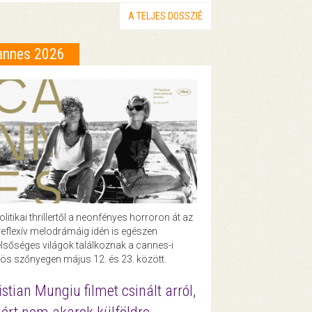
A TELJES DOSSZIÉ
annes 2026
olitikai thrillertől a neonfényes horroron át az
eflexív melodrámáig idén is egészen
lsőséges világok találkoznak a cannes-i
ös szőnyegen május 12. és 23. között.
istian Mungiu filmet csinált arról,