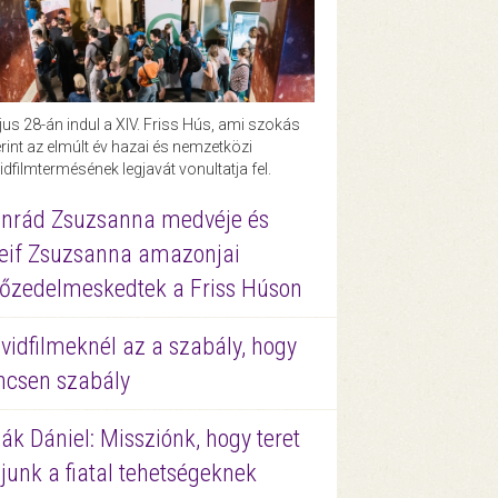
us 28-án indul a XIV. Friss Hús, ami szokás
rint az elmúlt év hazai és nemzetközi
idfilmtermésének legjavát vonultatja fel.
nrád Zsuzsanna medvéje és
eif Zsuzsanna amazonjai
őzedelmeskedtek a Friss Húson
vidfilmeknél az a szabály, hogy
ncsen szabály
ák Dániel: Missziónk, hogy teret
junk a fiatal tehetségeknek