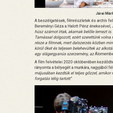
Járai Már
A beszélgetések, filmrészletek és archív fel
Bereményi Géza a Halott Pénz énekesével, Já
húsz számot írtak, akarnak belőle lemezt i
Tamással dolgozott, ezért szerettünk volna
része a filmnek, mert dalszerzés közben min
körül őket és teljesen belehevültek az alkotás
egy slágergyanús szerzemény, az
Álomember
A film felvételei 2020 októberében kezdődt
rányomta a bélyegét a munkára, nagyjából fél 
májusában kezdtük el teljes gőzzel, amikor m
forgatás télig tartott
.”