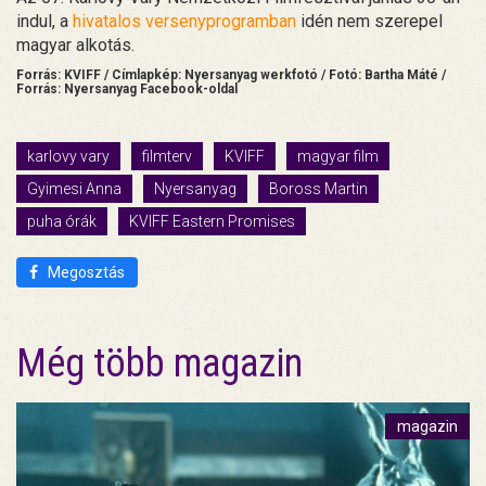
indul, a
hivatalos versenyprogramban
idén nem szerepel
magyar alkotás.
Forrás: KVIFF / Címlapkép: Nyersanyag werkfotó / Fotó: Bartha Máté /
Forrás: Nyersanyag Facebook-oldal
karlovy vary
filmterv
KVIFF
magyar film
Gyimesi Anna
Nyersanyag
Boross Martin
puha órák
KVIFF Eastern Promises
Megosztás
Még több magazin
magazin