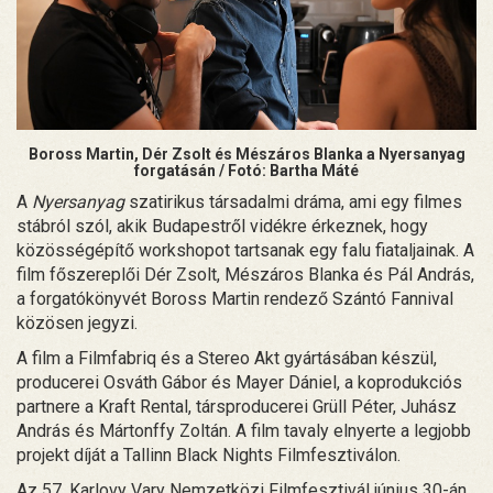
Boross Martin, Dér Zsolt és Mészáros Blanka a Nyersanyag
forgatásán / Fotó: Bartha Máté
A
Nyersanyag
szatirikus társadalmi dráma, ami egy filmes
stábról szól, akik Budapestről vidékre érkeznek, hogy
közösségépítő workshopot tartsanak egy falu fiataljainak. A
film főszereplői Dér Zsolt, Mészáros Blanka és Pál András,
a forgatókönyvét Boross Martin rendező Szántó Fannival
közösen jegyzi.
A film a Filmfabriq és a Stereo Akt gyártásában készül,
producerei Osváth Gábor és Mayer Dániel, a koprodukciós
partnere a Kraft Rental, társproducerei Grüll Péter, Juhász
András és Mártonffy Zoltán. A film tavaly elnyerte a legjobb
projekt díját a Tallinn Black Nights Filmfesztiválon.
Az 57. Karlovy Vary Nemzetközi Filmfesztivál június 30-án