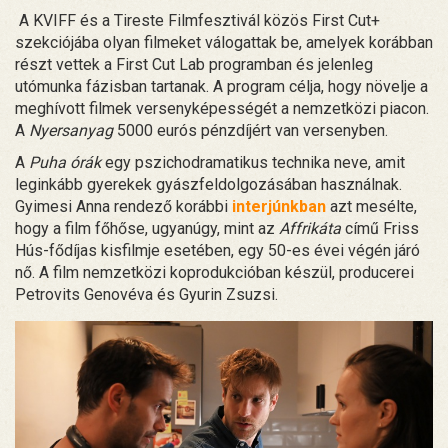
A KVIFF és a Tireste Filmfesztivál közös First Cut+
szekciójába olyan filmeket válogattak be, amelyek korábban
részt vettek a First Cut Lab programban és jelenleg
utómunka fázisban tartanak. A program célja, hogy növelje a
meghívott filmek versenyképességét a nemzetközi piacon.
A
Nyersanyag
5000 eurós pénzdíjért van versenyben.
A
Puha órák
egy pszichodramatikus technika neve, amit
leginkább gyerekek gyászfeldolgozásában használnak.
Gyimesi Anna rendező korábbi
interjúnkban
azt mesélte,
hogy a film főhőse, ugyanúgy, mint az
Affrikáta
című Friss
Hús-fődíjas kisfilmje esetében, egy 50-es évei végén járó
nő. A film nemzetközi koprodukcióban készül, producerei
Petrovits Genovéva és Gyurin Zsuzsi.