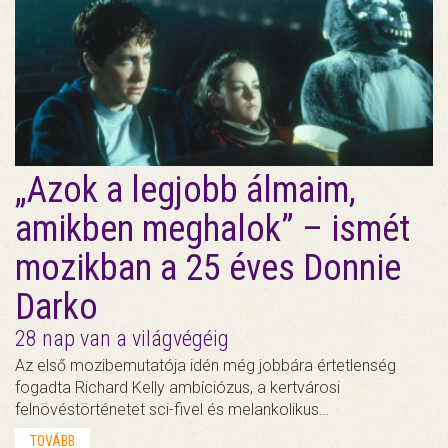
„Azok a legjobb álmaim,
amikben meghalok” – ismét
mozikban a 25 éves Donnie
Darko
28 nap van a világvégéig
Az első mozibemutatója idén még jobbára értetlenség
fogadta Richard Kelly ambíciózus, a kertvárosi
felnövéstörténetet sci-fivel és melankolikus…
TOVÁBB