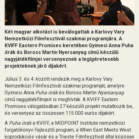
Két magyar alkotást is beválogattak a Karlovy Vary
Nemzetközi Filmfesztivál szakmai programjára. A
KVIFF Eastern Promises keretében Gyimesi Anna Puha
órák és Boross Martin Nyersanyag című készülő
nagyjátékfilmjei versenyeznek a legígéretesebb
projekteknek járó díjakért.
Július 3. és 4. között rendezik meg a Karlovy Vary
Nemzetközi Filmfesztivál szakmai programját, amelyre
Gyimesi Anna
Puha órák
és Boross Martin
Nyersanyag
című nagyjátékfilmjeit is meghívták. A KVIFF Eastern
Promises válogatásában 27 készülő projekt mutatkozik be,
és versenyez az összesen 115 000 eurós díjakért.
A
Puha órák
a KVIFF, a MIDPOINT Institute nemzetközi
forgatókönyv-fejlesztő program, a When East Meets West
koprodukciós vásár és a Trieste Filmfesztivál által közösen