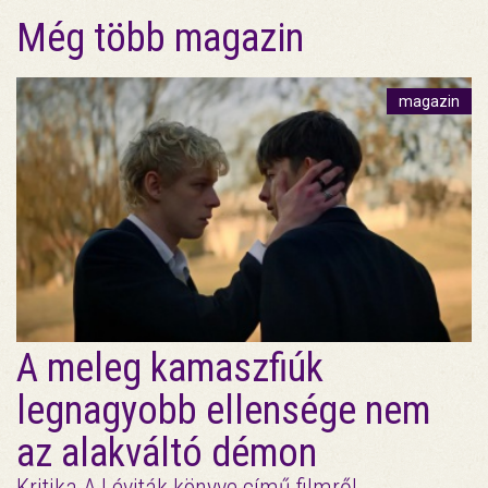
Még több magazin
magazin
A meleg kamaszfiúk
legnagyobb ellensége nem
az alakváltó démon
Kritika A Léviták könyve című filmről