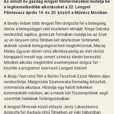
Az elmúlt év gazdag lengyel filmterméséből mutatja be
a legkiemelkedőbb alkotásokat a 22. Lengyel
Filmtavasz április 14. és 20. között a Művész Moziban.
A tavalyi évben több lengyel film dolgozta fel a betegség,
illetve a betegséggel való küzdelem témáját. Kinga Debska
rendezőnő sajátos, groteszk formában mutatja be az
Ezek
az én lányaim
című filmben két lánytestvér történetét,
akiknek szüleik betegségével kell megbirkózniuk, Maciej
Midas
Egyszer élünk!
című alkotása pedig az élet utolsó
hónapjairól mesél egy ismert színész életén keresztül.
Mindkét alkotás megtörtént eseményeket dolgoz fel -
közölte a programot szervező Lengyel Intézet.
A
Body/Test
című film a Berlini Fesztivál Ezüst Medve díjas
rendezőnője, Malgorzata Szumowska formailag letisztult,
minimalista alkotása. Hősnője egy halott lelkekkel
kommunikáló médium, aki a másik két főszereplőnek segít
szerettük halálának feldolgozásában.
A lengyel filmesek közül először Jerzy Lukaszewicz
dolgozta fel
Karbala
című filmjében az iraki háborúban