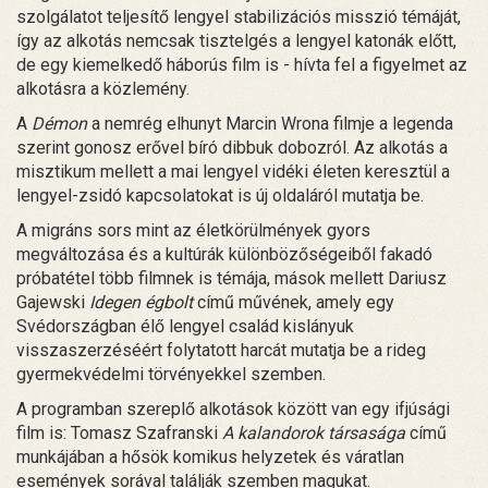
szolgálatot teljesítő lengyel stabilizációs misszió témáját,
így az alkotás nemcsak tisztelgés a lengyel katonák előtt,
de egy kiemelkedő háborús film is - hívta fel a figyelmet az
alkotásra a közlemény.
A
Démon
a nemrég elhunyt Marcin Wrona filmje a legenda
szerint gonosz erővel bíró dibbuk dobozról. Az alkotás a
misztikum mellett a mai lengyel vidéki életen keresztül a
lengyel-zsidó kapcsolatokat is új oldaláról mutatja be.
A migráns sors mint az életkörülmények gyors
megváltozása és a kultúrák különbözőségeiből fakadó
próbatétel több filmnek is témája, mások mellett Dariusz
Gajewski
Idegen égbolt
című művének, amely egy
Svédországban élő lengyel család kislányuk
visszaszerzéséért folytatott harcát mutatja be a rideg
gyermekvédelmi törvényekkel szemben.
A programban szereplő alkotások között van egy ifjúsági
film is: Tomasz Szafranski
A kalandorok társasága
című
munkájában a hősök komikus helyzetek és váratlan
események sorával találják szemben magukat.