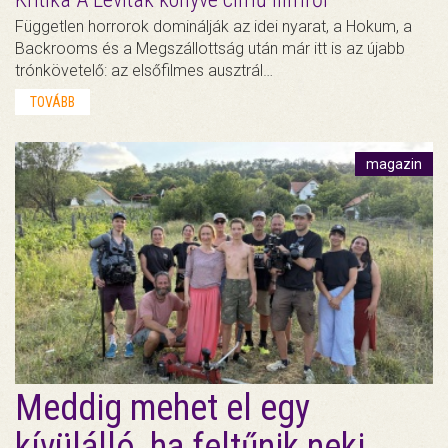
Független horrorok dominálják az idei nyarat, a Hokum, a
Backrooms és a Megszállottság után már itt is az újabb
trónkövetelő: az elsőfilmes ausztrál…
TOVÁBB
magazin
Meddig mehet el egy
kívülálló, ha feltűnik neki,