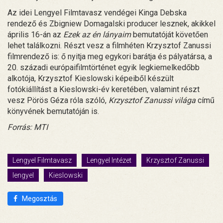
Az idei Lengyel Filmtavasz vendégei Kinga Debska
rendező és Zbigniew Domagalski producer lesznek, akikkel
április 16-án az
Ezek az én lányaim
bemutatóját követően
lehet találkozni. Részt vesz a filmhéten Krzysztof Zanussi
filmrendező is: ő nyitja meg egykori barátja és pályatársa, a
20. századi európaifilmtörténet egyik legkiemelkedőbb
alkotója, Krzysztof Kieslowski képeiből készült
fotókiállítást a Kieslowski-év keretében, valamint részt
vesz Pörös Géza róla szóló,
Krzysztof Zanussi világa
című
könyvének bemutatóján is.
Forrás: MTI
Lengyel Filmtavasz
Lengyel Intézet
Krzysztof Zanussi
lengyel
Kieslowski
Megosztás