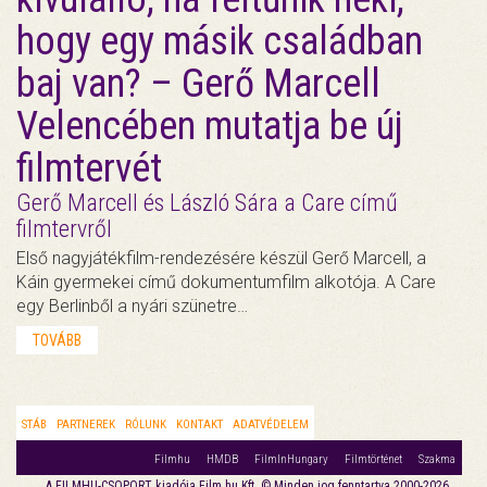
hogy egy másik családban
baj van? – Gerő Marcell
Velencében mutatja be új
filmtervét
Gerő Marcell és László Sára a Care című
filmtervről
Első nagyjátékfilm-rendezésére készül Gerő Marcell, a
Káin gyermekei című dokumentumfilm alkotója. A Care
egy Berlinből a nyári szünetre…
TOVÁBB
STÁB
PARTNEREK
RÓLUNK
KONTAKT
ADATVÉDELEM
Filmhu
HMDB
FilmInHungary
Filmtörténet
Szakma
A FILMHU-CSOPORT kiadója Film.hu Kft. © Minden jog fenntartva 2000-2026