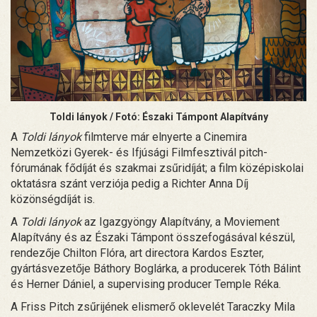
Toldi lányok / Fotó: Északi Támpont Alapítvány
A
Toldi lányok
filmterve már elnyerte a Cinemira
Nemzetközi Gyerek- és Ifjúsági Filmfesztivál pitch-
fórumának fődíját és szakmai zsűridíját; a film középiskolai
oktatásra szánt verziója pedig a Richter Anna Díj
közönségdíját is.
A
Toldi lányok
az Igazgyöngy Alapítvány, a Moviement
Alapítvány és az Északi Támpont összefogásával készül,
rendezője Chilton Flóra, art directora Kardos Eszter,
gyártásvezetője Báthory Boglárka, a producerek Tóth Bálint
és Herner Dániel, a supervising producer Temple Réka.
A Friss Pitch zsűrijének elismerő oklevelét Taraczky Mila