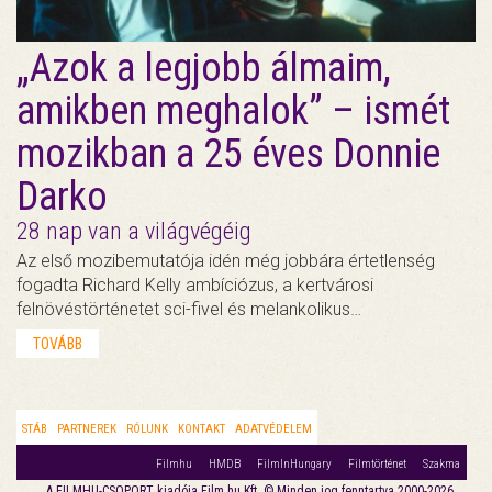
„Azok a legjobb álmaim,
amikben meghalok” – ismét
mozikban a 25 éves Donnie
Darko
28 nap van a világvégéig
Az első mozibemutatója idén még jobbára értetlenség
fogadta Richard Kelly ambíciózus, a kertvárosi
felnövéstörténetet sci-fivel és melankolikus…
TOVÁBB
STÁB
PARTNEREK
RÓLUNK
KONTAKT
ADATVÉDELEM
Filmhu
HMDB
FilmInHungary
Filmtörténet
Szakma
A FILMHU-CSOPORT kiadója Film.hu Kft. © Minden jog fenntartva 2000-2026