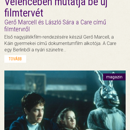
Velencében mutatja be új
filmtervét
Gerő Marcell és László Sára a Care című
filmtervről
Első nagyjátékfilm-rendezésére készül Gerő Marcell, a
Káin gyermekei című dokumentumfilm alkotója. A Care
egy Berlinből a nyári szünetre…
TOVÁBB
magazin