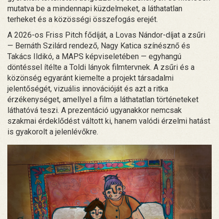
mutatva be a mindennapi küzdelmeket, a láthatatlan
terheket és a közösségi összefogás erejét.
A 2026-os Friss Pitch fődíját, a Lovas Nándor-díjat a zsűri
— Bernáth Szilárd rendező, Nagy Katica színésznő és
Takács Ildikó, a MAPS képviseletében — egyhangú
döntéssel ítélte a Toldi lányok filmtervnek. A zsűri és a
közönség egyaránt kiemelte a projekt társadalmi
jelentőségét, vizuális innovációját és azt a ritka
érzékenységet, amellyel a film a láthatatlan történeteket
láthatóvá teszi. A prezentáció ugyanakkor nemcsak
szakmai érdeklődést váltott ki, hanem valódi érzelmi hatást
is gyakorolt a jelenlévőkre.