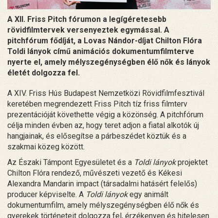
A XII. Friss Pitch fórumon a legígéretesebb
rövidfilmtervek versenyeztek egymással. A
pitchfórum fődíját, a Lovas Nándor-díjat Chilton Flóra
Toldi lányok című animációs dokumentumfilmterve
nyerte el, amely mélyszegénységben élő nők és lányok
életét dolgozza fel.
A XIV. Friss Hús Budapest Nemzetközi Rövidfilmfesztivál
keretében megrendezett Friss Pitch tíz friss filmterv
prezentációját követhette végig a közönség. A pitchfórum
célja minden évben az, hogy teret adjon a fiatal alkotók új
hangjainak, és elősegítse a párbeszédet köztük és a
szakmai közeg között.
Az Északi Támpont Egyesületet és a
Toldi lányok
projektet
Chilton Flóra rendező, művészeti vezető és Kékesi
Alexandra Mandarin impact (társadalmi hatásért felelős)
producer képviselte. A
Toldi lányok
egy animált
dokumentumfilm, amely mélyszegénységben élő nők és
gyerekek történeteit dolgozza fel, érzékenyen és hitelesen