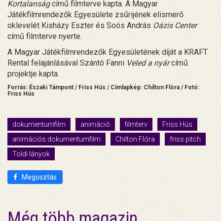
Kortalanság
című filmterve kapta. A Magyar
Játékfilmrendezők Egyesülete zsűrijének elismerő
oklevelét Kisházy Eszter és Soós András
Oázis Center
című filmterve nyerte.
A Magyar Játékfilmrendezők Egyesületének díját a KRAFT
Rental felajánlásával Szántó Fanni
Veled a nyár
című
projektje kapta.
Forrás: Északi Támpont / Friss Hús / Címlapkép: Chilton Flóra / Fotó:
Friss Hús
dokumentumfilm
animáció
filmterv
Friss Hús
animációs dokumentumfilm
Chilton Flóra
friss pitch
Toldi lányok
Megosztás
Még több magazin