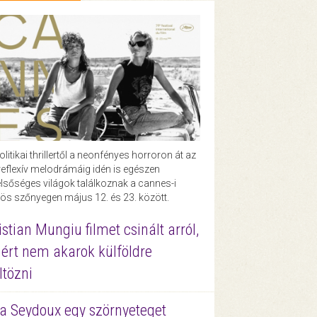
olitikai thrillertől a neonfényes horroron át az
eflexív melodrámáig idén is egészen
lsőséges világok találkoznak a cannes-i
ös szőnyegen május 12. és 23. között.
istian Mungiu filmet csinált arról,
ért nem akarok külföldre
ltözni
a Seydoux egy szörnyeteget