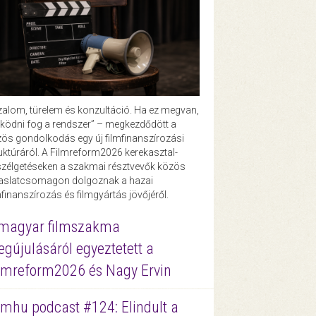
zalom, türelem és konzultáció. Ha ez megvan,
ödni fog a rendszer” – megkezdődött a
ös gondolkodás egy új filmfinanszírozási
uktúráról. A Filmreform2026 kerekasztal-
zélgetéseken a szakmai résztvevők közös
vaslatcsomagon dolgoznak a hazai
mfinanszírozás és filmgyártás jövőjéről.
magyar filmszakma
gújulásáról egyeztetett a
lmreform2026 és Nagy Ervin
lmhu podcast #124: Elindult a