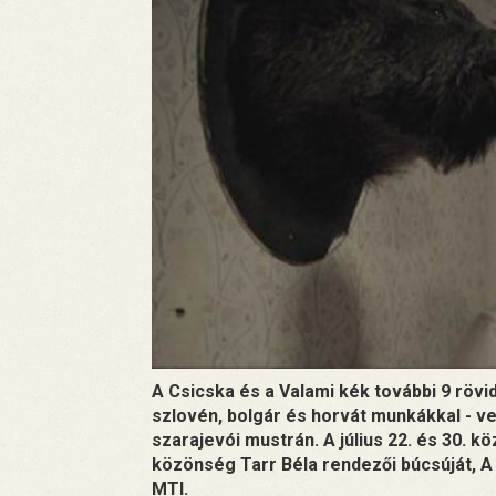
A Csicska és a Valami kék további 9 rövid
szlovén, bolgár és horvát munkákkal - 
szarajevói mustrán. A július 22. és 30. k
közönség Tarr Béla rendezői búcsúját, A to
MTI.