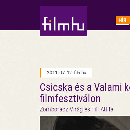
HIRDETÉS
HÍR
2011. 07. 12. filmhu
Csicska és a Valami k
filmfesztiválon
Zomborácz Virág és Till Attila