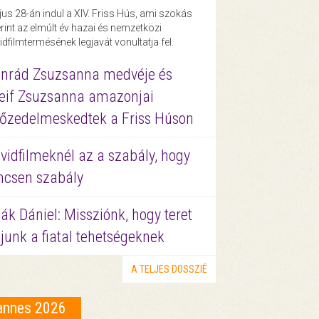
us 28-án indul a XIV. Friss Hús, ami szokás
rint az elmúlt év hazai és nemzetközi
idfilmtermésének legjavát vonultatja fel.
nrád Zsuzsanna medvéje és
eif Zsuzsanna amazonjai
őzedelmeskedtek a Friss Húson
vidfilmeknél az a szabály, hogy
ncsen szabály
ák Dániel: Missziónk, hogy teret
junk a fiatal tehetségeknek
A TELJES DOSSZIÉ
annes 2026