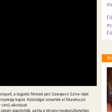
mo
Fi
ma
Fi
F
repelt, a legjobb filmnek járó Szarajevó Szíve-díjat
munkája kapta. Különdíjjal ismerték el Mundruczó
 című alkotását.
 idején alapították, azóta a térség megkerülhetetlen