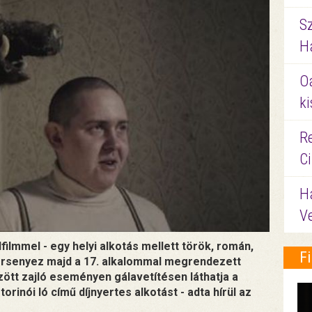
S
Ha
O
ki
Re
C
H
V
filmmel - egy helyi alkotás mellett török, román,
F
versenyez majd a 17. alkalommal megrendezett
özött zajló eseményen gálavetítésen láthatja a
rinói ló című díjnyertes alkotást - adta hírül az