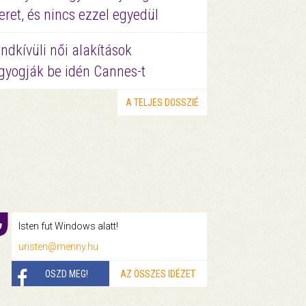
eret, és nincs ezzel egyedül
ndkívüli női alakítások
gyogják be idén Cannes-t
A TELJES DOSSZIÉ
Isten fut Windows alatt!
uristen@menny.hu
OSZD MEG!
AZ ÖSSZES IDÉZET