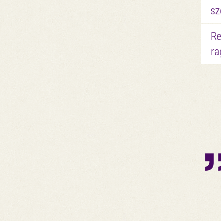
sz
Re
ra