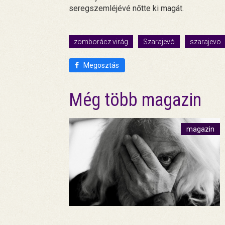
seregszemléjévé nőtte ki magát.
zomborácz virág
Szarajevó
szarajevo
Megosztás
Még több magazin
magazin