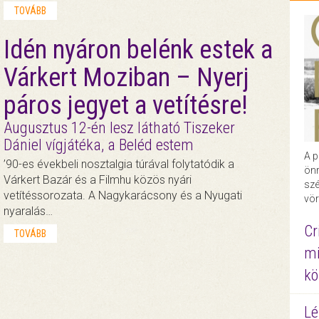
TOVÁBB
Idén nyáron belénk estek a
Várkert Moziban – Nyerj
páros jegyet a vetítésre!
Augusztus 12-én lesz látható Tiszeker
Dániel vígjátéka, a Beléd estem
A p
’90-es évekbeli nosztalgia túrával folytatódik a
önr
Várkert Bazár és a Filmhu közös nyári
szé
vetítéssorozata. A Nagykarácsony és a Nyugati
vör
nyaralás…
Cr
TOVÁBB
mi
kö
Lé