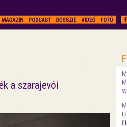
MAGAZIN
PODCAST
DOSSZIÉ
VIDEÓ
FOTÓ
F
Me
M
ék a szarajevói
W
M
E
f