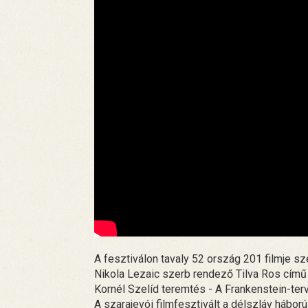
A fesztiválon tavaly 52 ország 201 filmje sze
Nikola Lezaic szerb rendező Tilva Ros című 
Kornél Szelíd teremtés - A Frankenstein-terv
A szarajevói filmfesztivált a délszláv háború