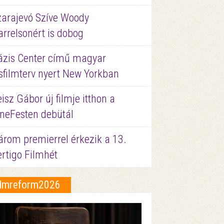
zarajevó Szíve Woody
rrelsonért is dobog
ázis Center című magyar
sfilmterv nyert New Yorkban
isz Gábor új filmje itthon a
ineFesten debütál
árom premierrel érkezik a 13.
ertigo Filmhét
ilmreform2026