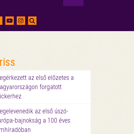
riss
gérkezett az első előzetes a
agyarországon forgatott
ickerhez
egelevenedik az első úszó-
urópa-bajnokság a 100 éves
ilmhíradóban