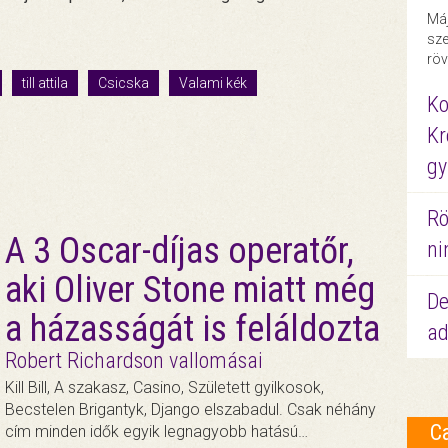
Máj
sze
röv
till attila
Csicska
Valami kék
Ko
Kr
gy
Rö
A 3 Oscar-díjas operatőr,
ni
aki Oliver Stone miatt még
De
a házasságát is feláldozta
ad
Robert Richardson vallomásai
Kill Bill, A szakasz, Casino, Született gyilkosok,
Becstelen Brigantyk, Django elszabadul. Csak néhány
C
cím minden idők egyik legnagyobb hatású…