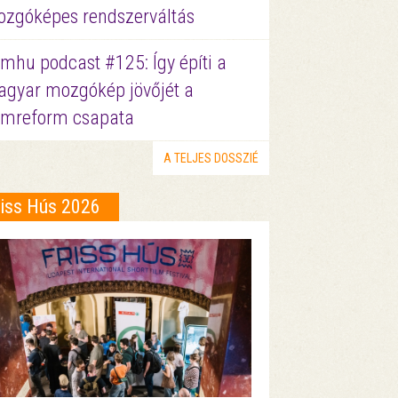
zgóképes rendszerváltás
lmhu podcast #125: Így építi a
gyar mozgókép jövőjét a
lmreform csapata
A TELJES DOSSZIÉ
riss Hús 2026