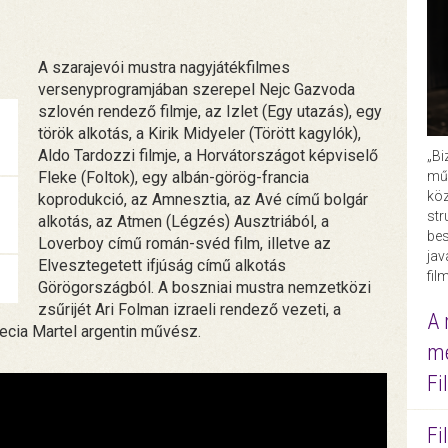
A szarajevói mustra nagyjátékfilmes
versenyprogramjában szerepel Nejc Gazvoda
szlovén rendező filmje, az Izlet (Egy utazás), egy
török alkotás, a Kirik Midyeler (Törött kagylók),
Aldo Tardozzi filmje, a Horvátországot képviselő
„Bi
műk
Fleke (Foltok), egy albán-görög-francia
köz
koprodukció, az Amnesztia, az Avé című bolgár
str
alkotás, az Atmen (Légzés) Ausztriából, a
bes
Loverboy című román-svéd film, illetve az
ja
Elvesztegetett ifjúság című alkotás
fil
Görögországból. A boszniai mustra nemzetközi
zsűrijét Ari Folman izraeli rendező vezeti, a
A 
cia Martel argentin művész.
me
Fi
Fi