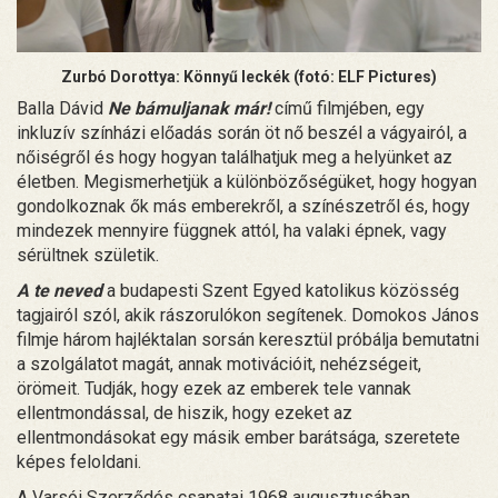
Zurbó Dorottya: Könnyű leckék (fotó: ELF Pictures)
Balla Dávid
Ne bámuljanak már!
című filmjében, egy
inkluzív színházi előadás során öt nő beszél a vágyairól, a
nőiségről és hogy hogyan találhatjuk meg a helyünket az
életben. Megismerhetjük a különbözőségüket, hogy hogyan
gondolkoznak ők más emberekről, a színészetről és, hogy
mindezek mennyire függnek attól, ha valaki épnek, vagy
sérültnek születik.
A te neved
a budapesti Szent Egyed katolikus közösség
tagjairól szól, akik rászorulókon segítenek. Domokos János
filmje három hajléktalan sorsán keresztül próbálja bemutatni
a szolgálatot magát, annak motivációit, nehézségeit,
örömeit. Tudják, hogy ezek az emberek tele vannak
ellentmondással, de hiszik, hogy ezeket az
ellentmondásokat egy másik ember barátsága, szeretete
képes feloldani.
A Varsói Szerződés csapatai 1968 augusztusában