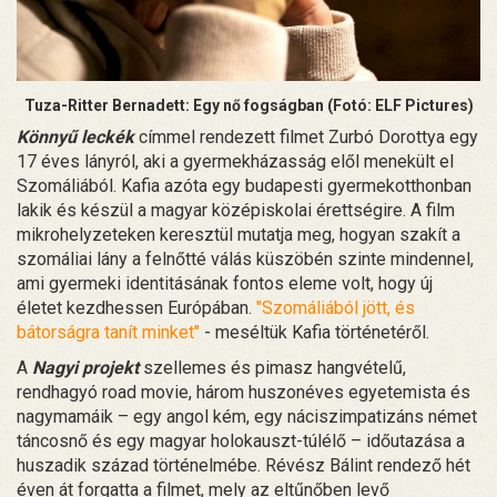
Tuza-Ritter Bernadett: Egy nő fogságban (Fotó: ELF Pictures)
Könnyű leckék
címmel rendezett filmet Zurbó Dorottya egy
17 éves lányról, aki a gyermekházasság elől menekült el
Szomáliából. Kafia azóta egy budapesti gyermekotthonban
lakik és készül a magyar középiskolai érettségire. A film
mikrohelyzeteken keresztül mutatja meg, hogyan szakít a
szomáliai lány a felnőtté válás küszöbén szinte mindennel,
ami gyermeki identitásának fontos eleme volt, hogy új
életet kezdhessen Európában.
"Szomáliából jött, és
bátorságra tanít minket"
- meséltük Kafia történetéről.
A
Nagyi projekt
szellemes és pimasz hangvételű,
rendhagyó road movie, három huszonéves egyetemista és
nagymamáik – egy angol kém, egy náciszimpatizáns német
táncosnő és egy magyar holokauszt-túlélő – időutazása a
huszadik század történelmébe. Révész Bálint rendező hét
éven át forgatta a filmet, mely az eltűnőben levő