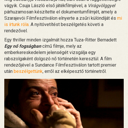
vágyik. Csuja László első játékfilmjével, a
Virágvölggyel
párhuzamosan készítette el dokumentumfilmjét, amely a
Szarajevói Filmfesztiválon elnyerte a zsűri különdíját és
mi
is írtunk róla
. A nyitóvetítést beszélgetés követi a
rendezővel.
Egy thriller minden izgalmát hozza Tuza-Ritter Bernadett
Egy nő fogságban
című filmje, mely az
emberkereskedelem jelenségét vizsgálja egy
rabszolgaként dolgozó nő történetén keresztül. A film
rendezőjével a Sundance Filmfesztiválon tartott premier
után
beszélgettünk
, erről az elképesztő történetről.