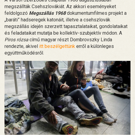
megszállták Csehszlovákiát. Az akkori eseményeket
feldolgozó
Megszállás 1968
dokumentumfilmes projekt a
„baráti” hadseregek katonáit, illetve a csehszlovák
megszállás idején szerzett tapasztalataikat, gondolataikat
és feladataikat mutatja be kollektív-szubjektív módon. A
Piros rózsa
című magyar részt Dombrovszky Linda
rendezte, akivel
itt beszélgettünk
erről a különleges
együttműködésről.