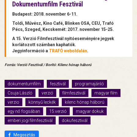
Dokumentumfilm Fesztivál
Budapest: 2018. november 6-11.
Toldi, Művész, Kino Café, Blinken OSA, CEU, Trafó
Pécs, Szeged, Kecskemét: 2017. november 15-25.
A 15. Verzió Filmfesztivál nyitóeseményére jegyek
korlátozott számban kaphatók.
Jegyinformáció a
TRAFÓ weboldalán
.
Forrás: Verzió Fesztivál / Borító: Kilenc hónap háború
dokumentumfilm
fesztivál
programajánló
Csuja László
verzió
filmfesztivál
magyar film
verzio
könnyű leckék
kilenc hónap háború
egy nő fogsában
15.verzió
magyar dokuk
emberi jogi filmfesztivál
dokufesztivál
Megosztás