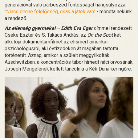
generációval való párbeszéd fontosságát hangsúlyozza.
"Nincs benne felelősség, csak a játék van"
- mondta nekünk
a rendező.
Az ellenség gyermekei – Edith Eva Eger
címmel rendezett
Cseke Eszter és S. Takács András, az
On the Spot
két
alkotója dokumentumfilmet az elismert amerikai
pszichológusról, aki évtizedeken át magában tartotta
történetét. Aznap, amikor a szüleit meggyilkolták
Auschwitzban, a koncentrációs tábor hírhedt náci orvosának,
Joseph Mengelének kellett táncolnia a Kék Duna keringőre.