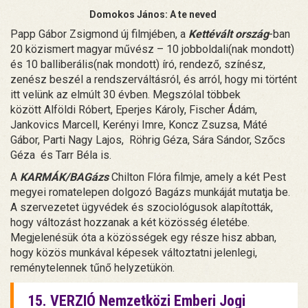
Domokos János: A te neved
Papp Gábor Zsigmond új filmjében, a
Kettévált ország
-ban
20 közismert magyar művész – 10 jobboldali(nak mondott)
és 10 balliberális(nak mondott) író, rendező, színész,
zenész beszél a rendszerváltásról, és arról, hogy mi történt
itt velünk az elmúlt 30 évben. Megszólal többek
között Alföldi Róbert, Eperjes Károly, Fischer Ádám,
Jankovics Marcell, Kerényi Imre, Koncz Zsuzsa, Máté
Gábor, Parti Nagy Lajos, Röhrig Géza, Sára Sándor, Szőcs
Géza és Tarr Béla is.
A
KARMÁK/BAGázs
Chilton Flóra filmje, amely a két Pest
megyei romatelepen dolgozó Bagázs munkáját mutatja be.
A szervezetet ügyvédek és szociológusok alapították,
hogy változást hozzanak a két közösség életébe.
Megjelenésük óta a közösségek egy része hisz abban,
hogy közös munkával képesek változtatni jelenlegi,
reménytelennek tűnő helyzetükön.
15. VERZIÓ Nemzetközi Emberi Jogi