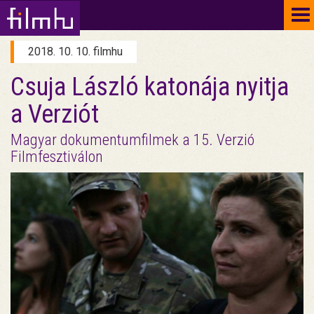
To
na
2018. 10. 10. filmhu
Csuja László katonája nyitja
a Verziót
Magyar dokumentumfilmek a 15. Verzió
Filmfesztiválon