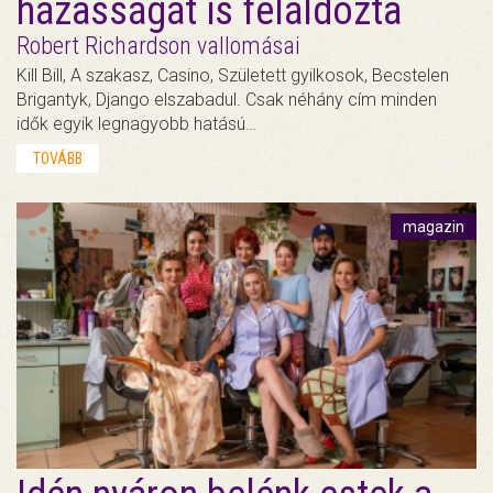
házasságát is feláldozta
Robert Richardson vallomásai
Kill Bill, A szakasz, Casino, Született gyilkosok, Becstelen
Brigantyk, Django elszabadul. Csak néhány cím minden
idők egyik legnagyobb hatású…
TOVÁBB
magazin