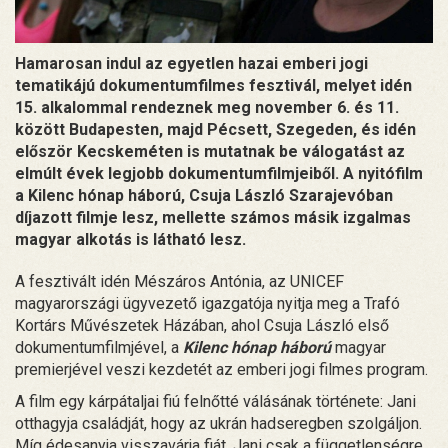
Hamarosan indul az egyetlen hazai emberi jogi
tematikájú dokumentumfilmes fesztivál, melyet idén
15. alkalommal rendeznek meg november 6. és 11.
között Budapesten, majd Pécsett, Szegeden, és idén
először Kecskeméten is mutatnak be válogatást az
elmúlt évek legjobb dokumentumfilmjeiből. A nyitófilm
a Kilenc hónap háború, Csuja László Szarajevóban
díjazott filmje lesz, mellette számos másik izgalmas
magyar alkotás is látható lesz.
A fesztivált idén Mészáros Antónia, az UNICEF
magyarországi ügyvezető igazgatója nyitja meg a Trafó
Kortárs Művészetek Házában, ahol Csuja László első
dokumentumfilmjével, a
Kilenc hónap háború
magyar
premierjével veszi kezdetét az emberi jogi filmes program.
A film egy kárpátaljai fiú felnőtté válásának története: Jani
otthagyja családját, hogy az ukrán hadseregben szolgáljon.
Míg édesanyja visszavárja fiát, Jani csak a függetlenségre