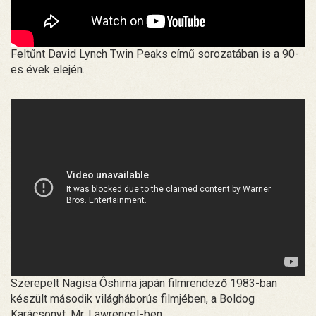
Feltűnt David Lynch Twin Peaks című sorozatában is a 90-
es évek elején.
Szerepelt Nagisa Ôshima japán filmrendező 1983-ban
készült második világháborús filmjében, a Boldog
Karácsonyt, Mr. Lawrence!-ben.