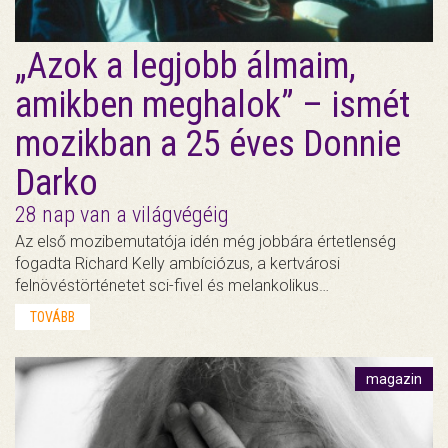
„Azok a legjobb álmaim,
amikben meghalok” – ismét
mozikban a 25 éves Donnie
Darko
28 nap van a világvégéig
Az első mozibemutatója idén még jobbára értetlenség
fogadta Richard Kelly ambíciózus, a kertvárosi
felnövéstörténetet sci-fivel és melankolikus…
TOVÁBB
magazin