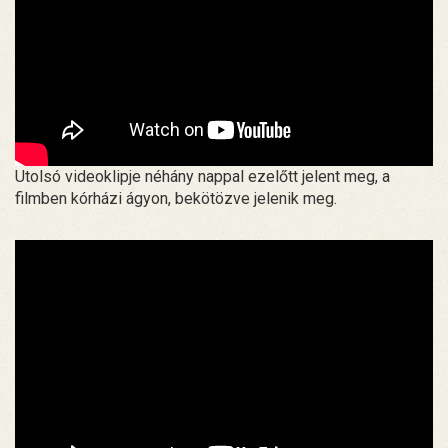
Utolsó videoklipje néhány nappal ezelőtt jelent meg, a
filmben kórházi ágyon, bekötözve jelenik meg.