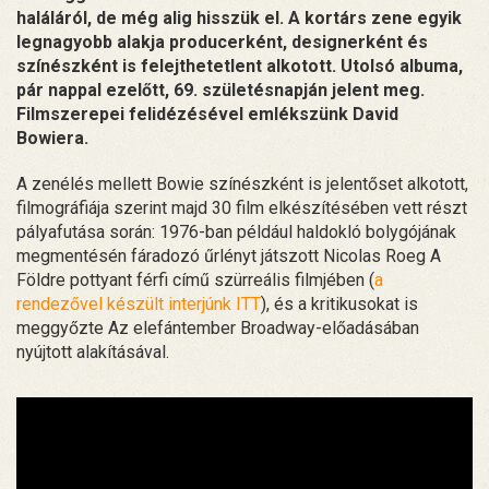
haláláról, de még alig hisszük el. A kortárs zene egyik
legnagyobb alakja producerként, designerként és
színészként is felejthetetlent alkotott. Utolsó albuma,
pár nappal ezelőtt, 69. születésnapján jelent meg.
Filmszerepei felidézésével emlékszünk David
Bowiera.
A zenélés mellett Bowie színészként is jelentőset alkotott,
filmográfiája szerint majd 30 film elkészítésében vett részt
pályafutása során: 1976-ban például haldokló bolygójának
megmentésén fáradozó űrlényt játszott Nicolas Roeg A
Földre pottyant férfi című szürreális filmjében (
a
rendezővel készült interjúnk ITT
), és a kritikusokat is
meggyőzte Az elefántember Broadway-előadásában
nyújtott alakításával.