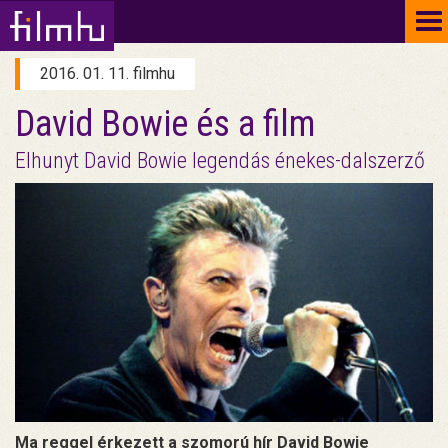
To
na
2016. 01. 11. filmhu
David Bowie és a film
Elhunyt David Bowie legendás énekes-dalszerző
Ma reggel érkezett a szomorú hír David Bowie