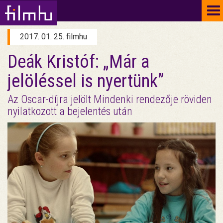
To
na
2017. 01. 25. filmhu
Deák Kristóf: „Már a
jelöléssel is nyertünk”
Az Oscar-díjra jelölt Mindenki rendezője röviden
nyilatkozott a bejelentés után