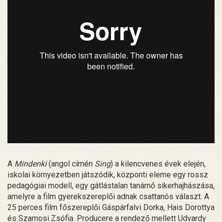
A
Mindenki
(angol címén
Sing
) a kilencvenes évek elején,
iskolai környezetben játszódik, központi eleme egy rossz
pedagógiai modell, egy gátlástalan tanárnő sikerhajhászása,
amelyre a film gyerekszereplői adnak csattanós választ. A
25 perces film főszereplői Gáspárfalvi Dorka, Hais Dorottya
és Szamosi Zsófia. Producere a rendező mellett Udvardy