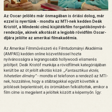
Az Oscar-jelölés már önmagában is óriási dolog, már
ezzel is nyertünk - mondta az MTI-nek kedden Deák
Kristóf, a Mindenki című kisjátékfilm forgatókönyvíró-
rendezője, akinek alkotását a legjobb rövidfilm Oscar-
díjára jelölte az amerikai filmakadémia.
Az Amerikai Filmművészeti és Filmtudományi Akadémia
(AMPAS) kedden online közvetítéssel hozta
nyilvánosságra a legrangosabb hollywoodi elismerés
jelöltjeit. Deák Kristóf munkája a rövidfilmek kategóriájában
került be az öt jelölt alkotás közé.
„Fantasztikus érzés,
hihetetlen élmény”
- mondta el telefonon a rendező az MTI-
nek, hozzátéve, hogy a stábtagokkal együtt követték a
jelölések bejelentését, és örömükben felkiáltottak, amikor a
film címe is megjelent a jelöltek között a képernyőn. Így: