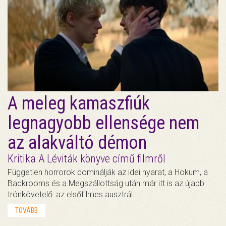
A meleg kamaszfiúk
legnagyobb ellensége nem
az alakváltó démon
Kritika A Léviták könyve című filmről
Független horrorok dominálják az idei nyarat, a Hokum, a
Backrooms és a Megszállottság után már itt is az újabb
trónkövetelő: az elsőfilmes ausztrál…
TOVÁBB