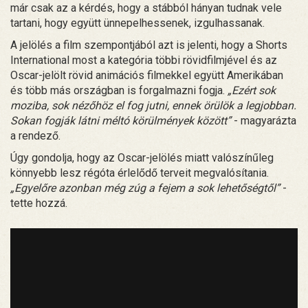
már csak az a kérdés, hogy a stábból hányan tudnak vele
tartani, hogy együtt ünnepelhessenek, izgulhassanak.
A jelölés a film szempontjából azt is jelenti, hogy a Shorts
International most a kategória többi rövidfilmjével és az
Oscar-jelölt rövid animációs filmekkel együtt Amerikában
és több más országban is forgalmazni fogja.
„Ezért sok
moziba, sok nézőhöz el fog jutni, ennek örülök a legjobban.
Sokan fogják látni méltó körülmények között”
- magyarázta
a rendező.
Úgy gondolja, hogy az Oscar-jelölés miatt valószínűleg
könnyebb lesz régóta érlelődő terveit megvalósítania.
„Egyelőre azonban még zúg a fejem a sok lehetőségtől”
-
tette hozzá.