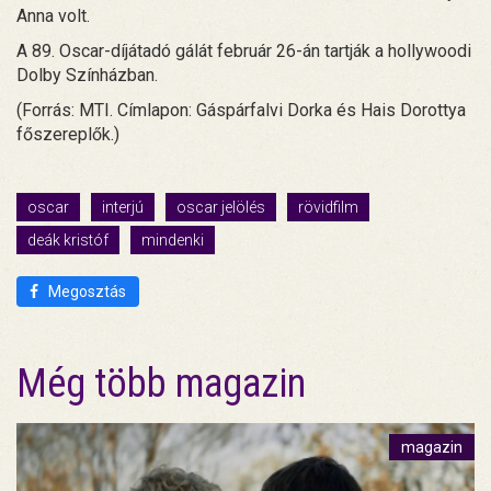
Anna volt.
A 89. Oscar-díjátadó gálát február 26-án tartják a hollywoodi
Dolby Színházban.
(Forrás: MTI. Címlapon: Gáspárfalvi Dorka és Hais Dorottya
főszereplők.)
oscar
interjú
oscar jelölés
rövidfilm
deák kristóf
mindenki
Megosztás
Még több magazin
magazin