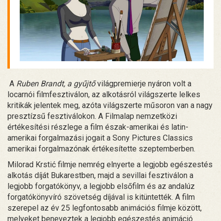
A
Ruben Brandt, a gyűjtő
világpremierje nyáron volt a
locarnói filmfesztiválon, az alkotásról világszerte lelkes
kritikák jelentek meg, azóta világszerte műsoron van a nagy
presztízsű fesztiválokon. A Filmalap nemzetközi
értékesítési részlege a film észak-amerikai és latin-
amerikai forgalmazási jogait a Sony Pictures Classics
amerikai forgalmazónak értékesítette szeptemberben.
Milorad Krstić filmje nemrég elnyerte a legjobb egészestés
alkotás díját Bukarestben, majd a sevillai fesztiválon a
legjobb forgatókönyv, a legjobb elsőfilm és az andalúz
forgatókönyvíró szövetség díjával is kitüntették. A film
szerepel az év 25 legfontosabb animációs filmje között,
melyeket beneveztek a legjobb egészestés animáció