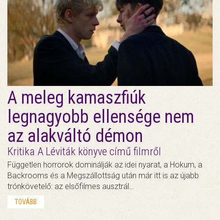
A meleg kamaszfiúk
legnagyobb ellensége nem
az alakváltó démon
Kritika A Léviták könyve című filmről
Független horrorok dominálják az idei nyarat, a Hokum, a
Backrooms és a Megszállottság után már itt is az újabb
trónkövetelő: az elsőfilmes ausztrál…
TOVÁBB