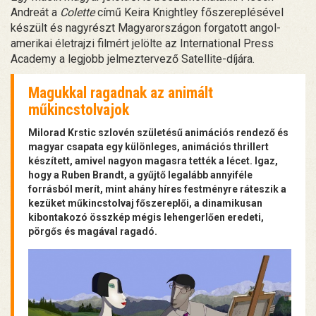
Andreát a
Colette
című Keira Knightley főszereplésével
készült és nagyrészt Magyarországon forgatott angol-
amerikai életrajzi filmért jelölte az International Press
Academy a legjobb jelmeztervező Satellite-díjára.
Magukkal ragadnak az animált
műkincstolvajok
Milorad Krstic szlovén születésű animációs rendező és
magyar csapata egy különleges, animációs thrillert
készített, amivel nagyon magasra tették a lécet. Igaz,
hogy a Ruben Brandt, a gyűjtő legalább annyiféle
forrásból merít, mint ahány híres festményre ráteszik a
kezüket műkincstolvaj főszereplői, a dinamikusan
kibontakozó összkép mégis lehengerlően eredeti,
pörgős és magával ragadó.