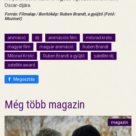
Oscar-díjára.
Forrás: Filmalap / Borítókép: Ruben Brandt, a gyűjtő (Fotó:
Mozinet)
animáció
díj
animációs film
milorad krstic
magyar film
magyar animáció
Ruben Brandt
Milorad Krstić
Ruben Brandt a gyűjtő
satellite-díj
satellite award
Megosztás
Még több magazin
magazin