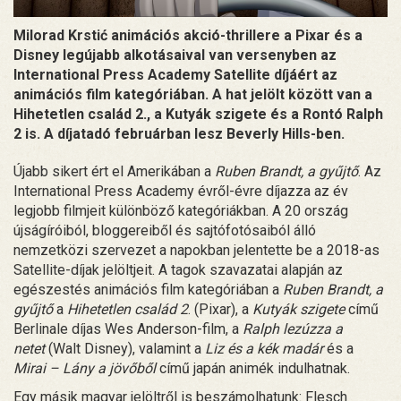
Milorad Krstić animációs akció-thrillere a Pixar és a
Disney legújabb alkotásaival van versenyben az
International Press Academy Satellite díjáért az
animációs film kategóriában. A hat jelölt között van a
Hihetetlen család 2., a Kutyák szigete és a Rontó Ralph
2 is. A díjatadó februárban lesz Beverly Hills-ben.
Újabb sikert ért el Amerikában a
Ruben Brandt, a gyűjtő
. Az
International Press Academy évről-évre díjazza az év
legjobb filmjeit különböző kategóriákban. A 20 ország
újságíróiból, bloggereiből és sajtófotósaiból álló
nemzetközi szervezet a napokban jelentette be a 2018-as
Satellite-díjak jelöltjeit. A tagok szavazatai alapján az
egészestés animációs film kategóriában a
Ruben Brandt, a
gyűjtő
a
Hihetetlen család 2
. (Pixar), a
Kutyák szigete
című
Berlinale díjas Wes Anderson-film, a
Ralph lezúzza a
netet
(Walt Disney), valamint a
Liz és a kék madár
és a
Mirai – Lány a jövőből
című japán animék indulhatnak.
Egy másik magyar jelöltről is beszámolhatunk: Flesch