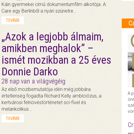
Káin gyermekei című dokumentumfilm alkotója. A
Care egy Berlinből a nyári szünetre…
TOVÁBB
C
„Azok a legjobb álmaim,
amikben meghalok” –
ismét mozikban a 25 éves
Donnie Darko
28 nap van a világvégéig
Az első mozibemutatója idén még jobbára
A p
értetlenség fogadta Richard Kelly ambíciózus, a
önr
kertvárosi felnövéstörténetet sci-fivel és
szé
melankolikus…
vör
TOVÁBB
Cr