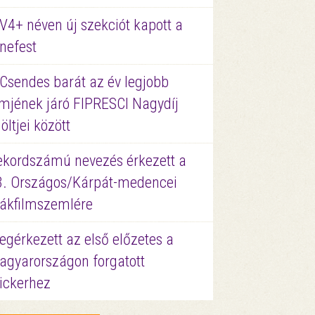
V4+ néven új szekciót kapott a
nefest
 Csendes barát az év legjobb
lmjének járó FIPRESCI Nagydíj
löltjei között
ekordszámú nevezés érkezett a
3. Országos/Kárpát-medencei
iákfilmszemlére
gérkezett az első előzetes a
agyarországon forgatott
ickerhez