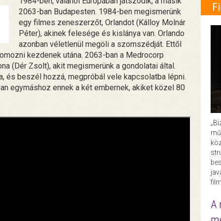
1984-ben, valahol Európában játszódik, a másik
F
2063-ban Budapesten. 1984-ben megismerünk
egy filmes zeneszerzőt, Orlandot (Kálloy Molnár
Péter), akinek felesége és kislánya van. Orlando
azonban véletlenül megöli a szomszédját. Ettől
nyomozni kezdenek utána. 2063-ban a Medrocorp
na (Dér Zsolt), akit megismerünk a gondolatai által.
a, és beszél hozzá, megpróbál vele kapcsolatba lépni.
 van egymáshoz ennek a két embernek, akiket közel 80
„Bi
műk
köz
str
bes
ja
fil
A 
me