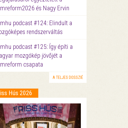
lmreform2026 és Nagy Ervin
lmhu podcast #124: Elindult a
zgóképes rendszerváltás
lmhu podcast #125: Így építi a
gyar mozgókép jövőjét a
lmreform csapata
A TELJES DOSSZIÉ
riss Hús 2026