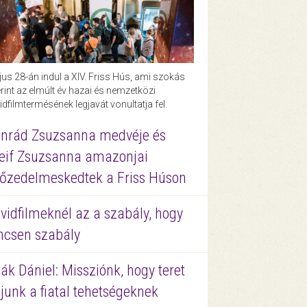
us 28-án indul a XIV. Friss Hús, ami szokás
rint az elmúlt év hazai és nemzetközi
idfilmtermésének legjavát vonultatja fel.
nrád Zsuzsanna medvéje és
eif Zsuzsanna amazonjai
őzedelmeskedtek a Friss Húson
vidfilmeknél az a szabály, hogy
ncsen szabály
ák Dániel: Missziónk, hogy teret
junk a fiatal tehetségeknek