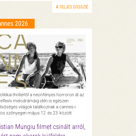
A TELJES DOSSZIÉ
annes 2026
olitikai thrillertől a neonfényes horroron át az
eflexív melodrámáig idén is egészen
lsőséges világok találkoznak a cannes-i
ös szőnyegen május 12. és 23. között.
istian Mungiu filmet csinált arról,