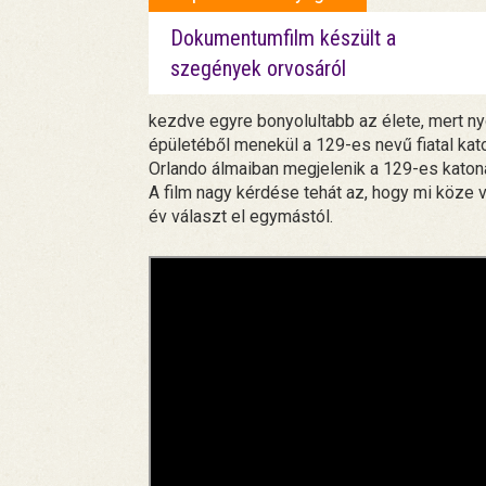
Dokumentumfilm készült a
szegények orvosáról
kezdve egyre bonyolultabb az élete, mert 
épületéből menekül a 129-es nevű fiatal kato
Orlando álmaiban megjelenik a 129-es katon
A film nagy kérdése tehát az, hogy mi köze
év választ el egymástól.