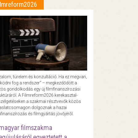
ilmreform2026
zalom, türelem és konzultáció. Ha ez megvan,
ödni fog a rendszer” – megkezdődött a
ös gondolkodás egy új filmfinanszírozási
uktúráról. A Filmreform2026 kerekasztal-
zélgetéseken a szakmai résztvevők közös
vaslatcsomagon dolgoznak a hazai
mfinanszírozás és filmgyártás jövőjéről.
magyar filmszakma
gújulásáról egyeztetett a