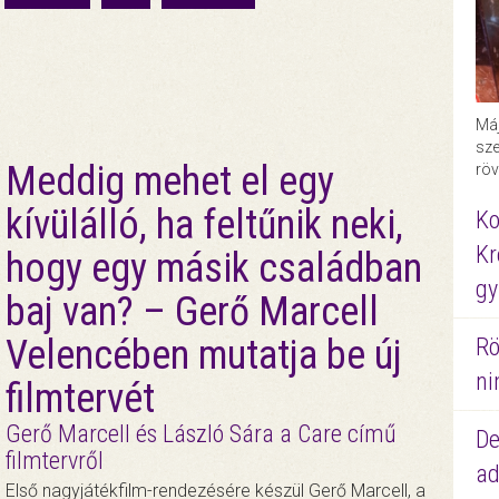
Máj
sze
Meddig mehet el egy
röv
kívülálló, ha feltűnik neki,
Ko
Kr
hogy egy másik családban
gy
baj van? – Gerő Marcell
Velencében mutatja be új
Rö
ni
filmtervét
Gerő Marcell és László Sára a Care című
De
filmtervről
ad
Első nagyjátékfilm-rendezésére készül Gerő Marcell, a