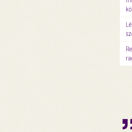
mi
kö
Lé
sz
Re
ra