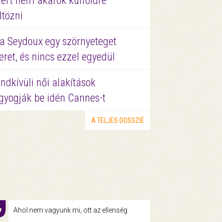
ért nem akarok külföldre
ltözni
a Seydoux egy szörnyeteget
eret, és nincs ezzel egyedül
ndkívüli női alakítások
gyogják be idén Cannes-t
A TELJES DOSSZIÉ
Ahol nem vagyunk mi, ott az ellenség.