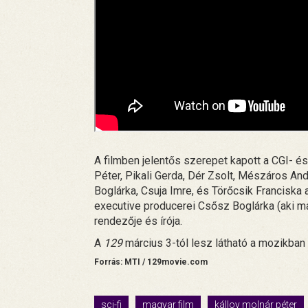
A filmben jelentős szerepet kapott a CGI- és
Péter, Pikali Gerda, Dér Zsolt, Mészáros An
Boglárka, Csuja Imre, és Törőcsik Franciska 
executive producerei Csősz Boglárka (aki mag
rendezője és írója.
A
129
március 3-tól lesz látható a mozikba
Forrás: MTI / 129movie.com
sci-fi
magyar film
kálloy molnár péter