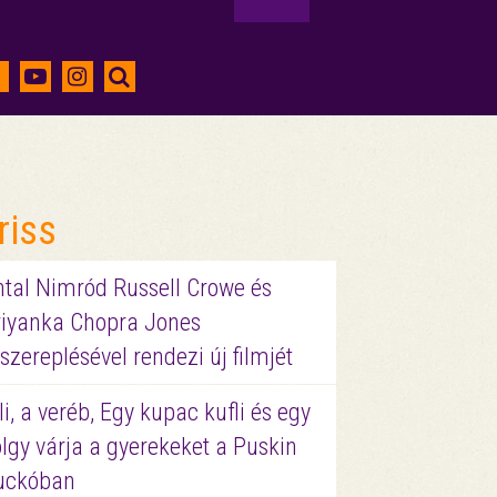
riss
ntal Nimród Russell Crowe és
riyanka Chopra Jones
szereplésével rendezi új filmjét
li, a veréb, Egy kupac kufli és egy
lgy várja a gyerekeket a Puskin
uckóban