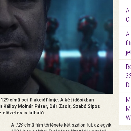
A 
Ci
A
fi
je
R
3
D
Me
29 című sci-fi akciófilmje. A két idősíkban
t Kálloy Molnár Péter, Dér Zsolt, Szabó Sipos
M
 előzetes is látható.
W
A
129
című film története két szálon fut: az egyik