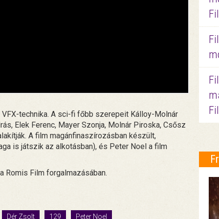
Fi
Fi
mo
Fi
ma
Fi
 VFX-technika. A sci-fi főbb szerepeit Kálloy-Molnár
drás, Elek Ferenc, Mayer Szonja, Molnár Piroska, Csősz
alakítják. A film magánfinaszírozásban készült,
a is játszik az alkotásban), és Peter Noel a film
F
n a Romis Film forgalmazásában.
Dér Zsolt
129
Peter Noel