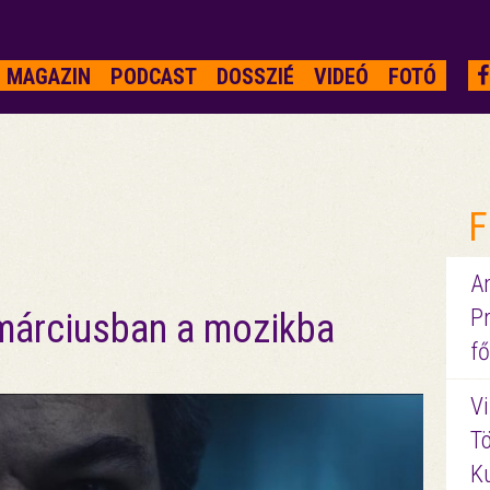
MAGAZIN
PODCAST
DOSSZIÉ
VIDEÓ
FOTÓ
F
A
P
 márciusban a mozikba
fő
Vi
Tö
K