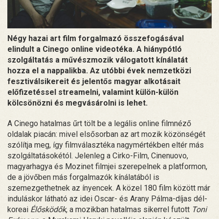
Négy hazai art film forgalmazó összefogásával
elindult a Cinego​ online videotéka. A hiánypótló
szolgáltatás a művészmozik válogatott kínálatát
hozza el a nappalikba. Az utóbbi évek nemzetközi
fesztiválsikereit és jelentős magyar alkotásait
előfizetéssel streamelni, valamint külön-külön
kölcsönözni és megvásárolni is lehet.
A Cinego hatalmas űrt tölt be a legális online filmnéző
oldalak piacán: mivel elsősorban az art mozik közönségét
szólítja meg, így filmválasztéka nagymértékben eltér más
szolgáltatásokétól. Jelenleg a Cirko-Film, Cinenuovo,
magyarhagya és Mozinet filmjei szerepelnek a platformon,
de a jövőben más forgalmazók kínálatából is
szemezgethetnek az ínyencek. A közel 180 film között már
induláskor látható az idei Oscar- és Arany Pálma-díjas dél-
koreai
Élősködők
, a mozikban hatalmas sikerrel futott
Toni