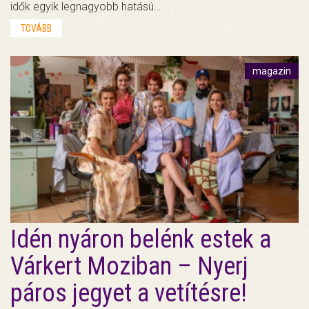
idők egyik legnagyobb hatású…
TOVÁBB
magazin
Idén nyáron belénk estek a
Várkert Moziban – Nyerj
páros jegyet a vetítésre!