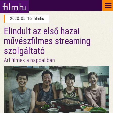
To
na
2020. 05. 16. filmhu
Elindult az első hazai
művészfilmes streaming
szolgáltató
Art filmek a nappaliban