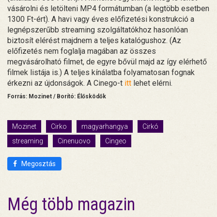
vásárolni és letölteni MP4 formátumban (a legtöbb esetben
1300 Ft-ért). A havi vagy éves előfizetési konstrukció a
legnépszerűbb streaming szolgáltatókhoz hasonlóan
biztosít elérést majdnem a teljes katalógushoz. (Az
előfizetés nem foglalja magában az összes
megvásárolható filmet, de egyre bővül majd az így elérhető
filmek listája is.) A teljes kínálatba folyamatosan fognak
érkezni az újdonságok. A Cinego-t
itt
lehet elérni.
Forrás: Mozinet / Borító: Élősködők
Mozinet
Cirko
magyarhangya
Cirkó
streaming
Cinenuovo
Cingeo
Megosztás
Még több magazin