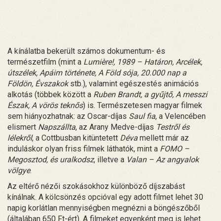
A kínálatba bekerült számos dokumentum- és
természetfilm (mint a
Lumière!, 1989 – Határon, Arcélek,
útszélek, Apáim története, A Föld sója, 20.000 nap a
Földön, Évszakok
stb.), valamint egészestés animációs
alkotás (többek között a
Ruben Brandt, a gyűjtő, A messzi
Észak, A vörös teknős
) is. Természetesen magyar filmek
sem hiányozhatnak: az Oscar-díjas
Saul fia
, a Velencében
elismert
Napszállta
, az Arany Medve-díjas
Testről és
lélekről
, a Cottbusban kitüntetett
Déva
mellett már az
induláskor olyan friss filmek láthatók, mint a
FOMO –
Megosztod, és uralkodsz
, illetve a
Valan – Az angyalok
völgye
.
Az eltérő nézői szokásokhoz különböző díjszabást
kínálnak. A kölcsönzés opcióval egy adott filmet lehet 30
napig korlátlan mennyiségben megnézni a böngészőből
(általában 650 Ft-ért). A filmeket egyenként meg is lehet