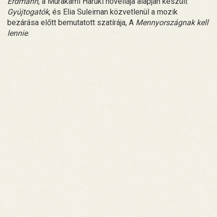
Erdmann
, a Murakami Haruki novellája alapján készült
Gyújtogatók
, és Elia Suleiman közvetlenül a mozik
bezárása előtt bemutatott szatírája, A
Mennyországnak kell
lennie
.