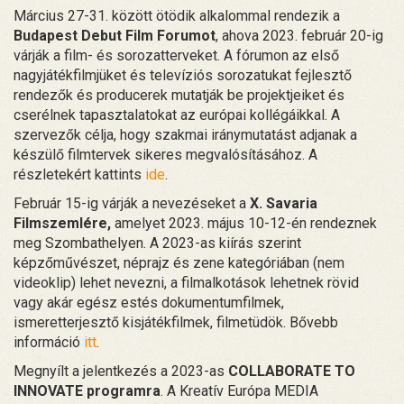
Március 27-31. között ötödik alkalommal rendezik a
Budapest Debut Film Forumot
, ahova 2023. február 20-ig
várják a film- és sorozatterveket. A fórumon az első
nagyjátékfilmjüket és televíziós sorozatukat fejlesztő
rendezők és producerek mutatják be projektjeiket és
cserélnek tapasztalatokat az európai kollégáikkal. A
szervezők célja, hogy szakmai iránymutatást adjanak a
készülő filmtervek sikeres megvalósításához. A
részletekért kattints
ide
.
Február 15-ig várják a nevezéseket a
X. Savaria
Filmszemlére,
amelyet 2023. május 10-12-én rendeznek
meg Szombathelyen. A 2023-as kiírás szerint
képzőművészet, néprajz és zene kategóriában (nem
videoklip) lehet nevezni, a filmalkotások lehetnek rövid
vagy akár egész estés dokumentumfilmek,
ismeretterjesztő kisjátékfilmek, filmetüdök. Bővebb
információ
itt
.
Megnyílt a jelentkezés a 2023-as
COLLABORATE TO
INNOVATE programra
. A Kreatív Európa MEDIA