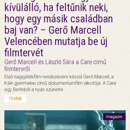
kívülálló, ha feltűnik neki,
hogy egy másik családban
baj van? – Gerő Marcell
Velencében mutatja be új
filmtervét
Gerő Marcell és László Sára a Care című
filmtervről
Első nagyjátékfilm-rendezésére készül Gerő Marcell, a
Káin gyermekei című dokumentumfilm alkotója. A Care
egy Berlinből a nyári szünetre…
TOVÁBB
magazin