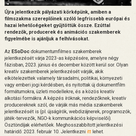
Újra jelentkezik pályázati körképünk, amiben a
filmszakma szereplőinek szóló legfrissebb európai és
hazai lehetőségeket gyűjtöttük össze. Ezúttal
rendezők, producerek és animációs szakemberek
figyelmébe is ajánljuk a felhívásokat.
Az
ESoDoc
dokumentumfilmes szakemberek
jelentkezését várja 2023-as képzésére, amelyre négy
fázisban, 2023. június és december között kerül sor. Olyan
kreatív szakemberek jelentkezését várják, akik
elkötelezettek valamely társadalmi, politikai, környezeti
vagy emberi jogi kérdésben, és nyitottak új dokumentfilm
formátumokra, üzleti modellekre, és a közös kreatív
alkotási formákra. A képzés íróknak, rendezőknek, kreatív
producereknek szól, de várják más média szakemberek
jelentkezését is (pl. újságírók, webdizájnerek, programozók,
játék-tervezők, NGO-k kommunikációs képviselői).
Ösztöndíjak elérhetőek. Meghosszabbított jelentkezési
határidő: 2023. február 10. Jelentkezni
itt
lehet.