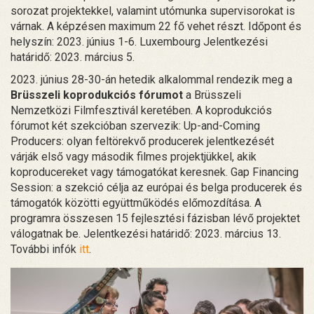
sorozat projektekkel, valamint utómunka supervisorokat is
várnak. A képzésen maximum 22 fő vehet részt. Időpont és
helyszín: 2023. június 1-6. Luxembourg Jelentkezési
határidő: 2023. március 5.
2023. június 28-30-án hetedik alkalommal rendezik meg a
Brüsszeli koprodukciós fórumot
a Brüsszeli
Nemzetközi Filmfesztivál keretében. A koprodukciós
fórumot két szekcióban szervezik: Up-and-Coming
Producers: olyan feltörekvő producerek jelentkezését
várják első vagy második filmes projektjükkel, akik
koproducereket vagy támogatókat keresnek. Gap Financing
Session: a szekció célja az európai és belga producerek és
támogatók közötti együttműködés előmozdítása. A
programra összesen 15 fejlesztési fázisban lévő projektet
válogatnak be. Jelentkezési határidő: 2023. március 13.
További infók
itt
.