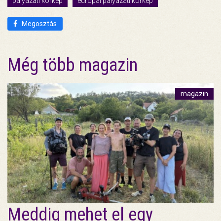
pályázati körkép
európai pályázati körkép
Megosztás
Még több magazin
magazin
Meddig mehet el egy