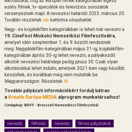
alkotásokat, míg az európai filmek kategóriában egész
estés filmek, tv-speciálok és televíziós sorozatok
versenyeznek majd. A nevezési határidő 2023. március 20.
További részletek
ide
kattintva olvashatók.
Nagy- és kisjátékfilm kategóriákban is lehet már nevezni a
19. CineFest Miskolci Nemzetközi Filmfesztiválra
,
amelyet idén szeptember 1. és 9. között rendeznek
meg. Nagyjátékfilm-kategóriában május 31-ig, kisjátékfilm-
kategóriában április 30-ig lehet nevezni, a pályakezdő
alkotók nevezési határideje pedig június 30. Csak olyan
alkotásokkal lehet indulni, amelyek 2021-ben vagy később
készültek, és korábban még nem mutatták be
Magyarországon. Részletek
itt
.
További pályázati információkért fordulj bátran
a
Kreatív Európa MEDIA
alprogram munkatársaihoz!
Címlapkép: BRIFF - Brüsszeli Nemzetközi Filmfesztivál
nevezés
felhívás
nevezes
filmes pályázatok