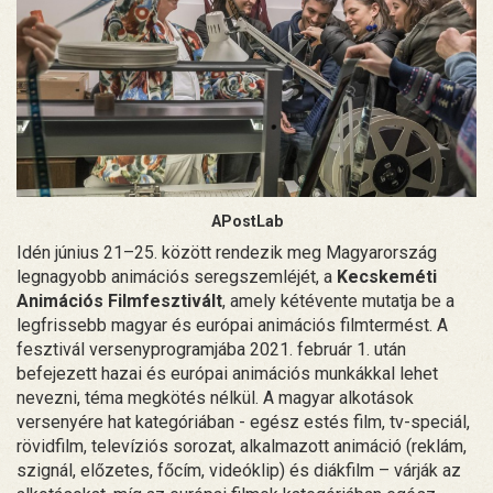
APostLab
Idén június 21–25. között rendezik meg Magyarország
legnagyobb animációs seregszemléjét, a
Kecskeméti
Animációs Filmfesztivált
, amely kétévente mutatja be a
legfrissebb magyar és európai animációs filmtermést. A
fesztivál versenyprogramjába 2021. február 1. után
befejezett hazai és európai animációs munkákkal lehet
nevezni, téma megkötés nélkül. A magyar alkotások
versenyére hat kategóriában - egész estés film, tv-speciál,
rövidfilm, televíziós sorozat, alkalmazott animáció (reklám,
szignál, előzetes, főcím, videóklip) és diákfilm – várják az