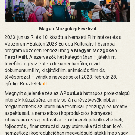
Magyar Mozgókép Fesztivál
2023. június 7. és 10. között a Nemzeti Filmintézet és a
Veszprém–Balaton 2023 Európa Kulturális Fővárosa
program közösen rendezi meg a
Magyar Mozgókép
Fesztivált
. A szervezők hét kategóriában – játékfilm,
tévéfilm, egész estés dokumentumfilm, rövid
dokumentumfilm, kisjátékfilm, animációs film és
tévésorozat – várják a nevezéseket 2023. február 28.
éjfélig. Részletek
itt
.
Megnyílt a jelentkezés az
APostLab
hatnapos projektalapú
intenzív képzésére, amely során a résztvevők jobban
megismerhetik az utómunka technikai, pénzügyi és kreatív
aspektusait, a nemzetközi koprodukciós környezet
kihívásaira összpontosítva. Producerek jelentkezhetnek,
fejlesztési, finanszírozási vagy utómunka fázisban levő,
nemzetközi koprodukcióban megvalósuló játékfilmes vagy