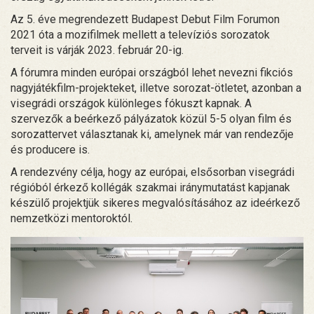
Az 5. éve megrendezett Budapest Debut Film Forumon
2021 óta a mozifilmek mellett a televíziós sorozatok
terveit is várják 2023. február 20-ig.
A fórumra minden európai országból lehet nevezni fikciós
nagyjátékfilm-projekteket, illetve sorozat-ötletet, azonban a
visegrádi országok különleges fókuszt kapnak. A
szervezők a beérkező pályázatok közül 5-5 olyan film és
sorozattervet választanak ki, amelynek már van rendezője
és producere is.
A rendezvény célja, hogy az európai, elsősorban visegrádi
régióból érkező kollégák szakmai iránymutatást kapjanak
készülő projektjük sikeres megvalósításához az ideérkező
nemzetközi mentoroktól.