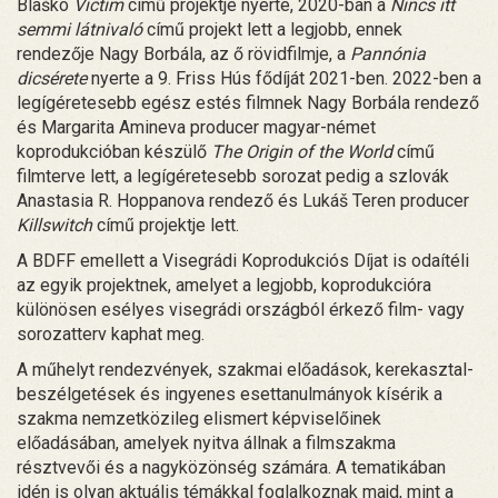
Blaško
Victim
című projektje nyerte, 2020-ban a
Nincs itt
semmi látnivaló
című projekt lett a legjobb, ennek
rendezője Nagy Borbála, az ő rövidfilmje, a
Pannónia
dicsérete
nyerte a 9. Friss Hús fődíját 2021-ben. 2022-ben a
legígéretesebb egész estés filmnek Nagy Borbála rendező
és Margarita Amineva producer magyar-német
koprodukcióban készülő
The Origin of the World
című
filmterve lett, a legígéretesebb sorozat pedig a szlovák
Anastasia R. Hoppanova rendező és Lukáš Teren producer
Killswitch
című projektje lett.
A BDFF emellett a Visegrádi Koprodukciós Díjat is odaítéli
az egyik projektnek, amelyet a legjobb, koprodukcióra
különösen esélyes visegrádi országból érkező film- vagy
sorozatterv kaphat meg.
A műhelyt rendezvények, szakmai előadások, kerekasztal-
beszélgetések és ingyenes esettanulmányok kísérik a
szakma nemzetközileg elismert képviselőinek
előadásában, amelyek nyitva állnak a filmszakma
résztvevői és a nagyközönség számára. A tematikában
idén is olyan aktuális témákkal foglalkoznak majd, mint a