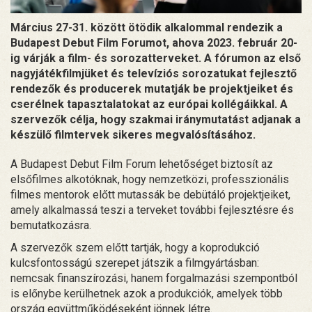
Március 27-31. között ötödik alkalommal rendezik a
Budapest Debut Film Forumot, ahova 2023. február 20-
ig várják a film- és sorozatterveket. A fórumon az első
nagyjátékfilmjüket és televíziós sorozatukat fejlesztő
rendezők és producerek mutatják be projektjeiket és
cserélnek tapasztalatokat az európai kollégáikkal. A
szervezők célja, hogy szakmai iránymutatást adjanak a
készülő filmtervek sikeres megvalósításához.
A Budapest Debut Film Forum lehetőséget biztosít az
elsőfilmes alkotóknak, hogy nemzetközi, professzionális
filmes mentorok előtt mutassák be debütáló projektjeiket,
amely alkalmassá teszi a terveket további fejlesztésre és
bemutatkozásra.
A szervezők szem előtt tartják, hogy a koprodukció
kulcsfontosságú szerepet játszik a filmgyártásban:
nemcsak finanszírozási, hanem forgalmazási szempontból
is előnybe kerülhetnek azok a produkciók, amelyek több
ország együttműködéseként jönnek létre.