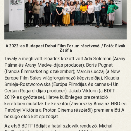
A 2022-es Budapest Debut Film Forum résztvevői / Fotó: Sivák
Zsófia
Tavaly a meghívott előadók között volt Ada Solomon (Arany
Pálma és Arany Medve-díjas producer); Boris Pugnet
(francia filmmarketing szakember); Marcin Łuczaj (a New
Europe Film Sales világforgalmazó képviselője), Klaudia
Śmieja-Rostworowska (Európa Filmdíjas és cannes-i Un
Certain Regard-díjas producer), Jakub Viktorín (a BDFF
2019-es győztese), illetve különleges prezentáció
keretében mutatták be készítői (Závorszky Anna az HBO és
Petrányi Viktória a Proton Cinema részéről) premier előtt A
besúgó első két epizódját.
Az első BDFF fődíját a fiatal szlovák rendező, Michal