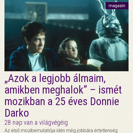
magazin
„Azok a legjobb álmaim,
amikben meghalok” – ismét
mozikban a 25 éves Donnie
Darko
28 nap van a világvégéig
Az első mozibemutatója idén még jobbára értetlenség