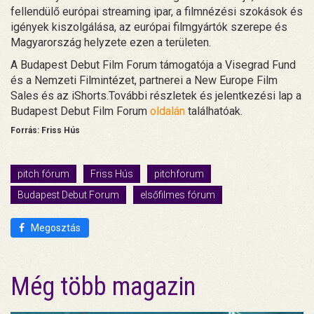
fellendülő európai streaming ipar, a filmnézési szokások és
igények kiszolgálása, az európai filmgyártók szerepe és
Magyarország helyzete ezen a területen.
A Budapest Debut Film Forum támogatója a Visegrad Fund
és a Nemzeti Filmintézet, partnerei a New Europe Film
Sales és az iShorts.További részletek és jelentkezési lap a
Budapest Debut Film Forum
oldalán
találhatóak.
Forrás: Friss Hús
pitch fórum
Friss Hús
pitchforum
Budapest Debut Forum
elsőfilmes fórum
Megosztás
Még több magazin