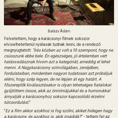
Balázs Ádám
Felvetettem, hogy a karácsonyi filmek sokszor
elviselhetetlenül nyálasak tudnak lenni, de a rendező
megnyugtatott:
"Írás közben az volt a fő szempont, hogy ne
csússzunk ebbe bele. Én egészséges, jó értelemben vett
hatásvadásznak hívom azt a kategóriát, ameddig el lehet
menni. A Nagykarácsony színvilágában, zenéjében,
fordulataiban, mindenben nagyon tudatosan azt próbáljuk
elérni, hogy szép legyen, de ne lépjen át egy határt. A
főszereplők kiválasztásakor is olyan tehetséges fiatalokat
gyűjtöttem össze, akik az öniróniájukkal és a humorukkal
árnyalják a karácsonyhoz sokszor kapcsolódó érzelmi
túlcsordulást.
"
"
Ez a film akkor azokhoz is fog szólni, akiket hidegen hagy
a karácsony, és azokhoz is, akik imádják?
" - tettem fel az