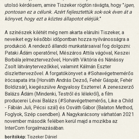
utolsó kérdésem, amire Tiszeker rögtön rávágta, hogy "
igen,
pontosan ez a célunk. Azért fejlesztettük sok-sok éven át a
könyvet, hogy ezt a köztes állapotot elérjük.
"
A színészek kilétét még nem akarta elárulni Tiszeker, a
neveiket egy későbbi időpontban hozza nyilvánosságra a
produkció. A rendező állandó munkatársaival fog dolgozni:
Pataki Ádám operatőrrel, Mészáros Attila vágóval, Keszei
Borbála jelmeztervezővel, Horváth Viktória és Nánássy
Zsolt látványtervezőkkel, valamint Kálmán Eszter
díszlettervezővel. A forgatókönyvet a #Sohavégetnemérős
írócsapata írta (Horváth András Dezső, Fehér Gáspár, Fehér
Boldizsár), kiegészülve Angyalosy Eszterrel. A zeneszerző
Balázs Ádám (Mindenki, Testről és lélekről), a film
producerei Lévai Balázs (#Sohavégetnemérős, Like a Child
- Fábián Juli, Pécsi szál) és Osváth Gábor (Balaton Method,
Foglyok, Szép csendben). A Nagykarácsony várhatóan 2021
november második felében kerül majd a mozikba az
InterCom forgalmazásában.
borítókép:
Tiszeker Dániel