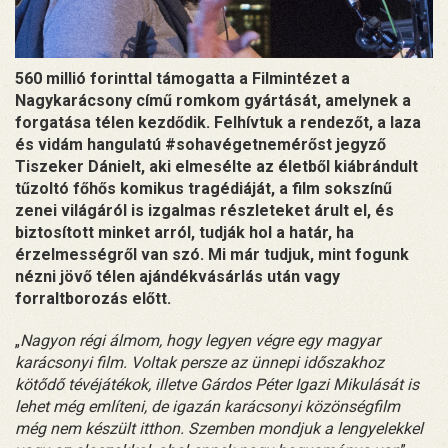
560 millió forinttal támogatta a Filmintézet a
Nagykarácsony című romkom gyártását, amelynek a
forgatása télen kezdődik. Felhívtuk a rendezőt, a laza
és vidám hangulatú #sohavégetnemérőst jegyző
Tiszeker Dánielt, aki elmesélte az életből kiábrándult
tűzoltó főhős komikus tragédiáját, a film sokszínű
zenei világáról is izgalmas részleteket árult el, és
biztosított minket arról, tudják hol a határ, ha
érzelmességről van szó. Mi már tudjuk, mint fogunk
nézni jövő télen ajándékvásárlás után vagy
forraltborozás előtt.
„
Nagyon régi álmom, hogy legyen végre egy magyar
karácsonyi film. Voltak persze az ünnepi időszakhoz
kötődő tévéjátékok, illetve Gárdos Péter Igazi Mikulását is
lehet még említeni, de igazán karácsonyi közönségfilm
még nem készült itthon. Szemben mondjuk a lengyelekkel