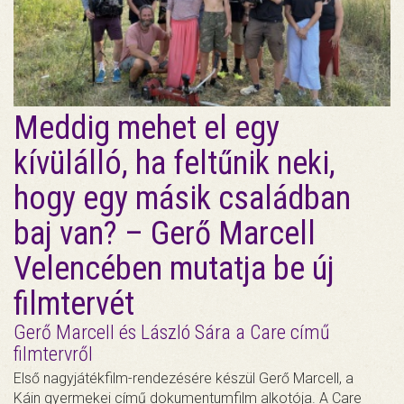
Meddig mehet el egy
kívülálló, ha feltűnik neki,
hogy egy másik családban
baj van? – Gerő Marcell
Velencében mutatja be új
filmtervét
Gerő Marcell és László Sára a Care című
filmtervről
Első nagyjátékfilm-rendezésére készül Gerő Marcell, a
Káin gyermekei című dokumentumfilm alkotója. A Care