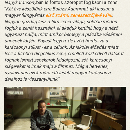
Nagykarácsony
ban is fontos szerepet fog kapni a zene:
"
Két éve készülünk erre Balázs Ádámmal, aki lassan a
magyar filmgyártás
első számú zeneszerzőjévé válik
.
Nagyon gazdag lesz a film zenei világa, sokféle módon
fogjuk a zenét használni, el akarjuk kerülni, hogy a néző
ugyanazt hallja, mint amikor bemegy a plázába vásárolni
ünnepek idején. Egyedi legyen, de azért hordozza a
karácsonyi stílust - ez a célunk. Az iskolai előadás miatt
lesz a filmben diegetikus zene, emellett közkedvelt dalokat
fognak ismert zenekarok feldolgozni, sőt, karácsonyi
slágereket is írnak majd a filmhez. Még a hetvenes,
nyolcvanas évek mára elfeledett magyar karácsonyi
dalaihoz is visszanyúlunk.
"