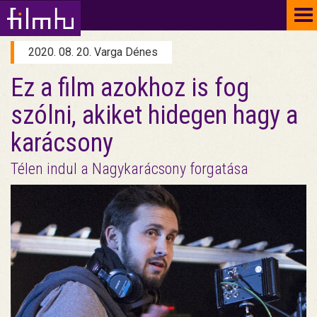
To
na
2020. 08. 20. Varga Dénes
Ez a film azokhoz is fog
szólni, akiket hidegen hagy a
karácsony
Télen indul a Nagykarácsony forgatása