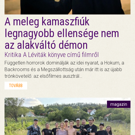
A meleg kamaszfiúk
legnagyobb ellensége nem
az alakváltó démon
Kritika A Léviták könyve című filmről
Független horrorok dominálják az idei nyarat, a Hokum, a
Backrooms és a Megszállottság után már itt is az újabb
trónkövetelő: az elsőfilmes ausztrál…
TOVÁBB
magazin