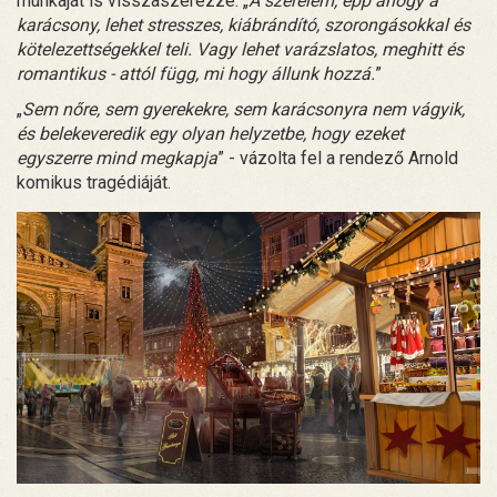
munkáját is visszaszerezze. „
A szerelem, épp ahogy a
karácsony, lehet stresszes, kiábrándító, szorongásokkal és
kötelezettségekkel teli. Vagy lehet varázslatos, meghitt és
romantikus - attól függ, mi hogy állunk hozzá.
”
„
Sem nőre, sem gyerekekre, sem karácsonyra nem vágyik,
és belekeveredik egy olyan helyzetbe, hogy ezeket
egyszerre mind megkapja
” - vázolta fel a rendező Arnold
komikus tragédiáját.