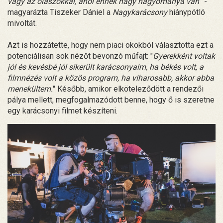
vagy az olaszokkal, ahol ennek nagy hagyománya van
” -
magyarázta Tiszeker Dániel a
Nagykarácsony
hiánypótló
mivoltát.
Azt is hozzátette, hogy nem piaci okokból választotta ezt a
potenciálisan sok nézőt bevonzó műfajt: "
Gyerekként voltak
jól és kevésbé jól sikerült karácsonyaim, ha békés volt, a
filmnézés volt a közös program, ha viharosabb, akkor abba
menekültem.
" Később, amikor elköteleződött a rendezői
pálya mellett, megfogalmazódott benne, hogy ő is szeretne
egy karácsonyi filmet készíteni.