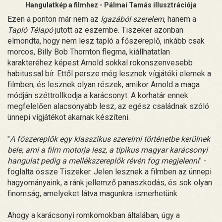
Hangulatkép a filmhez - Pálmai Tamás illusztrációja
Ezen a ponton már nem az
Igazából szerelem
, hanem a
Tapló Télapó
jutott az eszembe. Tiszeker azonban
elmondta, hogy nem lesz tapló a főszereplő, inkább csak
morcos, Billy Bob Thornton flegma, kiállhatatlan
karakteréhez képest Arnold sokkal rokonszenvesebb
habitussal bír. Ettől persze még lesznek vígjátéki elemek a
filmben, és lesznek olyan részek, amikor Arnold a maga
módján széttrollkodja a karácsonyt. A korhatár ennek
megfelelően alacsonyabb lesz, az egész családnak szóló
ünnepi vígjátékot akarnak készíteni.
"
A főszereplők egy klasszikus szerelmi történetbe kerülnek
bele, ami a film motorja lesz, a tipikus magyar karácsonyi
hangulat pedig a mellékszereplők révén fog megjelenni
" -
foglalta össze Tiszeker. Jelen lesznek a filmben az ünnepi
hagyományaink, a ránk jellemző panaszkodás, és sok olyan
finomság, amelyeket látva magunkra ismerhetünk.
Ahogy a karácsonyi romkomokban általában, úgy a