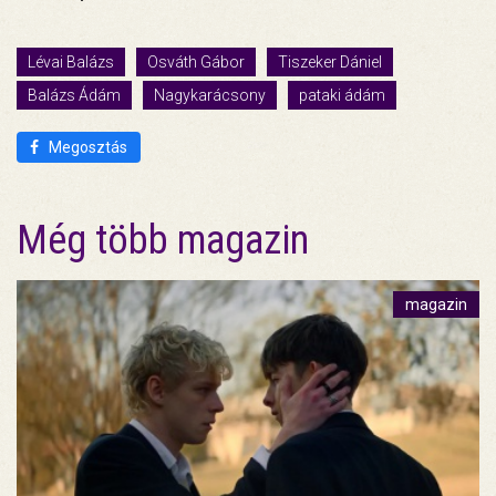
Lévai Balázs
Osváth Gábor
Tiszeker Dániel
Balázs Ádám
Nagykarácsony
pataki ádám
Megosztás
Még több magazin
magazin