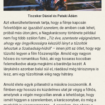
Tiszeker Dániel és Pataki Ádám
Azt elkerülhetetlennek tartja, hogy a filmje kapcsán
felvetődjön az
Igazából szerelem
, de amiben csak lehet,
próbál más úton járni, a Nagykarácsony története például
nem fog több szálon futni. „
Tíz éve, szenteste végignéztem,
ahogy egy öngyilkosságra készülő lányt a tűzoltók
lehoztak a Szabadság-hídról
" – innen jött az ötlet, hogy egy
tűzoltó legyen a film főszereplője. Arnold egy nagyon
hősies és romantikus fickó, aki egy kosaras kocsiban
felemelkedve akarja megkérni a barátnője kezét. A
lánykérés azonban balul sül el, ráadásul még tériszonya is
lesz, ami egy tűzoltónak elég nagy hátrány.
Arnold élete egyik pillanatról a másikra összeomlik. A
filmben egy hosszú és küzdelmes utat jár végig a főhős,
amelynek a végén megcsillan annak a lehetősége, hogy
ismét higgyen a szerelemben, a karácsonyban, és még a