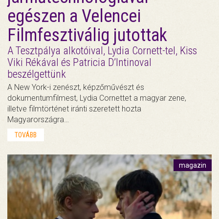
egészen a Velencei
Filmfesztiválig jutottak
A Tesztpálya alkotóival, Lydia Cornett-tel, Kiss
Viki Rékával és Patricia D’Intinoval
beszélgettünk
A New York-i zenészt, képzőművészt és
dokumentumfilmest, Lydia Cornettet a magyar zene,
illetve filmtörténet iránti szeretett hozta
Magyarországra…
TOVÁBB
magazin