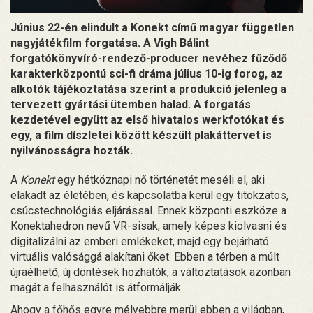
Június 22-én elindult a Konekt című magyar független
nagyjátékfilm forgatása. A Vigh Bálint
forgatókönyvíró-rendező-producer nevéhez fűződő
karakterközpontú sci-fi dráma július 10-ig forog, az
alkotók tájékoztatása szerint a produkció jelenleg a
tervezett gyártási ütemben halad. A forgatás
kezdetével együtt az első hivatalos werkfotókat és
egy, a film díszletei között készült plakáttervet is
nyilvánosságra hozták.
A
Konekt
egy hétköznapi nő történetét meséli el, aki
elakadt az életében, és kapcsolatba kerül egy titokzatos,
csúcstechnológiás eljárással. Ennek központi eszköze a
Konektahedron nevű VR-sisak, amely képes kiolvasni és
digitalizálni az emberi emlékeket, majd egy bejárható
virtuális valósággá alakítani őket. Ebben a térben a múlt
újraélhető, új döntések hozhatók, a változtatások azonban
magát a felhasználót is átformálják.
Ahogy a főhős egyre mélyebbre merül ebben a világban,