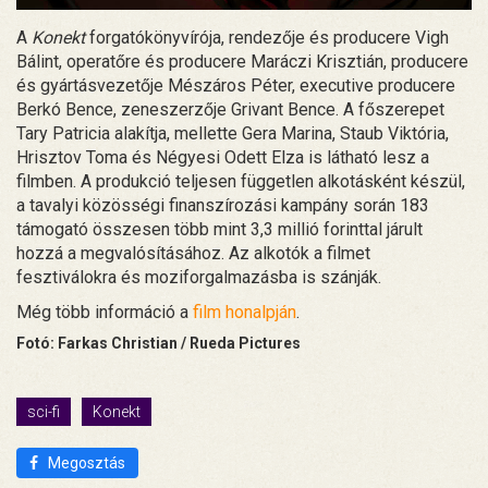
A
Konekt
forgatókönyvírója, rendezője és producere Vigh
Bálint, operatőre és producere Maráczi Krisztián, producere
és gyártásvezetője Mészáros Péter, executive producere
Berkó Bence, zeneszerzője Grivant Bence. A főszerepet
Tary Patricia alakítja, mellette Gera Marina, Staub Viktória,
Hrisztov Toma és Négyesi Odett Elza is látható lesz a
filmben. A produkció teljesen független alkotásként készül,
a tavalyi közösségi finanszírozási kampány során 183
támogató összesen több mint 3,3 millió forinttal járult
hozzá a megvalósításához. Az alkotók a filmet
fesztiválokra és moziforgalmazásba is szánják.
Még több információ a
film honalpján
.
Fotó: Farkas Christian / Rueda Pictures
sci-fi
Konekt
Megosztás