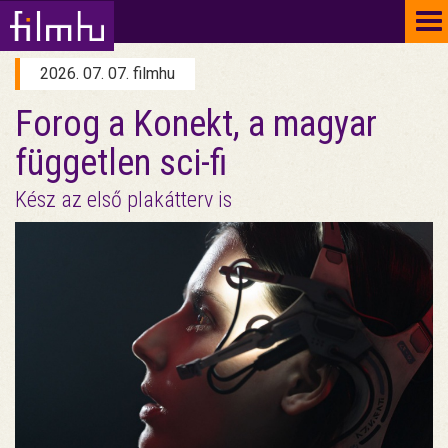
To
na
2026. 07. 07. filmhu
Forog a Konekt, a magyar
független sci-fi
Kész az első plakátterv is