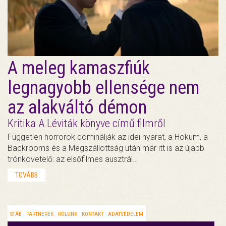
A meleg kamaszfiúk
legnagyobb ellensége nem
az alakváltó démon
Kritika A Léviták könyve című filmről
Független horrorok dominálják az idei nyarat, a Hokum, a
Backrooms és a Megszállottság után már itt is az újabb
trónkövetelő: az elsőfilmes ausztrál…
TOVÁBB
STÁB
PARTNEREK
RÓLUNK
KONTAKT
ADATVÉDELEM