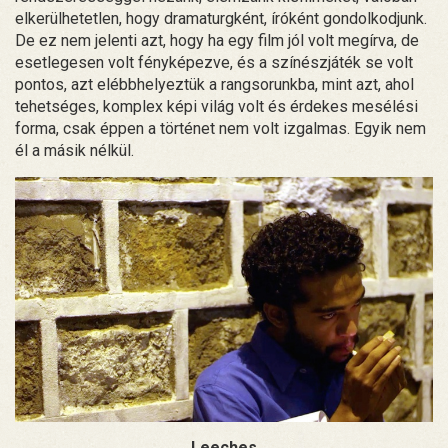
elkerülhetetlen, hogy dramaturgként, íróként gondolkodjunk.
De ez nem jelenti azt, hogy ha egy film jól volt megírva, de
esetlegesen volt fényképezve, és a színészjáték se volt
pontos, azt elébbhelyeztük a rangsorunkba, mint azt, ahol
tehetséges, komplex képi világ volt és érdekes mesélési
forma, csak éppen a történet nem volt izgalmas. Egyik nem
él a másik nélkül.
Leeches