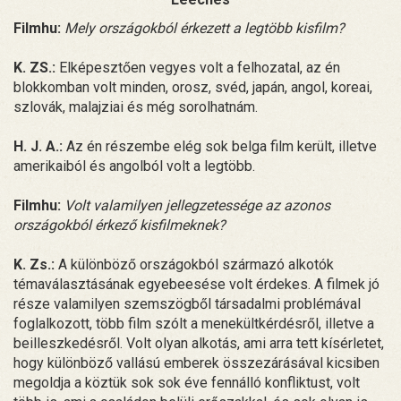
Filmhu:
Mely országokból érkezett a legtöbb kisfilm?
K. ZS.:
Elképesztően vegyes volt a felhozatal, az én
blokkomban volt minden, orosz, svéd, japán, angol, koreai,
szlovák, malajziai és még sorolhatnám.
H. J. A.:
Az én részembe elég sok belga film került, illetve
amerikaiból és angolból volt a legtöbb.
Filmhu:
Volt valamilyen jellegzetessége az azonos
országokból érkező kisfilmeknek?
K. Zs.:
A különböző országokból származó alkotók
témaválasztásának egyebeesése volt érdekes. A filmek jó
része valamilyen szemszögből társadalmi problémával
foglalkozott, több film szólt a menekültkérdésről, illetve a
beilleszkedésről. Volt olyan alkotás, ami arra tett kísérletet,
hogy különböző vallású emberek összezárásával kicsiben
megoldja a köztük sok sok éve fennálló konfliktust, volt