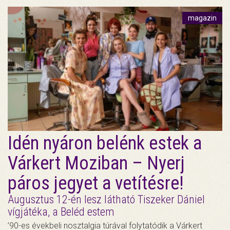
magazin
Idén nyáron belénk estek a
Várkert Moziban – Nyerj
páros jegyet a vetítésre!
Augusztus 12-én lesz látható Tiszeker Dániel
vígjátéka, a Beléd estem
’90-es évekbeli nosztalgia túrával folytatódik a Várkert