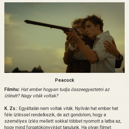
Peacock
Filmhu:
Hat ember hogyan tudja összeegyeztetni az
ízlését? Nagy viták voltak?
K. Zs.:
Egyáltalán nem voltak viták. Nyilván hat ember hat
féle ízléssel rendelkezik, de azt gondolom, hogy a
személyes ízlés mellett sokkal többet nyomott a latba az,
hogy mind forgatókönyvírást tanulunk. Ha olyan filmet