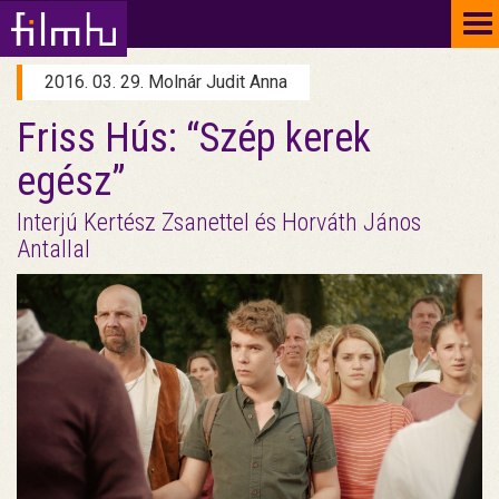
To
na
2016. 03. 29. Molnár Judit Anna
Friss Hús: “Szép kerek
egész”
Interjú Kertész Zsanettel és Horváth János
Antallal