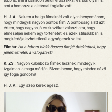
több is, ami a családon belüli erőszakkal, és sok olyan is,
ami a homoszexualitással foglalkozott.
H. J. A.:
Nekem a belga filmeknél volt olyan benyomásom,
hogy mindegyik nagyon pontos film. A pontosság alatt azt
értem, hogy nagyon jó eszközöket választ arra, hogy
elmeséljen nekem egy történetet, és ezek stílusukban is
megkérdőjelezhetetlenül egységesek voltak.
Filmhu:
Ha a három blokk összes filmjét áttekintitek, hogy
jellemeznétek a válogatást?
K. ZS.:
Nagyon különböző filmek lesznek, mindegyik
izgalmas, a maga módján. Bízom benne, hogy minden néző
így fogja gondolni!
H. J. A.:
Egy szép kerek egész.