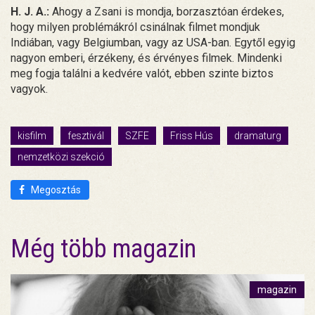
H. J. A.:
Ahogy a Zsani is mondja, borzasztóan érdekes,
hogy milyen problémákról csinálnak filmet mondjuk
Indiában, vagy Belgiumban, vagy az USA-ban. Egytől egyig
nagyon emberi, érzékeny, és érvényes filmek. Mindenki
meg fogja találni a kedvére valót, ebben szinte biztos
vagyok.
kisfilm
fesztivál
SZFE
Friss Hús
dramaturg
nemzetközi szekció
Megosztás
Még több magazin
magazin