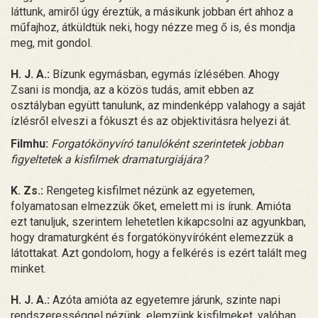
láttunk, amiről úgy éreztük, a másikunk jobban ért ahhoz a
műfajhoz, átküldtük neki, hogy nézze meg ő is, és mondja
meg, mit gondol.
H. J. A.:
Bízunk egymásban, egymás ízlésében. Ahogy
Zsani is mondja, az a közös tudás, amit ebben az
osztályban együtt tanulunk, az mindenképp valahogy a saját
ízlésről elveszi a fókuszt és az objektivitásra helyezi át.
Filmhu:
Forgatókönyvíró tanulóként szerintetek jobban
figyeltetek a kisfilmek dramaturgiájára?
K. Zs.:
Rengeteg kisfilmet nézünk az egyetemen,
folyamatosan elmezzük őket, emelett mi is írunk. Amióta
ezt tanuljuk, szerintem lehetetlen kikapcsolni az agyunkban,
hogy dramaturgként és forgatókönyvíróként elemezzük a
látottakat. Azt gondolom, hogy a felkérés is ezért talált meg
minket.
H. J. A.:
Azóta amióta az egyetemre járunk, szinte napi
rendszerességgel nézünk, elemzünk kisfilmeket, valóban