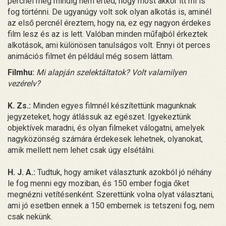
percnél még mindig nem érted, hogy most akkor itt mi is
fog történni. De ugyanúgy volt sok olyan alkotás is, aminél
az első percnél éreztem, hogy na, ez egy nagyon érdekes
film lesz és az is lett. Valóban minden műfajból érkeztek
alkotások, ami különösen tanulságos volt. Ennyi öt perces
animációs filmet én például még sosem láttam.
Filmhu:
Mi alapján szelektáltatok? Volt valamilyen
vezérelv?
K. Zs.:
Minden egyes filmnél készítettünk magunknak
jegyzeteket, hogy átlássuk az egészet. Igyekeztünk
objektívek maradni, és olyan filmeket válogatni, amelyek
nagyközönség számára érdekesek lehetnek, olyanokat,
amik mellett nem lehet csak úgy elsétálni.
H. J. A.:
Tudtuk, hogy amiket választunk azokból jó néhány
le fog menni egy moziban, és 150 ember fogja őket
megnézni vetítésenként. Szerettünk volna olyat választani,
ami jó esetben ennek a 150 embernek is tetszeni fog, nem
csak nekünk.