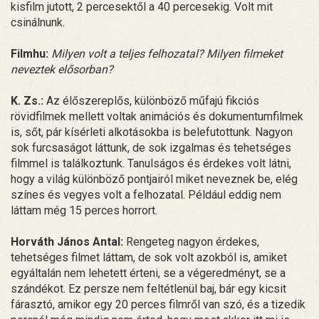
kisfilm jutott, 2 percesektől a 40 percesekig. Volt mit
csinálnunk.
Filmhu:
Milyen volt a teljes felhozatal? Milyen filmeket
neveztek elősorban?
K. Zs.:
Az élőszereplős, különböző műfajú fikciós
rövidfilmek mellett voltak animációs és dokumentumfilmek
is, sőt, pár kísérleti alkotásokba is belefutottunk. Nagyon
sok furcsaságot láttunk, de sok izgalmas és tehetséges
filmmel is találkoztunk. Tanulságos és érdekes volt látni,
hogy a világ különböző pontjairól miket neveznek be, elég
színes és vegyes volt a felhozatal. Például eddig nem
láttam még 15 perces horrort.
Horváth János Antal:
Rengeteg nagyon érdekes,
tehetséges filmet láttam, de sok volt azokból is, amiket
egyáltalán nem lehetett érteni, se a végeredményt, se a
szándékot. Ez persze nem feltétlenül baj, bár egy kicsit
fárasztó, amikor egy 20 perces filmről van szó, és a tizedik