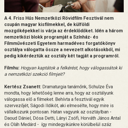
A 4. Friss Hús Nemzetközi Rövidfilm Fesztivál nem
csupán magyar kisfilmekkel, de külföldi
mozgóképekkel is várja az érdeklődőket. Idén a három
nemzetközi blokk programját a Színház- és
Filmművészeti Egyetem harmadéves forgatókönyv
osztálya válogatta össze a nevezett alkotásokból, mi
pedig kikérdeztük az osztály két tagját a programról.
Filmhu:
Hogyan kaptátok a felkérést, hogy válogassátok ki
a nemzetközi szekció filmjeit?
Kertész Zsanett:
Dramaturgia tanárnőnk, Schulze Éva
mondta, hogy lehetőség lenne arra, hogy az osztályunk
válogassa elő a filmeket. Behívta a fesztivál egyik
szervezőjét, Ságodi Ildikót, aki elmesélte, hogy mire is
vállalkozunk pontosan. Hatan vagyunk az osztáylban -
Daoud Dániel, Dósa Detti, Lányi Zsófi, Horváth János Antal
és Oláh Medárd - így mindegyikünkre körülbelül száz