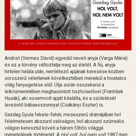
Andrist (Vermes Dávid) egyedül neveli anyja (Varga Mária)
és ez a törvény változtatja meg az életét. A fiú, anyja
hirtelen halála után, nemlétező apjának keresése közben
sorsszerű véletlenek következtében menekül a hivatalos
világ fenyegetése elől. Útja során összekerül a
lelkiismeretében meghasonlott tisztviselővel (František
Husák), aki sosemvolt apját kitalálta, és a születését
levezető bábaasszonnyal (Csákányi Eszter) is.
Gazdag Gyula fekete-fehér, meseszerű drámájában hol
félelmetesen abszurd valóságon, hol abszurd szürreális
világon keresztül követi a három főhős világgá
menetelének történetét. A
Hol volt, hol nem volt
1987-ben