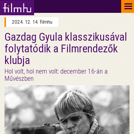
To
na
2024. 12. 14. filmhu
Gazdag Gyula klasszikusával
folytatódik a Filmrendezők
klubja
Hol volt, hol nem volt: december 16-án a
Művészben