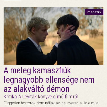
magazin
A meleg kamaszfiúk
legnagyobb ellensége nem
az alakváltó démon
Kritika A Léviták könyve című filmről
Független horrorok dominálják az idei nyarat, a Hokum, a