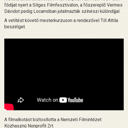
fődíjat nyert a Sitges Filmfesztiválon, a főszereplő Vermes
Dávidot pedig Locarnóban jutalmazták színészi különdíjjal.
A vetítést követő mesterkurzuson a rendezővel Till Attila
beszélget.
A filmalkotást biztosította a Nemzeti Filmintézet
Közhasznú Nonprofit Zrt.