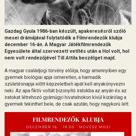
Gazdag Gyula 1986-ban készült, apakeresésről szóló
mesei drámájával folytatódik a Filmrendezők klubja
december 16-án. A Magyar Játékfilmrendezők
Egyesülete által szervezett vetítés után a Hol volt, hol
nem volt rendezőjével Till Attila beszélget majd.
A magyar családjogi törvény előírja, hogy amennyiben egy
gyermek biológiai apja ismeretlen, a harmadik
születésnapja előtt képzeletbeli apát kell anyakönyvezni
neki. Az apa fiktív voltát bizonyító iratokba az anyán és az
iratokat létrehozó gyámügyi hivatalnokon kívül kizárólag a
gyermek tekinthet bele, de csak azután, hogy nagykorú lett.