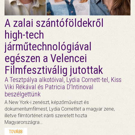
A zalai szántóföldekről
high-tech
járműtechnológiával
egészen a Velencei
Filmfesztiválig jutottak
A Tesztpálya alkotóival, Lydia Cornett-tel, Kiss
Viki Rékával és Patricia D’Intinoval
beszélgettünk
A New York-i zenészt, képzőművészt és
dokumentumfilmest, Lydia Cornettet a magyar zene,
illetve filmtörténet iránti szeretett hozta
Magyarországra…
TOVÁBB