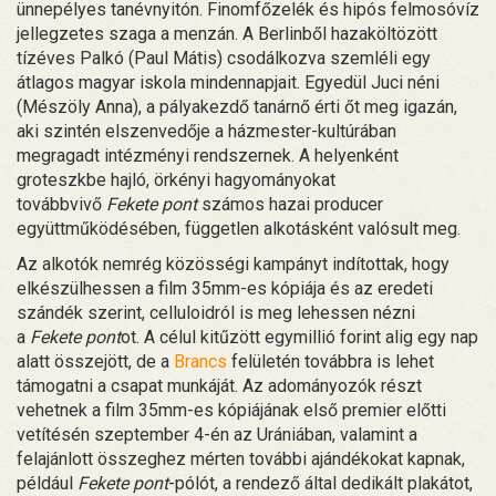
ünnepélyes tanévnyitón. Finomfőzelék és hipós felmosóvíz
jellegzetes szaga a menzán. A Berlinből hazaköltözött
tízéves Palkó (Paul Mátis) csodálkozva szemléli egy
átlagos magyar iskola mindennapjait. Egyedül Juci néni
(Mészöly Anna), a pályakezdő tanárnő érti őt meg igazán,
aki szintén elszenvedője a házmester-kultúrában
megragadt intézményi rendszernek. A helyenként
groteszkbe hajló, örkényi hagyományokat
továbbvivő
Fekete pont
számos hazai producer
együttműködésében, független alkotásként valósult meg.
Az alkotók nemrég közösségi kampányt indítottak, hogy
elkészülhessen a film 35mm-es kópiája és az eredeti
szándék szerint, celluloidról is meg lehessen nézni
a
Fekete pont
ot. A célul kitűzött egymillió forint alig egy nap
alatt összejött, de a
Brancs
felületén továbbra is lehet
támogatni a csapat munkáját. Az adományozók részt
vehetnek a film 35mm-es kópiájának első premier előtti
vetítésén szeptember 4-én az Urániában, valamint a
felajánlott összeghez mérten további ajándékokat kapnak,
például
Fekete pont
-pólót, a rendező által dedikált plakátot,