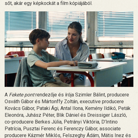
sőt, akár egy képkockát a film kópiájából.
A
Fekete pont
rendezője és írója Szimler Bálint, producere
Osváth Gábor és Mártonffy Zoltán, executive producere
Kovács Gábor, Pataki Ági, Antal Ilona, Kemény Ildikó, Peták
Eleonóra, Juhász Péter, Blik Dániel és Dreissiger László,
co-producere Berkes Júlia, Petrányi Viktória, D’Intino
Patrícia, Pusztai Ferenc és Ferenczy Gábor, associate
producere Kázmér Miklós, Felszeghy Ádám, Mátis Inez és