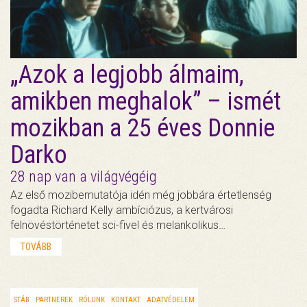
„Azok a legjobb álmaim,
amikben meghalok” – ismét
mozikban a 25 éves Donnie
Darko
28 nap van a világvégéig
Az első mozibemutatója idén még jobbára értetlenség
fogadta Richard Kelly ambíciózus, a kertvárosi
felnövéstörténetet sci-fivel és melankolikus…
TOVÁBB
STÁB
PARTNEREK
RÓLUNK
KONTAKT
ADATVÉDELEM