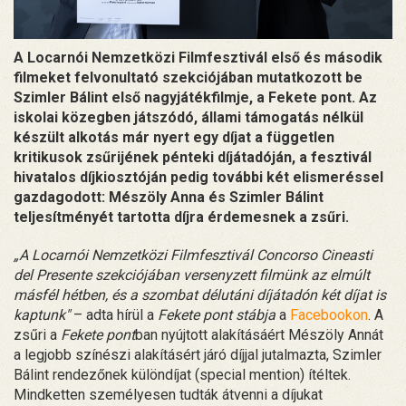
A Locarnói Nemzetközi Filmfesztivál első és második
filmeket felvonultató szekciójában mutatkozott be
Szimler Bálint első nagyjátékfilmje, a Fekete pont. Az
iskolai közegben játszódó, állami támogatás nélkül
készült alkotás már nyert egy díjat a független
kritikusok zsűrijének pénteki díjátadóján, a fesztivál
hivatalos díjkiosztóján pedig további két elismeréssel
gazdagodott: Mészöly Anna és Szimler Bálint
teljesítményét tartotta díjra érdemesnek a zsűri.
„A Locarnói Nemzetközi Filmfesztivál Concorso Cineasti
del Presente szekciójában versenyzett filmünk az elmúlt
másfél hétben, és a szombat délutáni díjátadón két díjat is
kaptunk"
– adta hírül a
Fekete pont stábja
a
Facebookon
. A
zsűri a
Fekete pont
ban nyújtott alakításáért Mészöly Annát
a legjobb színészi alakításért járó díjjal jutalmazta, Szimler
Bálint rendezőnek különdíjat (special mention) ítéltek.
Mindketten személyesen tudták átvenni a díjukat