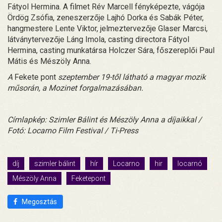
Fátyol Hermina. A filmet Rév Marcell fényképezte, vágója
Ördög Zsófia, zeneszerzője Lajhó Dorka és Sabák Péter,
hangmestere Lente Viktor, jelmeztervezője Glaser Marcsi,
látványtervezője Láng Imola, casting directora Fátyol
Hermina, casting munkatársa Holczer Sára, főszereplői Paul
Mátis és Mészöly Anna.
A
Fekete pont
szeptember 19-től látható a magyar mozik
műsorán, a Mozinet forgalmazásában.
Címlapkép: Szimler Bálint és Mészöly Anna a díjaikkal /
Fotó: Locarno Film Festival / Ti-Press
díj
szimler bálint
hír
Locarno
hir
locarnó
Mészöly Anna
Feketepont
Megosztás