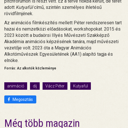
pitchfórumon is részt vett. Ez a terve fiókba került, de teret
adott
Kutyafül
című, szintén személyes ihletésű
rövidfilmjének.
Az animációs filmkészítés mellett Péter rendszeresen tart
hazai és nemzetközi előadásokat, workshopokat. 2015 és
2023 között a budaörsi Illyés Művészeti Szakképző
Akadémia animációs képzésének tanára, majd művészeti
vezetője volt. 2023 óta a Magyar Animációs
Alkotóművészek Egyesületének (AA1) alapító tagja és
elnöke.
Forrás: Az alkotók közleménye
animáció
díj
Vácz Péter
Kutyafül
Megosztás
Még több magazin