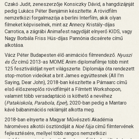
Czakó Judit, zeneszerzője Konsiczky Dávid, a hangdizájnját
pedig Lukács Péter Benjámin készítette. A rövidfilm
nemzetközi forgalmazója a berlini Interfilm, akik olyan
filmeket képviselnek, mint az Annecy Kristály-díjas
Carrotica, a zágrábi Animafest nagydíját elnyerő KIDS, vagy
Nagy Borbála Friss Hús-díjas Pannónia dicsérete című
alkotása.
Vácz Péter Budapesten élő animációs filmrendező.
Nyuszi
és Őz
című 2013-as MOME Anim diplomafilmje több mint
125 fesztiváldíjat nyert világszerte. Diplomája óta rendezett
stop-motion videókat a brit James együttesnek (All I’m
Saying, Dear John), 2018-ban készítette a Párnaarc című
első élőszereplős rövidfilmjét a Filmtett Workshopon,
valamint több versadaptáció is köthető a nevéhez
(
Patakiskola, Parabola, Eper
), 2020-ban pedig a Mantaro
kávé bábanimációs reklámját alkotta meg.
2018-ban elnyerte a Magyar Művészeti Akadémia
hároméves alkotói ösztöndíját a
Noé fája
című filmtervének
fejlesztésére, mellyel több rangos nemzetközi