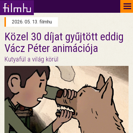
To
na
2026. 05. 13. filmhu
Közel 30 díjat gyűjtött eddig
Vácz Péter animációja
Kutyafül a világ körül