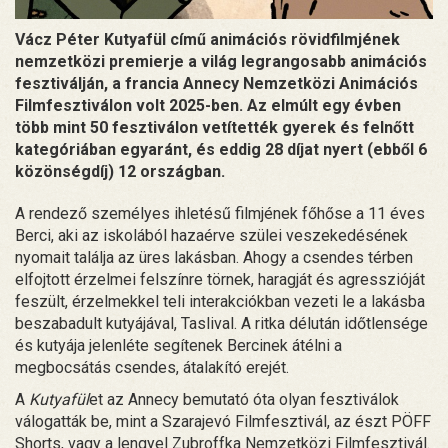
Vácz Péter Kutyafül című animációs rövidfilmjének
nemzetközi premierje a világ legrangosabb animációs
fesztiválján, a francia Annecy Nemzetközi Animációs
Filmfesztiválon volt 2025-ben. Az elmúlt egy évben
több mint 50 fesztiválon vetítették gyerek és felnőtt
kategóriában egyaránt, és eddig 28 díjat nyert (ebből 6
közönségdíj) 12 országban.
A rendező személyes ihletésű filmjének főhőse a 11 éves
Berci, aki az iskolából hazaérve szülei veszekedésének
nyomait találja az üres lakásban. Ahogy a csendes térben
elfojtott érzelmei felszínre törnek, haragját és agresszióját
feszült, érzelmekkel teli interakciókban vezeti le a lakásba
beszabadult kutyájával, Taslival. A ritka délután időtlensége
és kutyája jelenléte segítenek Bercinek átélni a
megbocsátás csendes, átalakító erejét.
A
Kutyafül
et az Annecy bemutató óta olyan fesztiválok
válogatták be, mint a Szarajevó Filmfesztivál, az észt PÖFF
Shorts, vagy a lengyel Zubroffka Nemzetközi Filmfesztivál.