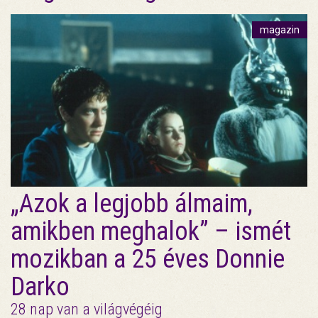
magazin
„Azok a legjobb álmaim,
amikben meghalok” – ismét
mozikban a 25 éves Donnie
Darko
28 nap van a világvégéig