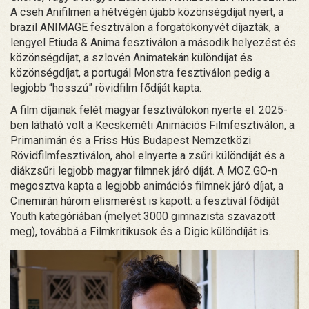
A cseh Anifilmen a hétvégén újabb közönségdíjat nyert, a
brazil ANIMAGE fesztiválon a forgatókönyvét díjazták, a
lengyel Etiuda & Anima fesztiválon a második helyezést és
közönségdíjat, a szlovén Animatekán különdíjat és
közönségdíjat, a portugál Monstra fesztiválon pedig a
legjobb “hosszú” rövidfilm fődíját kapta.
A film díjainak felét magyar fesztiválokon nyerte el. 2025-
ben látható volt a Kecskeméti Animációs Filmfesztiválon, a
Primanimán és a Friss Hús Budapest Nemzetközi
Rövidfilmfesztiválon, ahol elnyerte a zsűri különdíját és a
diákzsűri legjobb magyar filmnek járó díját. A MOZ.GO-n
megosztva kapta a legjobb animációs filmnek járó díjat, a
Cinemirán három elismerést is kapott: a fesztivál fődíját
Youth kategóriában (melyet 3000 gimnazista szavazott
meg), továbbá a Filmkritikusok és a Digic különdíját is.