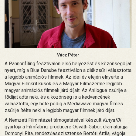
Vácz Péter
A Pannonfíling fesztiválon első helyezést és közönségdíjat
nyert, míg a Blue Danube fesztiválon a diákzsűri választotta
a legjobb animációs filmnek. Az idei év elején elnyerte a
Magyar Filmkritikusok és a Magyar Filmszemle legjobb
magyar animációs filmnek járó díjait. Az Anilogue zsűrije a
fődíjat adta neki, és a közönség is a kedvencének
választotta, egy hete pedig a Mediawave magyar filmes
zsűrije ítélte neki a legjobb magyar filmnek járó díjat.
A Nemzeti Filmintézet támogatásával készült
Kutyafül
gyártója a Filmfabriq, producere Osváth Gábor, dramaturgja
Domonyi Rita, rendezőasszisztense Bertóti Attila, vágója