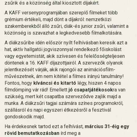
zsűrik és a közönség által kiosztott díjakért.
A KAFF versenyprogramjában szereplő filmeket több
grémium értékeli, majd dönt a díjakról: nemzetközi
szakemberekből álló zsűri, diák-és junior zsűri, valamint a
közönség is szavazhat a legkedvesebb filmalkotására.
A diákzsűribe idén először nyílt felhívásban keresik azt a
hat, aktív hallgatói jogviszonnyal rendelkező főiskolást
vagy egyetemistát, akik szívesen és felelősségteljesen
döntenek a 16. KAFF díjazottjairól. A szervezők olyanok
jelentkezését várják, akik rajongói az animációsfilm-
művészetnek, ám nem kitétel a filmes irányú tanulmány!
Fontos, hogy
kíváncsi és kitartó
légy, hiszen 4 napos
filmdömping vár rád! Emellett
jó csapatjátékosok
ra van
szükség, mert két csapatba szerveződve zajlik majd a
munka. A diákzsűri tagjai számára színes programokról,
szállásról és napi egyszeri étkezésről a fesztivál
gondoskodik majd.
Ha érdekesnek tartod ezt a felhívást,
március 31-éig egy
rövid bemutatkozásban
írd meg a