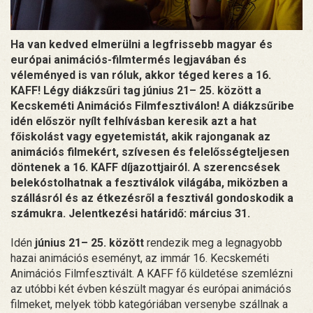
Ha van kedved elmerülni a legfrissebb magyar és
európai animációs-filmtermés legjavában és
véleményed is van róluk, akkor téged keres a 16.
KAFF! Légy diákzsűri tag június 21– 25. között a
Kecskeméti Animációs Filmfesztiválon! A diákzsűribe
idén először nyílt felhívásban keresik azt a hat
főiskolást vagy egyetemistát, akik rajonganak az
animációs filmekért, szívesen és felelősségteljesen
döntenek a 16. KAFF díjazottjairól. A szerencsések
belekóstolhatnak a fesztiválok világába, miközben a
szállásról és az étkezésről a fesztivál gondoskodik a
számukra. Jelentkezési határidő: március 31.
Idén
június 21– 25. között
rendezik meg a legnagyobb
hazai animációs eseményt, az immár 16. Kecskeméti
Animációs Filmfesztivált. A KAFF fő küldetése szemlézni
az utóbbi két évben készült magyar és európai animációs
filmeket, melyek több kategóriában versenybe szállnak a