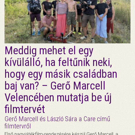
Meddig mehet el egy
kívülálló, ha feltűnik neki,
hogy egy másik családban
baj van? – Gerő Marcell
Velencében mutatja be új
filmtervét
Gerő Marcell és László Sára a Care című
filmtervről
Első nagyjátékfilm-rendezésére készül Gerő Marcell, a