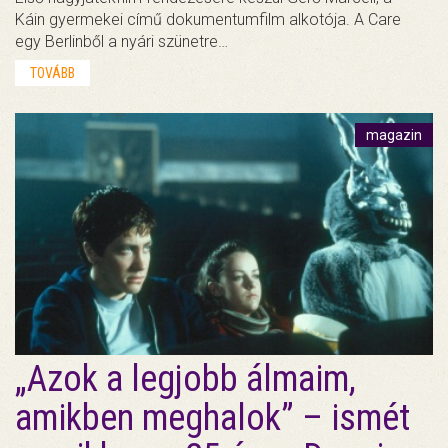
Káin gyermekei című dokumentumfilm alkotója. A Care
egy Berlinből a nyári szünetre…
TOVÁBB
magazin
„Azok a legjobb álmaim,
amikben meghalok” – ismét