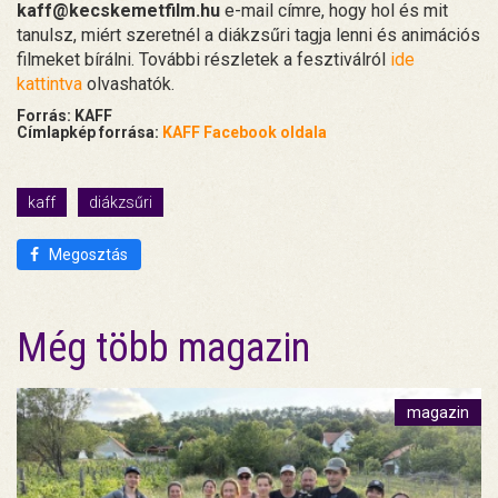
kaff@kecskemetfilm.hu
e-mail címre, hogy hol és mit
tanulsz, miért szeretnél a diákzsűri tagja lenni és animációs
filmeket bírálni. További részletek a fesztiválról
ide
kattintva
olvashatók.
Forrás: KAFF
Címlapkép forrása:
KAFF Facebook oldala
kaff
diákzsűri
Megosztás
Még több magazin
magazin