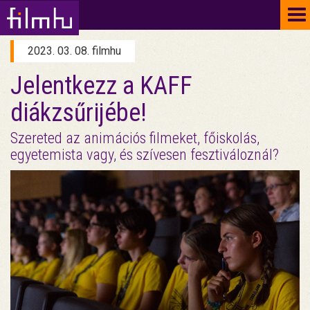
To
na
2023. 03. 08. filmhu
Jelentkezz a KAFF
diákzsűrijébe!
Szereted az animációs filmeket, főiskolás,
egyetemista vagy, és szívesen fesztiváloznál?