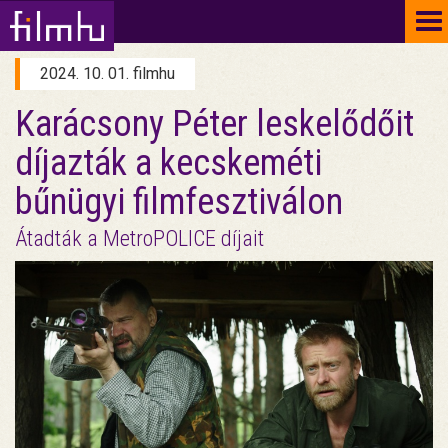
To
na
2024. 10. 01. filmhu
Karácsony Péter leskelődőit
díjazták a kecskeméti
bűnügyi filmfesztiválon
Átadták a MetroPOLICE díjait