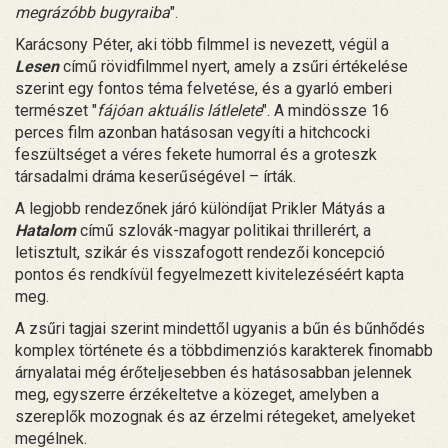
megrázóbb bugyraiba
".
Karácsony Péter, aki több filmmel is nevezett, végül a
Lesen
című rövidfilmmel nyert, amely a zsűri értékelése
szerint egy fontos téma felvetése, és a gyarló emberi
természet "
fájóan aktuális látlelete
". A mindössze 16
perces film azonban hatásosan vegyíti a hitchcocki
feszültséget a véres fekete humorral és a groteszk
társadalmi dráma keserűségével – írták.
A legjobb rendezőnek járó különdíjat Prikler Mátyás a
Hatalom
című szlovák-magyar politikai thrillerért, a
letisztult, szikár és visszafogott rendezői koncepció
pontos és rendkívül fegyelmezett kivitelezéséért kapta
meg.
A zsűri tagjai szerint mindettől ugyanis a bűn és bűnhődés
komplex története és a többdimenziós karakterek finomabb
árnyalatai még érőteljesebben és hatásosabban jelennek
meg, egyszerre érzékeltetve a közeget, amelyben a
szereplők mozognak és az érzelmi rétegeket, amelyeket
megélnek.