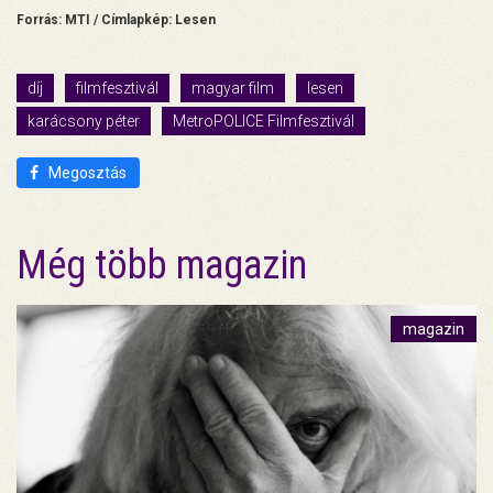
Forrás: MTI / Címlapkép: Lesen
díj
filmfesztivál
magyar film
lesen
karácsony péter
MetroPOLICE Filmfesztivál
Megosztás
Még több magazin
magazin