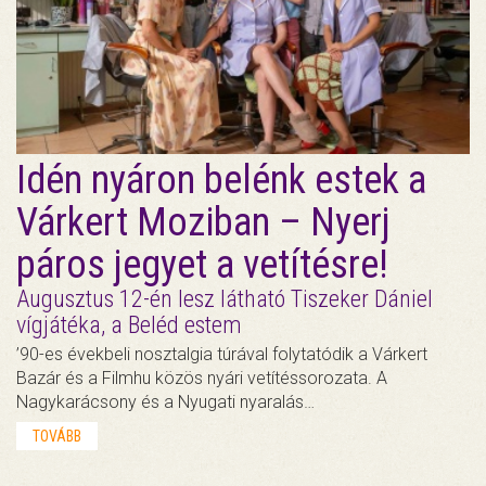
Idén nyáron belénk estek a
Várkert Moziban – Nyerj
páros jegyet a vetítésre!
Augusztus 12-én lesz látható Tiszeker Dániel
vígjátéka, a Beléd estem
’90-es évekbeli nosztalgia túrával folytatódik a Várkert
Bazár és a Filmhu közös nyári vetítéssorozata. A
Nagykarácsony és a Nyugati nyaralás…
TOVÁBB