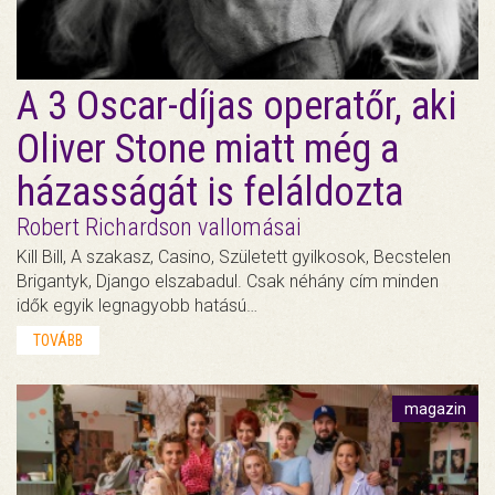
A 3 Oscar-díjas operatőr, aki
Oliver Stone miatt még a
házasságát is feláldozta
Robert Richardson vallomásai
Kill Bill, A szakasz, Casino, Született gyilkosok, Becstelen
Brigantyk, Django elszabadul. Csak néhány cím minden
idők egyik legnagyobb hatású…
TOVÁBB
magazin