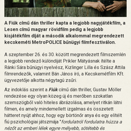
A Fiúk című dán thriller kapta a legjobb nagyjátékfilm, a
Lesen című magyar rövidfilm pedig a legjobb
kisjátékfilm díját a második alkalommal megrendezett
kecskeméti MetroPOLICE bűnügyi filmfesztiválon.
A szeptember 26. és 30. között megrendezett filmszemlén
a legjobb rendező különdíját Prikler Mátyásnak ítélte a
Ránki Sára bűnügyi nyelvész, Kizlinger Lilla és Szász Attila
filmrendezők, valamint Bán János író, a Kecskemétfilm Kft.
ügyvezetője alkotta négytagú zsűri.
Az indoklás szerint a
Fiúk
című dán thriller, Gustav Möller
rendezése egy olyan közeg új és merőben szokatlan
szemszögből való hiteles ábrázolása, amelyet ritkán látni
filmen, és amely mindemellett izgalmas és összetett
hátteret nyújt ahhoz, hogy egy börtönőr anya és egy elítélt
fiú pszichológiai játszmája "
fordulatról fordulatra húzza a
nézőt az emberi lélek egyre mélyebb, sötétebb és