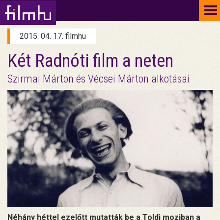
To
na
2015. 04. 17. filmhu
Két Radnóti film a neten
Szirmai Márton és Vécsei Márton alkotásai
Néhány héttel ezelőtt mutatták be a Toldi moziban a