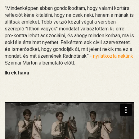
"Mindenképpen abban gondolkodtam, hogy valami kortárs
reflexiót kéne kitalálni, hogy ne csak neki, hanem a mának is
állítsak emléket. Több verzió közül végül a versben
szereplő "Itthon vagyok" mondatát választottam ki, erre
pro-kontra lehet asszociálni, és ahogy minden korban, ma is
sokféle értelmet nyerhet. Felkértem sok civil szervezetet,
és ismerősöket, hogy gondolják át, mit jelent nekik ma ez a
mondat, és mit üzennének Radnótinak." -
nyilatkozta nekünk
Szirmai Márton a bemutató előtt.
Ikrek hava