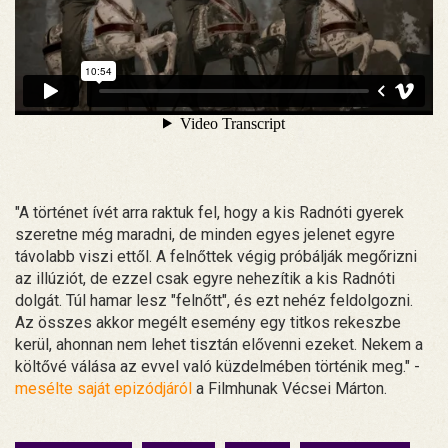
"A történet ívét arra raktuk fel, hogy a kis Radnóti gyerek
szeretne még maradni, de minden egyes jelenet egyre
távolabb viszi ettől. A felnőttek végig próbálják megőrizni
az illúziót, de ezzel csak egyre nehezítik a kis Radnóti
dolgát. Túl hamar lesz "felnőtt", és ezt nehéz feldolgozni.
Az összes akkor megélt esemény egy titkos rekeszbe
kerül, ahonnan nem lehet tisztán elővenni ezeket. Nekem a
költővé válása az evvel való küzdelmében történik meg." -
mesélte saját epizódjáról
a Filmhunak Vécsei Márton.