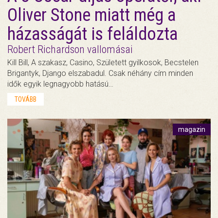
Oliver Stone miatt még a
házasságát is feláldozta
Robert Richardson vallomásai
Kill Bill, A szakasz, Casino, Született gyilkosok, Becstelen
Brigantyk, Django elszabadul. Csak néhány cím minden
idők egyik legnagyobb hatású…
TOVÁBB
magazin