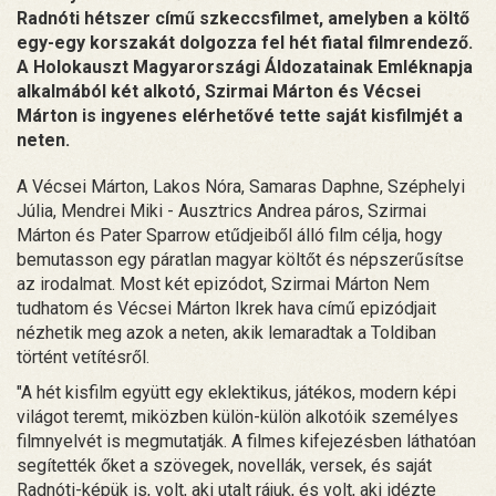
Radnóti hétszer című szkeccsfilmet, amelyben a költő
egy-egy korszakát dolgozza fel hét fiatal filmrendező.
A Holokauszt Magyarországi Áldozatainak Emléknapja
alkalmából két alkotó, Szirmai Márton és Vécsei
Márton is ingyenes elérhetővé tette saját kisfilmjét a
neten.
A Vécsei Márton, Lakos Nóra, Samaras Daphne, Széphelyi
Júlia, Mendrei Miki - Ausztrics Andrea páros, Szirmai
Márton és Pater Sparrow etűdjeiből álló film célja, hogy
bemutasson egy páratlan magyar költőt és népszerűsítse
az irodalmat. Most két epizódot, Szirmai Márton Nem
tudhatom és Vécsei Márton Ikrek hava című epizódjait
nézhetik meg azok a neten, akik lemaradtak a Toldiban
történt vetítésről.
"A hét kisfilm együtt egy eklektikus, játékos, modern képi
világot teremt, miközben külön-külön alkotóik személyes
filmnyelvét is megmutatják. A filmes kifejezésben láthatóan
segítették őket a szövegek, novellák, versek, és saját
Radnóti-képük is, volt, aki utalt rájuk, és volt, aki idézte