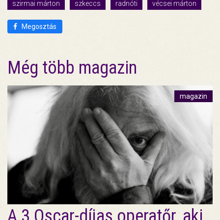
szirmai márton
szkeccs
radnóti
vécsei márton
Megosztás
Még több magazin
magazin
A 3 Oscar-díjas operatőr, aki