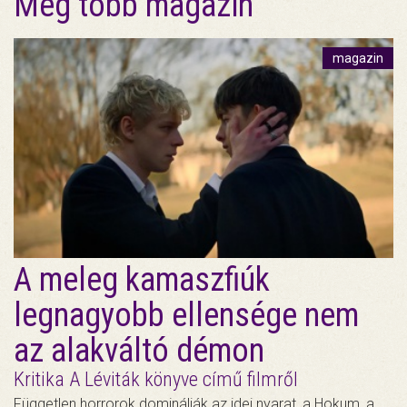
Még több magazin
magazin
A meleg kamaszfiúk
legnagyobb ellensége nem
az alakváltó démon
Kritika A Léviták könyve című filmről
Független horrorok dominálják az idei nyarat, a Hokum, a