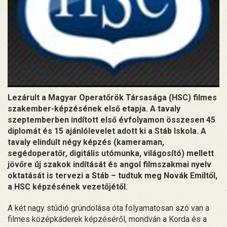
Lezárult a Magyar Operatőrök Társasága (HSC) filmes
szakember-képzésének első etapja. A tavaly
szeptemberben indított első évfolyamon összesen 45
diplomát és 15 ajánlólevelet adott ki a Stáb Iskola. A
tavaly elindult négy képzés (kameraman,
segédoperatőr, digitális utómunka, világosító) mellett
jövőre új szakok indítását és angol filmszakmai nyelv
oktatását is tervezi a Stáb – tudtuk meg Novák Emiltől,
a HSC képzésének vezetőjétől.
A két nagy stúdió gründolása óta folyamatosan szó van a
filmes középkáderek képzéséről, mondván a Korda és a