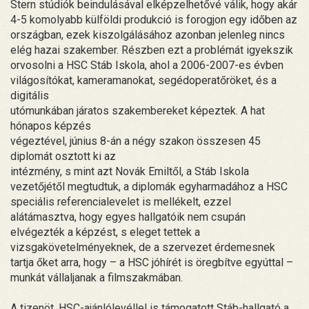
Stern stúdiók beindulásával elképzelhetővé válik, hogy akár
4-5 komolyabb külföldi produkció is forogjon egy időben az
országban, ezek kiszolgálásához azonban jelenleg nincs
elég hazai szakember. Részben ezt a problémát igyekszik
orvosolni a HSC Stáb Iskola, ahol a 2006-2007-es évben
világosítókat, kameramanokat, segédoperatőröket, és a
digitális
utómunkában járatos szakembereket képeztek. A hat
hónapos képzés
végeztével, június 8-án a négy szakon összesen 45
diplomát osztott ki az
intézmény, s mint azt Novák Emiltől, a Stáb Iskola
vezetőjétől megtudtuk, a diplomák egyharmadához a HSC
speciális referencialevelet is mellékelt, ezzel
alátámasztva, hogy egyes hallgatóik nem csupán
elvégezték a képzést, s eleget tettek a
vizsgakövetelményeknek, de a szervezet érdemesnek
tartja őket arra, hogy – a HSC jóhírét is öregbítve egyúttal –
munkát vállaljanak a filmszakmában.
A tizenöt, HSC-ajánlólevéllel is támogatott Stáb-hallgató a