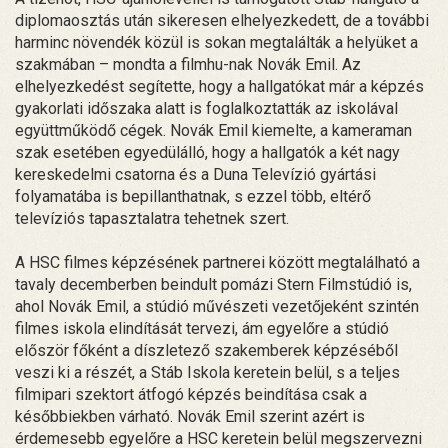
diplomaosztás után sikeresen elhelyezkedett, de a további
harminc növendék közül is sokan megtalálták a helyüket a
szakmában – mondta a filmhu-nak Novák Emil. Az
elhelyezkedést segítette, hogy a hallgatókat már a képzés
gyakorlati időszaka alatt is foglalkoztatták az iskolával
együttműködő cégek. Novák Emil kiemelte, a kameraman
szak esetében egyedülálló, hogy a hallgatók a két nagy
kereskedelmi csatorna és a Duna Televízió gyártási
folyamatába is bepillanthatnak, s ezzel több, eltérő
televíziós tapasztalatra tehetnek szert.
A HSC filmes képzésének partnerei között megtalálható a
tavaly decemberben beindult pomázi Stern Filmstúdió is,
ahol Novák Emil, a stúdió művészeti vezetőjeként szintén
filmes iskola elindítását tervezi, ám egyelőre a stúdió
először főként a díszletező szakemberek képzéséből
veszi ki a részét, a Stáb Iskola keretein belül, s a teljes
filmipari szektort átfogó képzés beindítása csak a
későbbiekben várható. Novák Emil szerint azért is
érdemesebb egyelőre a HSC keretein belül megszervezni