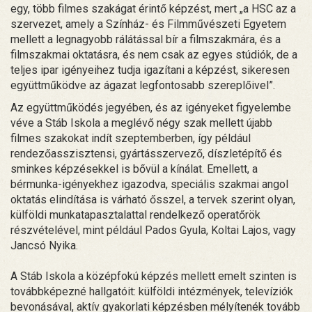
egy, több filmes szakágat érintő képzést, mert „a HSC az a
szervezet, amely a Színház- és Filmművészeti Egyetem
mellett a legnagyobb rálátással bír a filmszakmára, és a
filmszakmai oktatásra, és nem csak az egyes stúdiók, de a
teljes ipar igényeihez tudja igazítani a képzést, sikeresen
együttműködve az ágazat legfontosabb szereplőivel”.
Az együttműködés jegyében, és az igényeket figyelembe
véve a Stáb Iskola a meglévő négy szak mellett újabb
filmes szakokat indít szeptemberben, így például
rendezőasszisztensi, gyártásszervező, díszletépítő és
sminkes képzésekkel is bővül a kínálat. Emellett, a
bérmunka-igényekhez igazodva, speciális szakmai angol
oktatás elindítása is várható ősszel, a tervek szerint olyan,
külföldi munkatapasztalattal rendelkező operatőrök
részvételével, mint például Pados Gyula, Koltai Lajos, vagy
Jancsó Nyika.
A Stáb Iskola a középfokú képzés mellett emelt szinten is
továbbképezné hallgatóit: külföldi intézmények, televíziók
bevonásával, aktív gyakorlati képzésben mélyítenék tovább