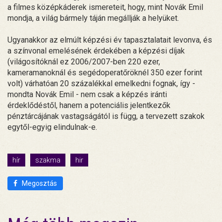
a filmes középkáderek ismereteit, hogy, mint Novák Emil
mondja, a világ bármely táján megállják a helyüket.
Ugyanakkor az elmúlt képzési év tapasztalatait levonva, és
a színvonal emelésének érdekében a képzési díjak
(világosítóknál ez 2006/2007-ben 220 ezer,
kameramanoknál és segédoperatőröknél 350 ezer forint
volt) várhatóan 20 százalékkal emelkedni fognak, így -
mondta Novák Emil - nem csak a képzés iránti
érdeklődéstől, hanem a potenciális jelentkezők
pénztárcájának vastagságától is függ, a tervezett szakok
egytől-egyig elindulnak-e.
hír
szakma
hir
Megosztás