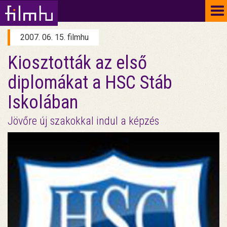
To
na
2007. 06. 15. filmhu
Kiosztották az első
diplomákat a HSC Stáb
Iskolában
Jövőre új szakokkal indul a képzés