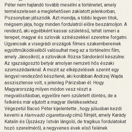
Péter nem hajlandó tovább mesélni a történetet, amely
természetesen a meglehetősen zaklatott jelenkorban,
Pozsonyban játszódik. Azt mondja, a többi legyen titok,
mégsem járja, hogy minden fordulatról előre beszámoljon. A
rendező, aki egyébként kassai születésű, tehát ismeri a
terepet, magyar és szlovák színészekkel szeretne forgatni.
Ugyancsak a visegrádi országok filmes szakembereinek
együttműködéséből valósulhat meg az a történelmi film,
amely Jánosíkról, a szlovákok Rózsa Sándoráról készülne.
Az igazságosztó betyár amolyan nemzeti hős északi
szomszédainknál. A mozit az elképzelések szerint egy
lengyel rendezőnő készítené, aki korábban Andrzej Wajda
asszisztense volt, s jelenleg Párizsban él. Hogy
Magyarország milyen módon vesz részt a
megvalósításban, egyelőre nem született döntés, de a
felkérés már eljutott a magyar illetékesekhez.
Végezetül Bacsó Péter kijelentette , hogy júliusban kezdi
keverni a
Hamvadó cigarettavég
című filmjét, amely Karády
Katalin és Újszászy István lángoló, de tragikus fordulatokat
hozó szerelméről, a negyvenes évek első felének