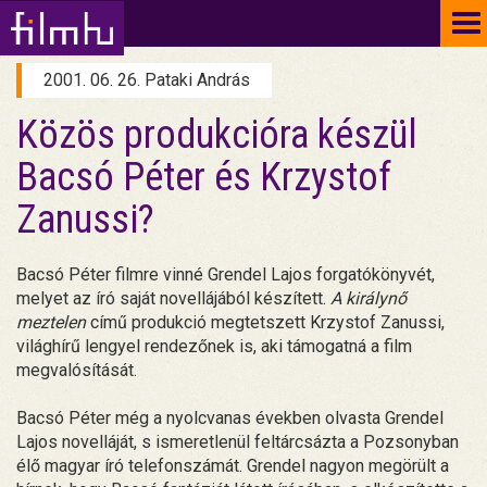
To
na
2001. 06. 26. Pataki András
Közös produkcióra készül
Bacsó Péter és Krzystof
Zanussi?
Bacsó Péter filmre vinné Grendel Lajos forgatókönyvét,
melyet az író saját novellájából készített.
A királynő
meztelen
című produkció megtetszett Krzystof Zanussi,
világhírű lengyel rendezőnek is, aki támogatná a film
megvalósítását.
Bacsó Péter még a nyolcvanas években olvasta Grendel
Lajos novelláját, s ismeretlenül feltárcsázta a Pozsonyban
élő magyar író telefonszámát. Grendel nagyon megörült a