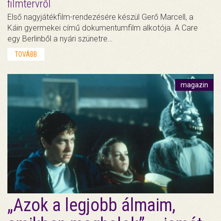
filmtervről
Első nagyjátékfilm-rendezésére készül Gerő Marcell, a
Káin gyermekei című dokumentumfilm alkotója. A Care
egy Berlinből a nyári szünetre…
TOVÁBB
magazin
„Azok a legjobb álmaim,