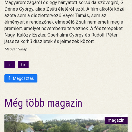
Magyarországáról és egy hányatott sorsú dalszövegíró, G.
Dénes György, alias Zsüti életéről szól. A film alkotói közül
azóta sem a díszlettervező Vayer Tamás, sem az
élményeit a rendezőnek elmesélő Zsüti nem érheti meg a
premiert, amelyet novemberre terveznek. A főszerepeket
Nagy-Kálózy Eszter, Cserhalmi György és Rudolf Péter
játssza korhű díszletek és jelmezek között.
Magyar Hírlap
hír
hir
Megosztás
Még több magazin
magazin