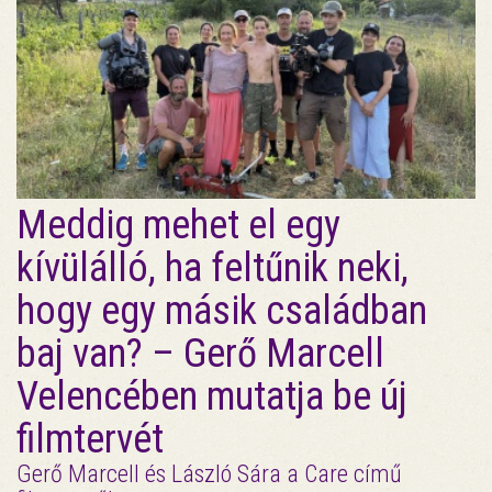
Meddig mehet el egy
kívülálló, ha feltűnik neki,
hogy egy másik családban
baj van? – Gerő Marcell
Velencében mutatja be új
filmtervét
Gerő Marcell és László Sára a Care című