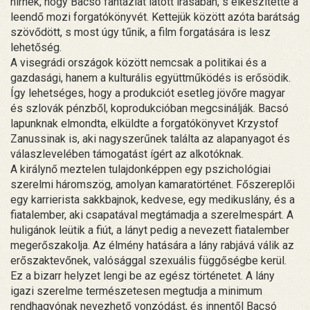
hírnek, hogy Bacsó fantáziát látott írásában, s elkészítette a
leendő mozi forgatókönyvét. Kettejük között azóta barátság
szövődött, s most úgy tűnik, a film forgatására is lesz
lehetőség.
A visegrádi országok között nemcsak a politikai és a
gazdasági, hanem a kulturális együttműködés is erősödik.
Így lehetséges, hogy a produkciót esetleg jövőre magyar
és szlovák pénzből, koprodukcióban megcsinálják. Bacsó
lapunknak elmondta, elküldte a forgatókönyvet Krzystof
Zanussinak is, aki nagyszerűnek találta az alapanyagot és
válaszlevelében támogatást ígért az alkotóknak.
A királynő meztelen tulajdonképpen egy pszichológiai
szerelmi háromszög, amolyan kamaratörténet. Főszereplői
egy karrierista sakkbajnok, kedvese, egy medikuslány, és a
fiatalember, aki csapatával megtámadja a szerelmespárt. A
huligánok leütik a fiút, a lányt pedig a nevezett fiatalember
megerőszakolja. Az élmény hatására a lány rabjává válik az
erőszaktevőnek, valósággal szexuális függőségbe kerül.
Ez a bizarr helyzet lengi be az egész történetet. A lány
igazi szerelme természetesen megtudja a minimum
rendhagyónak nevezhető vonzódást, és innentől Bacsó