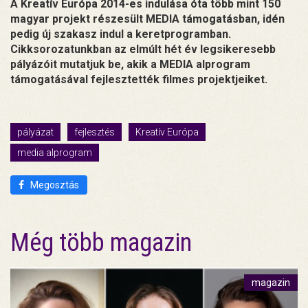
A Kreatív Európa 2014-es indulása óta több mint 150
magyar projekt részesült MEDIA támogatásban, idén
pedig új szakasz indul a keretprogramban.
Cikksorozatunkban az elmúlt hét év legsikeresebb
pályázóit mutatjuk be, akik a MEDIA alprogram
támogatásával fejlesztették filmes projektjeiket.
pályázat
fejlesztés
Kreatív Európa
media alprogram
Megosztás
Még több magazin
magazin