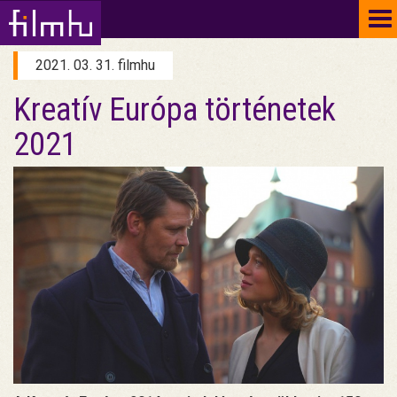
To
na
2021. 03. 31. filmhu
Kreatív Európa történetek
2021