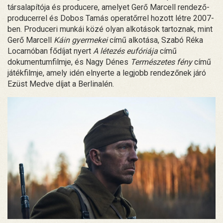
társalapítója és producere, amelyet Gerő Marcell rendező-
producerrel és Dobos Tamás operatőrrel hozott létre 2007-
ben. Produceri munkái közé olyan alkotások tartoznak, mint
Gerő Marcell
Káin gyermekei
című alkotása, Szabó Réka
Locarnóban fődíjat nyert
A létezés eufóriája
című
dokumentumfilmje, és Nagy Dénes
Természetes fény
című
játékfilmje, amely idén elnyerte a legjobb rendezőnek járó
Ezüst Medve díjat a Berlinalén.