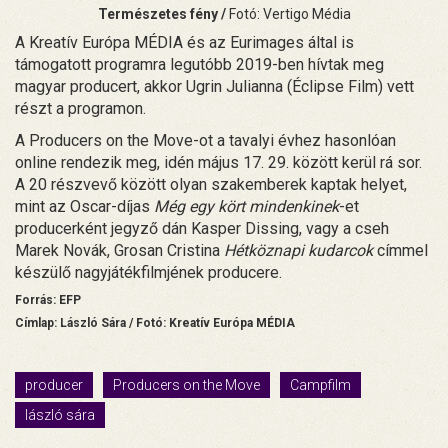
Természetes fény /
Fotó: Vertigo Média
A Kreatív Európa MÉDIA és az Eurimages által is
támogatott programra legutóbb 2019-ben hívtak meg
magyar producert, akkor Ugrin Julianna (Éclipse Film) vett
részt a programon.
A Producers on the Move-ot a tavalyi évhez hasonlóan
online rendezik meg, idén május 17. 29. között kerül rá sor.
A 20 részvevő között olyan szakemberek kaptak helyet,
mint az Oscar-díjas
Még egy kört mindenkinek
-et
producerként jegyző dán Kasper Dissing, vagy a cseh
Marek Novák, Grosan Cristina
Hétköznapi kudarcok
címmel
készülő nagyjátékfilmjének producere.
Forrás: EFP
Címlap: László Sára / Fotó: Kreatív Európa MÉDIA
producer
Producers on the Move
Campfilm
lászló sára