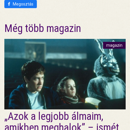
Megosztás
Még több magazin
magazin
„Azok a legjobb álmaim,
amikben meghalok” – ismét