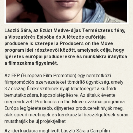
László Sára, az Ezüst Medve-díjas Természetes fény,
a Visszatérés Epipóba és A létezés eufóriája
producere is szerepel a Producers on the Move
program idei résztvevői között, amelynek célja, hogy
ígéretes európai producerekre és munkáikra irányítsa
a filmszakma figyelmét.
Az EFP (European Film Promotion) egy nemzetközi
filmpromóciós szervezeteket tömörítő ügynökség, amely
37 ország filmkészítőinek nyújt lehetőséget a külföldi
bemutatkozásra, kapcsolatépítésre. Az általuk évente
megrendezett Producers on the Move szakmai programra
Európa legígéretesebb, díjnyertes producereit hívják meg,
akik speed meetingek és kerekasztal beszélgetések során
mutathatják be új projektjeiket.
Az idei kiadásra meghívott László Sára a Campfilm