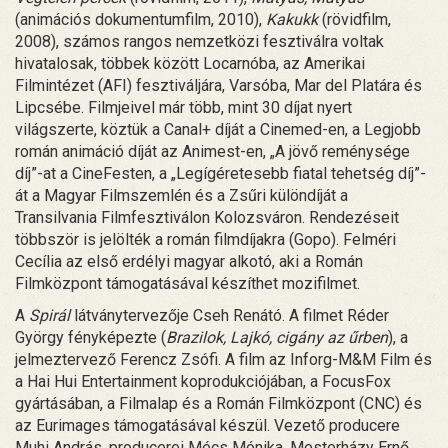
(animációs dokumentumfilm, 2010),
Kakukk
(rövidfilm,
2008), számos rangos nemzetközi fesztiválra voltak
hivatalosak, többek között Locarnóba, az Amerikai
Filmintézet (AFI) fesztiváljára, Varsóba, Mar del Platára és
Lipcsébe. Filmjeivel már több, mint 30 díjat nyert
világszerte, köztük a Canal+ díját a Cinemed-en, a Legjobb
román animáció díját az Animest-en, „A jövő reménysége
díj”-at a CineFesten, a „Legígéretesebb fiatal tehetség díj”-
át a Magyar Filmszemlén és a Zsűri különdíját a
Transilvania Filmfesztiválon Kolozsváron. Rendezéseit
többször is jelölték a román filmdíjakra (Gopo). Felméri
Cecília az első erdélyi magyar alkotó, aki a Román
Filmközpont támogatásával készíthet mozifilmet.
A
Spirál
látványtervezője Cseh Renátó. A filmet Réder
György fényképezte (
Brazilok, Lajkó, cigány az űrben
), a
jelmeztervező Ferencz Zsófi. A film az Inforg-M&M Film és
a Hai Hui Entertainment koprodukciójában, a FocusFox
gyártásában, a Filmalap és a Román Filmközpont (CNC) és
az Eurimages támogatásával készül. Vezető producere
Muhi András, producerei Mécs Mónika, Mesterházy Ernő,