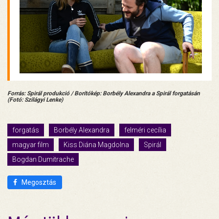
Forrás: Spirál produkció / Borítókép: Borbély Alexandra a Spirál forgatásán
(Fotó: Szilágyi Lenke)
forgatás
Borbély Alexandra
felméri cecília
magyar film
Kiss Diána Magdolna
Spirál
Bogdan Dumitrache
Megosztás