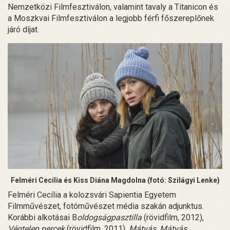
Nemzetközi Filmfesztiválon, valamint tavaly a Titanicon és
a Moszkvai Filmfesztiválon a legjobb férfi főszereplőnek
járó díjat.
Felméri Cecília és Kiss Diána Magdolna (fotó: Szilágyi Lenke)
Felméri Cecília a kolozsvári Sapientia Egyetem
Filmművészet, fotóművészet média szakán adjunktus.
Korábbi alkotásai B
oldogságpasztilla
(rövidfilm, 2012),
Végtelen percek
(rövidfilm, 2011),
Mátyás, Mátyás