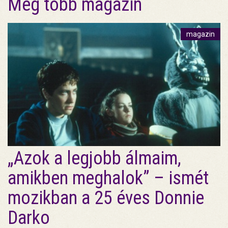
Még több magazin
magazin
„Azok a legjobb álmaim,
amikben meghalok” – ismét
mozikban a 25 éves Donnie
Darko