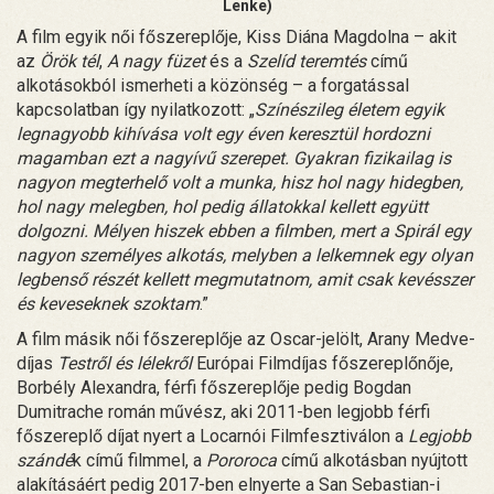
Lenke)
A film egyik női főszereplője, Kiss Diána Magdolna – akit
az
Örök tél
,
A nagy füzet
és a
Szelíd teremtés
című
alkotásokból ismerheti a közönség – a forgatással
kapcsolatban így nyilatkozott: „
Színészileg életem egyik
legnagyobb kihívása volt egy éven keresztül hordozni
magamban ezt a nagyívű szerepet. Gyakran fizikailag is
nagyon megterhelő volt a munka, hisz hol nagy hidegben,
hol nagy melegben, hol pedig állatokkal kellett együtt
dolgozni. Mélyen hiszek ebben a filmben, mert a Spirál egy
nagyon személyes alkotás, melyben a lelkemnek egy olyan
legbenső részét kellett megmutatnom, amit csak kevésszer
és keveseknek szoktam
.”
A film másik női főszereplője az Oscar-jelölt, Arany Medve-
díjas
Testről és lélekről
Európai Filmdíjas főszereplőnője,
Borbély Alexandra, férfi főszereplője pedig Bogdan
Dumitrache román művész, aki 2011-ben legjobb férfi
főszereplő díjat nyert a Locarnói Filmfesztiválon a
Legjobb
szándé
k című filmmel, a
Pororoca
című alkotásban nyújtott
alakításáért pedig 2017-ben elnyerte a San Sebastian-i