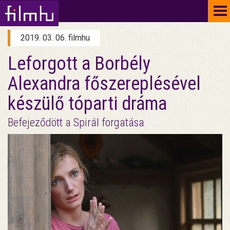
To
na
2019. 03. 06. filmhu
Leforgott a Borbély
Alexandra főszereplésével
készülő tóparti dráma
Befejeződött a Spirál forgatása