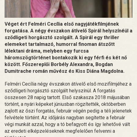
Véget ért Felméri Cecília első nagyjátékfilmjének
forgatása. A négy évszakon átívelő Spirál helyszínéül a
sződligeti horgásztó szolgált. A Spirál egy thriller
elemeket tartalmazó, humorral finoman átszőtt
lélektani dráma, melyben egy furcsa
háromszögtörténet bontakozik ki egy férfi és két nő
között. Főszereplői Borbély Alexandra, Bogdan
Dumitrache román művész és Kiss Diána Magdolna.
Felméri Cecília négy évszakon átívelő első mozifilmjéhez a
sződligeti horgásztó szolgált helyszínül. A forgatás
összesen 28 napig tartott. Első szakasza 2018 májusában
történt, a nyári képeket júniusban rögzítették, októberben
zajlott az őszi forgatás, február végén pedig a téli jelenetek
felvétele történt. Az időjárás nagyban segítette a február
végi munkát azzal, hogy a tó befagyott és így lehetővé vált
az eredeti elképzeléseknek megfelelően felvenni a