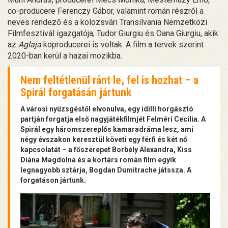
co-producere Ferenczy Gábor, valamint román részről a
neves rendező és a kolozsvári Transilvania Nemzetközi
Filmfesztivál igazgatója, Tudor Giurgiu és Oana Giurgiu, akik
az
Aglaja
koproducerei is voltak. A film a tervek szerint
2020-ban kerül a hazai mozikba.
Nem feltétlenül ránt le, fel is hozhat – a
Spirál forgatásán jártunk
A városi nyüzsgéstől elvonulva, egy idilli horgásztó
partján forgatja első nagyjátékfilmjét Felméri Cecília. A
Spirál egy háromszereplős kamaradráma lesz, ami
négy évszakon keresztül követi egy férfi és két nő
kapcsolatát – a főszerepet Borbély Alexandra, Kiss
Diána Magdolna és a kortárs román film egyik
legnagyobb sztárja, Bogdan Dumitrache játssza. A
forgatáson jártunk.