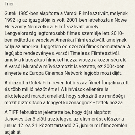
Trier.
Gutek 1985-ben alapította a Varsói Filmfesztivált, melynek
1992-ig az igazgatója is volt. 2001-ben létrehozta a Nowe
Horyzonty Nemzetközi Filmfesztivált, amely
Lengyelország legfontosabb filmes szemléje lett. 2010-
ben indította a wrocławi Amerikai Filmfesztivált, amelynek
célja az amerikai független és szerzői filmek bemutatása. A
legújabb rendezvénye a varsói Timeless Filmfesztivál,
amely a klasszikus filmeket hozza vissza a közönség elé.
A varsói Muranów művészmozit is vezette, ez 2004-ben
elnyerte az Europa Cinemas Network legjobb mozi díját.
A díjazott a Gutek Film révén több száz filmet forgalmazott
és több millió nézőt ért el. A kihívások ellenére is
elkötelezett maradt amellett, hogy sokszínű és minőségi
mozit biztosítson a lengyel közönségnek - tették hozzá.
A TIFF februárban jelentette be, hogy díjat alapított
Janovics Jenő előtt tisztelegve, az elismerést először a
június 12. és 21. között tartandó 25., jubileumi filmszemlén
adják át.