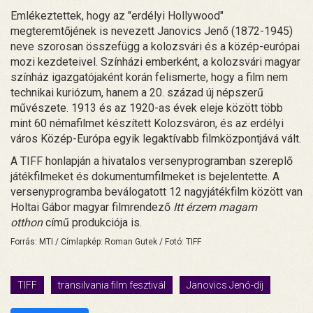
Emlékeztettek, hogy az "erdélyi Hollywood"
megteremtőjének is nevezett Janovics Jenő (1872-1945)
neve szorosan összefügg a kolozsvári és a közép-európai
mozi kezdeteivel. Színházi emberként, a kolozsvári magyar
színház igazgatójaként korán felismerte, hogy a film nem
technikai kuriózum, hanem a 20. század új népszerű
művészete. 1913 és az 1920-as évek eleje között több
mint 60 némafilmet készített Kolozsváron, és az erdélyi
város Közép-Európa egyik legaktívabb filmközpontjává vált.
A TIFF honlapján a hivatalos versenyprogramban szereplő
játékfilmeket és dokumentumfilmeket is bejelentette. A
versenyprogramba beválogatott 12 nagyjátékfilm között van
Holtai Gábor magyar filmrendező
Itt érzem magam
otthon
című produkciója is.
Forrás: MTI / Címlapkép: Roman Gutek / Fotó: TIFF
TIFF
transilvania film fesztivál
Janovics Jenó-díj