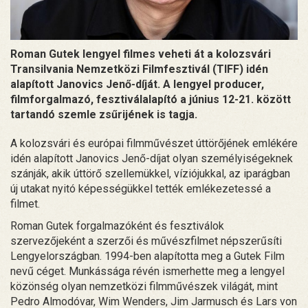
Roman Gutek lengyel filmes veheti át a kolozsvári
Transilvania Nemzetközi Filmfesztivál (TIFF) idén
alapított Janovics Jenő-díját. A lengyel producer,
filmforgalmazó, fesztiválalapító a június 12-21. között
tartandó szemle zsűrijének is tagja.
A kolozsvári és európai filmművészet úttörőjének emlékére
idén alapított Janovics Jenő-díjat olyan személyiségeknek
szánják, akik úttörő szellemükkel, víziójukkal, az iparágban
új utakat nyitó képességükkel tették emlékezetessé a
filmet.
Roman Gutek forgalmazóként és fesztiválok
szervezőjeként a szerzői és művészfilmet népszerűsíti
Lengyelországban. 1994-ben alapította meg a Gutek Film
nevű céget. Munkássága révén ismerhette meg a lengyel
közönség olyan nemzetközi filmművészek világát, mint
Pedro Almodóvar, Wim Wenders, Jim Jarmusch és Lars von