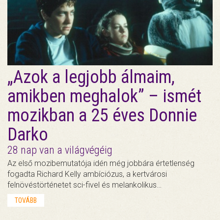
„Azok a legjobb álmaim,
amikben meghalok” – ismét
mozikban a 25 éves Donnie
Darko
28 nap van a világvégéig
Az első mozibemutatója idén még jobbára értetlenség
fogadta Richard Kelly ambíciózus, a kertvárosi
felnövéstörténetet sci-fivel és melankolikus…
TOVÁBB