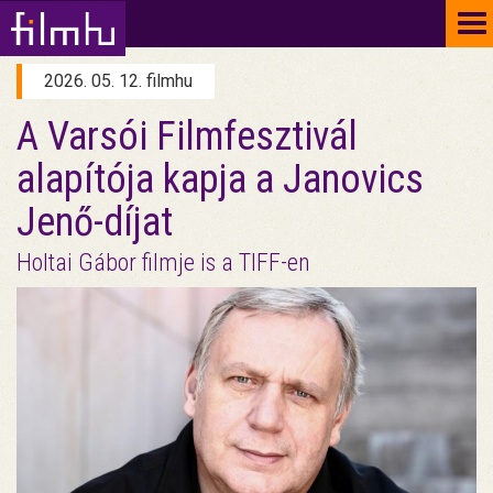
To
na
2026. 05. 12. filmhu
A Varsói Filmfesztivál
alapítója kapja a Janovics
Jenő-díjat
Holtai Gábor filmje is a TIFF-en