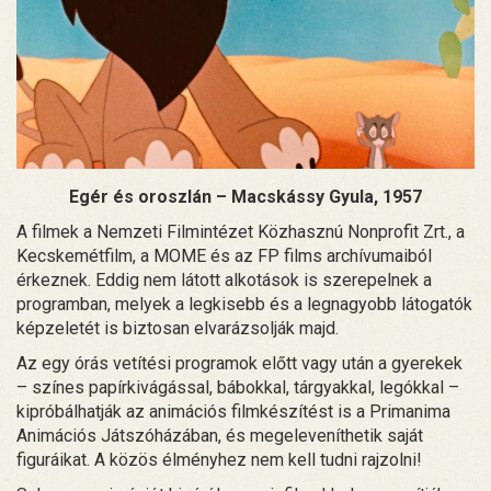
Egér és oroszlán – Macskássy Gyula, 1957
A filmek a Nemzeti Filmintézet Közhasznú Nonprofit Zrt., a
Kecskemétfilm, a MOME és az FP films archívumaiból
érkeznek. Eddig nem látott alkotások is szerepelnek a
programban, melyek a legkisebb és a legnagyobb látogatók
képzeletét is biztosan elvarázsolják majd.
Az egy órás vetítési programok előtt vagy után a gyerekek
– színes papírkivágással, bábokkal, tárgyakkal, legókkal –
kipróbálhatják az animációs filmkészítést is a Primanima
Animációs Játszóházában, és megeleveníthetik saját
figuráikat. A közös élményhez nem kell tudni rajzolni!