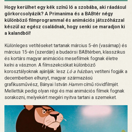
Hogy kerülhet egy kék színű ló a szobába, aki ráadásul
görkorcsolyázik? A Primanima és a BABtér négy
különböző filmprogrammal és animációs játszóházzal
készül az egész családnak, hogy senki se maradjon ki
a kalandból!
Különleges vetítéseket tartanak március 5-én (vasárnap) és
március 15-én (szerdán) a budaörsi BABtérben, klasszikus
és kortárs magyar animációs mesefilmek fognak életre
kelni a vásznon. A filmszekciókat különböző
korosztályoknak ajánlják: lesz
Ló a házban
, vetíteni fogják a
decemberben elhunyt, magyar származású
grafikusművész, Bányai István
Hamm
című rövidfilmjét.
Mellettük pedig olyan régi és mai animációs filmek fognak
sorakozni, melyekért megéri nyitva tartani a szemeket.