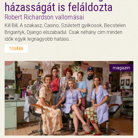
házasságát is feláldozta
Robert Richardson vallomásai
Kill Bill, A szakasz, Casino, Született gyilkosok, Becstelen
Brigantyk, Django elszabadul. Csak néhány cím minden
idők egyik legnagyobb hatású…
TOVÁBB
magazin