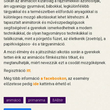
Sokan az animációt kizárólag a rajzfilmekkel azonosítják,
ám ugyanúgy gyurmával, bábokkal, legkülönfélébb
tárgyakkal és a természetben előforduló anyagokkal is
különleges mozgó alkotásokat lehet létrehozni. A
tapasztalt animátorok és művészpedagógusok
segítségével a gyerekek ismerkedhetnek a modern
technikákkal, de olyan hagyományos technikákkal is
találkoznak, mint a pörgetős füzet, az életkerék (zoetróp), a
papírkivágásos- és a tárgyanimáció.
A mozi élmény és a játszóházi alkotás során a gyerekek
tetten érik az animációs filmkészítés titkait, és
megtanulhatják, miért nevezzük ezt a csodát mozgóképnek.
Regisztráció
itt
.
Még több információ
a facebookon
, az esemény
előzetese pedig
ide
kattintva érhető el.
animáció
primanima
BABtér