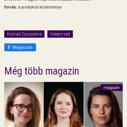
forrás:
a produkció közleménye
Konrád Zsuzsanna
Valami vad
Megosztás
Még több magazin
magazin