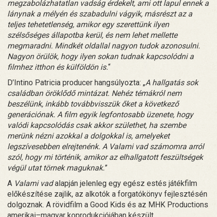
megzabolázhatatlan vadság érdekelt, ami ott lapul ennek a
lánynak a mélyén és szabadulni vágyik, másrészt az a
teljes tehetetlenség, amikor egy szerettünk ilyen
szélsőséges állapotba kerül, és nem lehet mellette
megmaradni. Mindkét oldallal nagyon tudok azonosulni.
Nagyon örülök, hogy ilyen sokan tudnak kapcsolódni a
filmhez itthon és külföldön is.
“
D’Intino Patricia producer hangsúlyozta: „
A hallgatás sok
családban öröklődő mintázat. Nehéz témákról nem
beszélünk, inkább továbbvisszük őket a következő
generációnak. A film egyik legfontosabb üzenete, hogy
valódi kapcsolódás csak akkor születhet, ha szembe
merünk nézni azokkal a dolgokkal is, amelyeket
legszívesebben elrejtenénk. A Valami vad számomra arról
szól, hogy mi történik, amikor az elhallgatott feszültségek
végül utat törnek maguknak.
”
A
Valami vad
alapján jelenleg egy egész estés játékfilm
előkészítése zajlik, az alkotók a forgatókönyv fejlesztésén
dolgoznak. A rövidfilm a Good Kids és az MHK Productions
amerikai–magyar koprodukciójában készült.