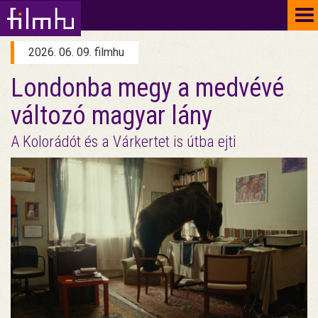
To
na
2026. 06. 09. filmhu
Londonba megy a medvévé
változó magyar lány
A Kolorádót és a Várkertet is útba ejti