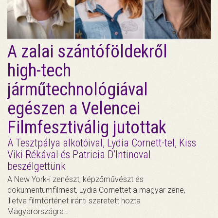
A zalai szántóföldekről
high-tech
járműtechnológiával
egészen a Velencei
Filmfesztiválig jutottak
A Tesztpálya alkotóival, Lydia Cornett-tel, Kiss
Viki Rékával és Patricia D’Intinoval
beszélgettünk
A New York-i zenészt, képzőművészt és
dokumentumfilmest, Lydia Cornettet a magyar zene,
illetve filmtörténet iránti szeretett hozta
Magyarországra…