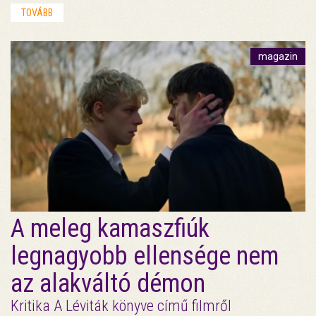
TOVÁBB
magazin
A meleg kamaszfiúk
legnagyobb ellensége nem
az alakváltó démon
Kritika A Léviták könyve című filmről