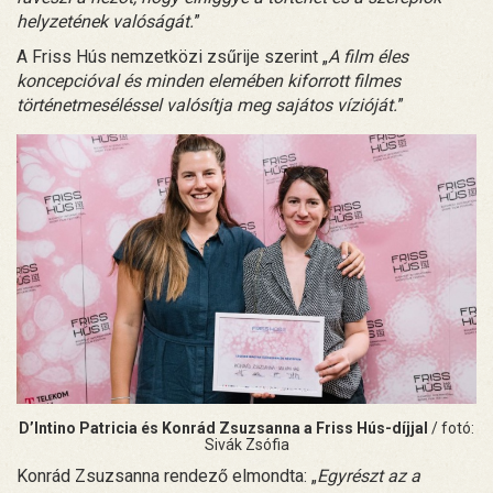
helyzetének valóságát.
”
A Friss Hús nemzetközi zsűrije szerint „
A film éles
koncepcióval és minden elemében kiforrott filmes
történetmeséléssel valósítja meg sajátos vízióját.
”
D’Intino Patricia és Konrád Zsuzsanna a Friss Hús-díjjal
/ fotó:
Sivák Zsófia
Konrád Zsuzsanna rendező elmondta: „
Egyrészt az a