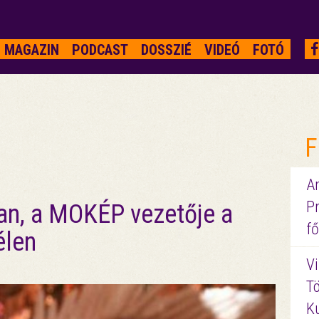
MAGAZIN
PODCAST
DOSSZIÉ
VIDEÓ
FOTÓ
F
A
P
an, a MOKÉP vezetője a
fő
élen
Vi
Tö
K