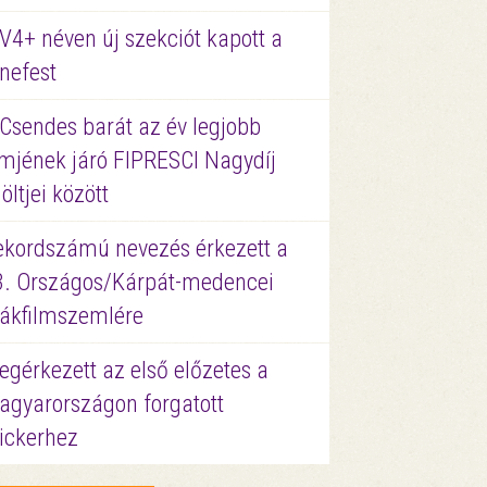
V4+ néven új szekciót kapott a
nefest
 Csendes barát az év legjobb
lmjének járó FIPRESCI Nagydíj
löltjei között
ekordszámú nevezés érkezett a
3. Országos/Kárpát-medencei
iákfilmszemlére
gérkezett az első előzetes a
agyarországon forgatott
ickerhez