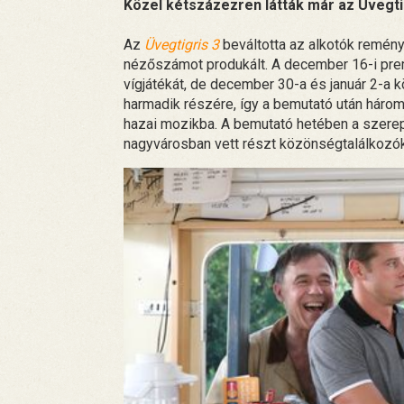
Közel kétszázezren látták már az Üvegti
Az
Üvegtigris 3
beváltotta az alkotók remény
nézőszámot produkált. A december 16-i prem
vígjátékát, de december 30-a és január 2-a kö
harmadik részére, így a bemutató után három 
hazai mozikba. A bemutató hetében a szere
nagyvárosban vett részt közönségtalálkozó