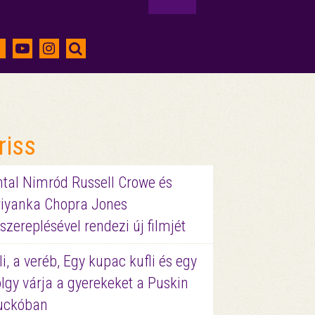
riss
ntal Nimród Russell Crowe és
riyanka Chopra Jones
szereplésével rendezi új filmjét
li, a veréb, Egy kupac kufli és egy
lgy várja a gyerekeket a Puskin
uckóban