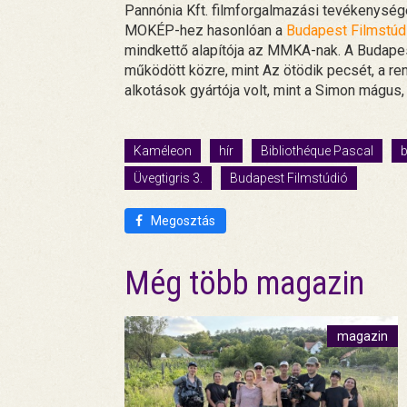
Pannónia Kft. filmforgalmazási tevékenységét
MOKÉP-hez hasonlóan a
Budapest Filmstúd
mindkettő alapítója az MMKA-nak. A Budapes
működött közre, mint Az ötödik pecsét, a r
alkotások gyártója volt, mint a Simon mágus
Kaméleon
hír
Bibliothéque Pascal
b
Üvegtigris 3.
Budapest Filmstúdió
Megosztás
Még több magazin
magazin