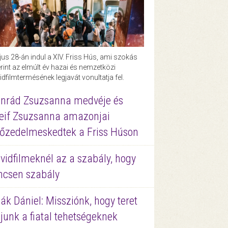
us 28-án indul a XIV. Friss Hús, ami szokás
rint az elmúlt év hazai és nemzetközi
idfilmtermésének legjavát vonultatja fel.
nrád Zsuzsanna medvéje és
eif Zsuzsanna amazonjai
őzedelmeskedtek a Friss Húson
vidfilmeknél az a szabály, hogy
ncsen szabály
ák Dániel: Missziónk, hogy teret
junk a fiatal tehetségeknek