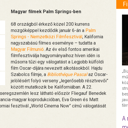
F
Magyar filmek Palm Springs-ben
68 országból érkező közel 200 kurrens
mozgóképpel kezdődik január 6-án a
Palm
Springs - Nemzetközi Filmfesztivál
, Kalifornia
nagyszabású filmes eseménye – tudatta a
Magyar Filmunió
. Az év első fontos amerikai
filmfesztiválja hagyományaihoz híven idén is
műsorra tűzi egy válogatást a Legjobb külföldi
film Oscar-díjára nevezett alkotásokból. Hajdu
„Bi
Szabolcs filmje, a
Bibliothéque Pascal
az Oscar-
műk
jelölésért folyó verseny „legerősebb résztvevői”
köz
között mutatkozik be Kaliforniában. A 22.
str
seregszemlén lesz látható először Fliegauf Benedek
bes
rancia-magyar koprodukcióban, Eva Green és Matt
ja
forniai fesztivál „World Cinema Now” című válogatását
fil
A 
me