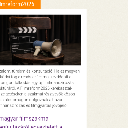
ilmreform2026
zalom, türelem és konzultáció. Ha ez megvan,
ödni fog a rendszer” – megkezdődött a
ös gondolkodás egy új filmfinanszírozási
uktúráról. A Filmreform2026 kerekasztal-
zélgetéseken a szakmai résztvevők közös
vaslatcsomagon dolgoznak a hazai
mfinanszírozás és filmgyártás jövőjéről.
magyar filmszakma
gújulásáról egyeztetett a