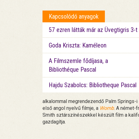
Kapcsolódó anyagok
57 ezren látták már az Üvegtigris 3-t
Goda Kriszta: Kaméleon
A Filmszemle fődíjasa, a
Bibliothéque Pascal
Hajdu Szabolcs: Bibliotheque Pascal
alkalommal megrendezendő Palm Springs-i 
első angol nyelvű filmje, a
Womb
. A német-f
Smith sztárszínészekkel készült film a kali
gazdagítja.