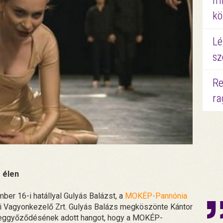
mi
kö
Lé
sz
Re
ra
 élen
ber 16-i hatállyal Gulyás Balázst, a
MOKÉP-Pannónia
i Vagyonkezelő Zrt. Gulyás Balázs megköszönte Kántor
 meggyőződésének adott hangot, hogy a MOKÉP-