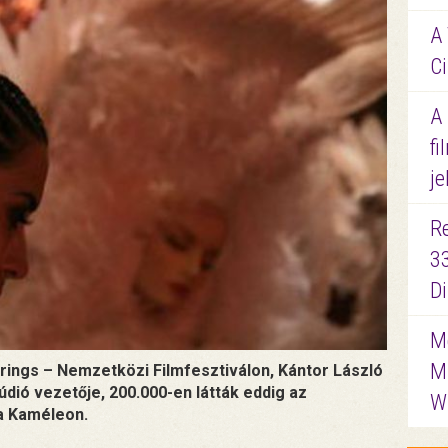
A 
Ci
A
fi
je
R
3
D
Me
M
rings – Nemzetközi Filmfesztiválon, Kántor László
údió vezetője, 200.000-en látták eddig az
W
 a Kaméleon.