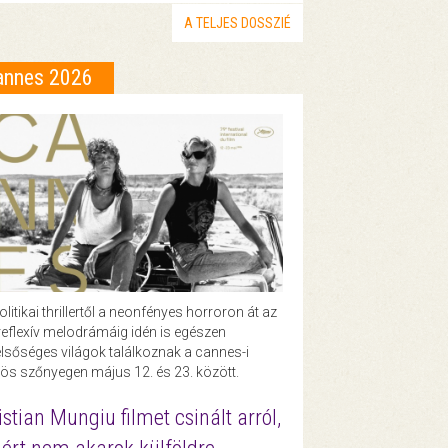
A TELJES DOSSZIÉ
annes 2026
olitikai thrillertől a neonfényes horroron át az
eflexív melodrámáig idén is egészen
lsőséges világok találkoznak a cannes-i
ös szőnyegen május 12. és 23. között.
istian Mungiu filmet csinált arról,