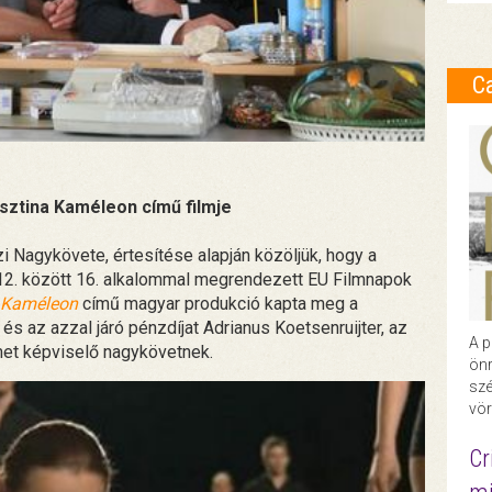
C
sztina Kaméleon című filmje
 Nagykövete, értesítése alapján közöljük, hogy a
2. között 16. alkalommal megrendezett EU Filmnapok
Kaméleon
című magyar produkció kapta meg a
és az azzal járó pénzdíjat Adrianus Koetsenruijter, az
A p
lmet képviselő nagykövetnek.
önr
szé
vör
Cr