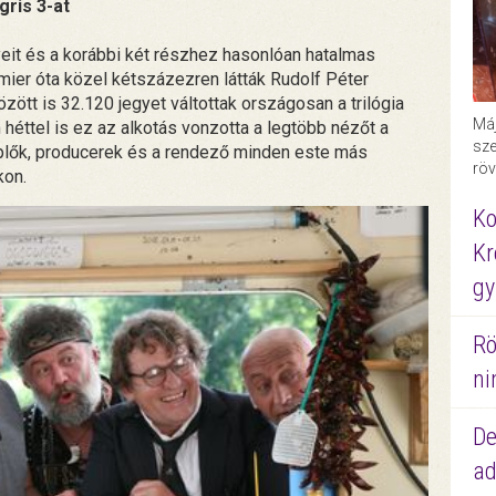
gris 3-at
eit és a korábbi két részhez hasonlóan hatalmas
ier óta közel kétszázezren látták Rudolf Péter
zött is 32.120 jegyet váltottak országosan a trilógia
Máj
héttel is ez az alkotás vonzotta a legtöbb nézőt a
sze
plők, producerek és a rendező minden este más
röv
kon.
Ko
Kr
gy
Rö
ni
De
ad