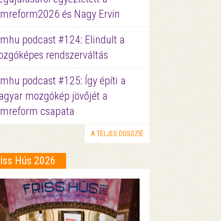
lmreform2026 és Nagy Ervin
lmhu podcast #124: Elindult a
zgóképes rendszerváltás
lmhu podcast #125: Így építi a
gyar mozgókép jövőjét a
lmreform csapata
A TELJES DOSSZIÉ
riss Hús 2026