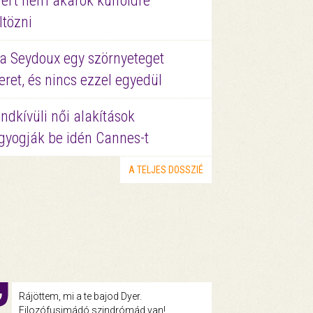
ért nem akarok külföldre
ltözni
a Seydoux egy szörnyeteget
eret, és nincs ezzel egyedül
ndkívüli női alakítások
gyogják be idén Cannes-t
A TELJES DOSSZIÉ
Rájöttem, mi a te bajod Dyer.
Filozófusimádó szindrómád van!