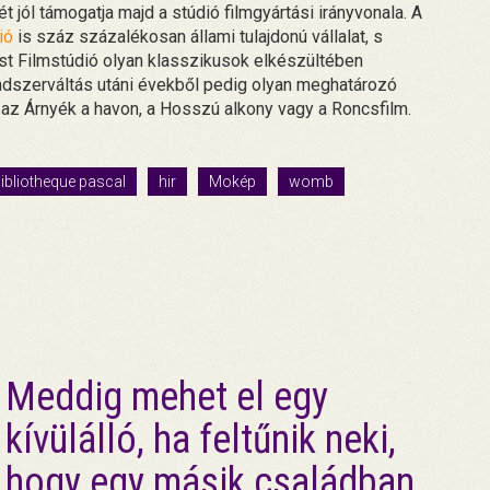
 jól támogatja majd a stúdió filmgyártási irányvonala. A
ió
is száz százalékosan állami tulajdonú vállalat, s
t Filmstúdió olyan klasszikusok elkészültében
endszerváltás utáni évekből pedig olyan meghatározó
, az Árnyék a havon, a Hosszú alkony vagy a Roncsfilm.
ibliotheque pascal
hir
Mokép
womb
Meddig mehet el egy
kívülálló, ha feltűnik neki,
hogy egy másik családban