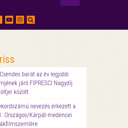
riss
 Csendes barát az év legjobb
lmjének járó FIPRESCI Nagydíj
löltjei között
ekordszámú nevezés érkezett a
3. Országos/Kárpát-medencei
iákfilmszemlére