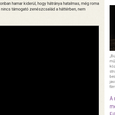
Azonban hamar kiderül, hogy hátránya hatalmas, még roma
t, nincs támogató zenészcsalád a háttérben, nem
„Bi
műk
köz
str
bes
ja
fil
A 
me
Fi