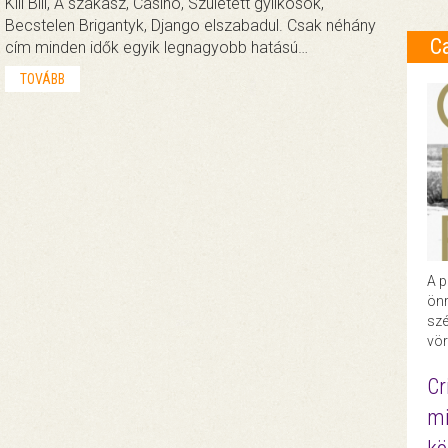
Kill Bill, A szakasz, Casino, Született gyilkosok,
Becstelen Brigantyk, Django elszabadul. Csak néhány
C
cím minden idők egyik legnagyobb hatású…
TOVÁBB
A p
önr
szé
vör
Cr
mi