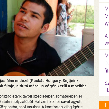
Me
M
W
A 
ve
M
E
f
jas filmrendező (Puskás Hungary, Sejtjeink,
S
bb filmje, a tititá március végén kerül a mozikba.
Ha
ország egyik távoli szegletében, romatelepen él.
tástalan helyzetéből. Hatvan fiatal társával együtt
F
özpontba, ahol tanulhat. A komfortos világ ígérte