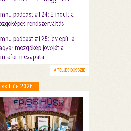
lmhu podcast #124: Elindult a
zgóképes rendszerváltás
lmhu podcast #125: Így építi a
gyar mozgókép jövőjét a
lmreform csapata
A TELJES DOSSZIÉ
riss Hús 2026