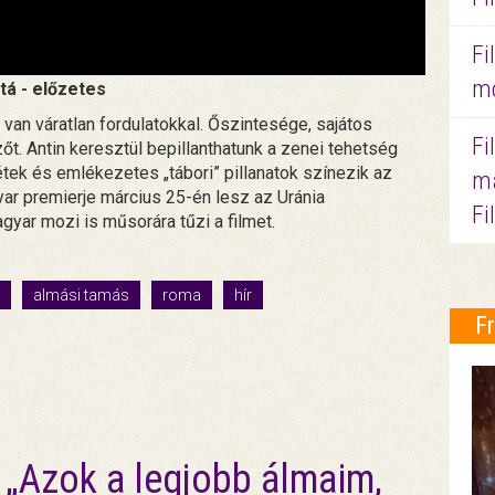
Fi
mo
titá - előzetes
 van váratlan fordulatokkal. Őszintesége, sajátos
Fi
zőt. Antin keresztül bepillanthatunk a zenei tehetség
tek és emlékezetes „tábori” pillanatok színezik az
ma
r premierje március 25-én lesz az Uránia
Fi
yar mozi is műsorára tűzi a filmet.
almási tamás
roma
hír
F
„Azok a legjobb álmaim,