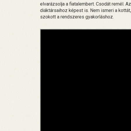
elvarázsolja a fiatalembert. Csodát remél. 
diáktársaihoz képest is. Nem ismeri a kottá
szokott a rendszeres gyakorláshoz.