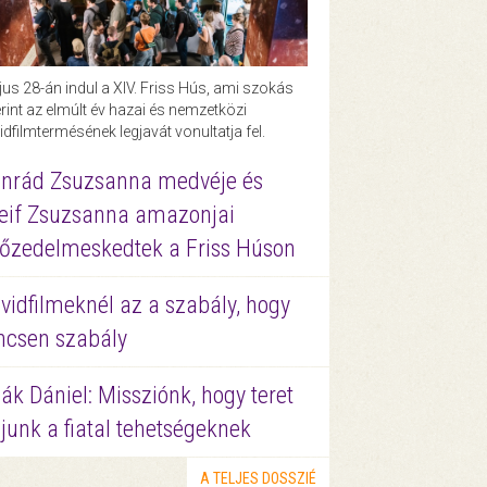
us 28-án indul a XIV. Friss Hús, ami szokás
rint az elmúlt év hazai és nemzetközi
idfilmtermésének legjavát vonultatja fel.
nrád Zsuzsanna medvéje és
eif Zsuzsanna amazonjai
őzedelmeskedtek a Friss Húson
vidfilmeknél az a szabály, hogy
ncsen szabály
ák Dániel: Missziónk, hogy teret
junk a fiatal tehetségeknek
A TELJES DOSSZIÉ