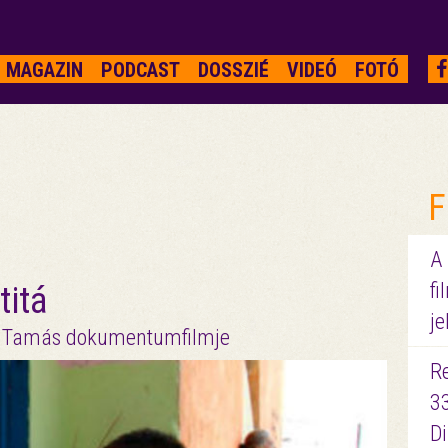
MAGAZIN
PODCAST
DOSSZIÉ
VIDEÓ
FOTÓ
F
A
fi
titá
je
si Tamás dokumentumfilmje
R
3
D