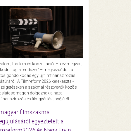
zalom, türelem és konzultáció. Ha ez megvan,
ödni fog a rendszer” – megkezdődött a
ös gondolkodás egy új filmfinanszírozási
uktúráról. A Filmreform2026 kerekasztal-
zélgetéseken a szakmai résztvevők közös
vaslatcsomagon dolgoznak a hazai
mfinanszírozás és filmgyártás jövőjéről.
magyar filmszakma
gújulásáról egyeztetett a
lmreform2026 és Nagy Ervin