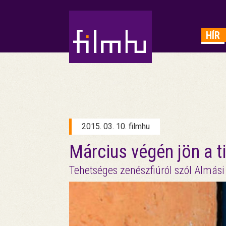
HIRDETÉS
HÍR
2015. 03. 10. filmhu
Március végén jön a ti
Tehetséges zenészfiúról szól Almá