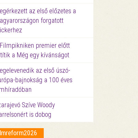
gérkezett az első előzetes a
agyarországon forgatott
ickerhez
Filmpikniken premier előtt
títik a Még egy kívánságot
egelevenedik az első úszó-
urópa-bajnokság a 100 éves
ilmhíradóban
zarajevó Szíve Woody
rrelsonért is dobog
ilmreform2026