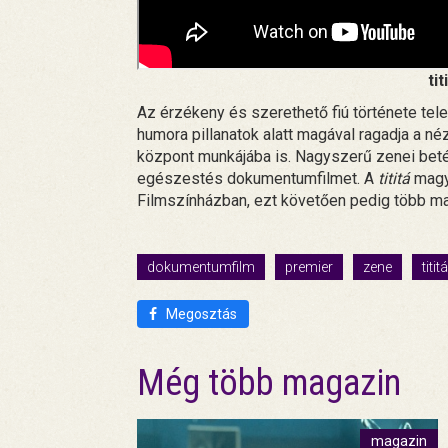
ti
Az érzékeny és szerethető fiú története tele
humora pillanatok alatt magával ragadja a né
központ munkájába is. Nagyszerű zenei beté
egészestés dokumentumfilmet. A
tititá
magya
Filmszínházban, ezt követően pedig több mag
dokumentumfilm
premier
zene
tititá
Megosztás
Még több magazin
magazin