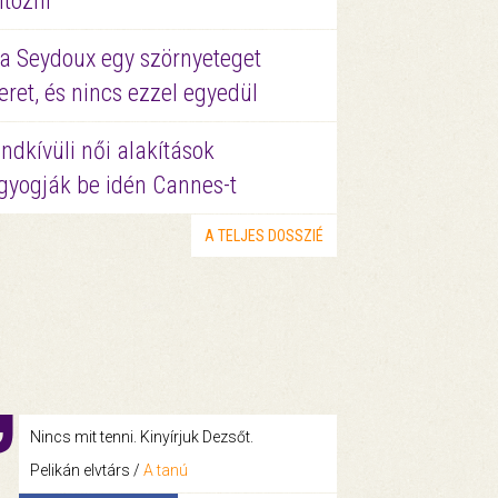
ltözni
a Seydoux egy szörnyeteget
eret, és nincs ezzel egyedül
ndkívüli női alakítások
gyogják be idén Cannes-t
A TELJES DOSSZIÉ
Nincs mit tenni. Kinyírjuk Dezsőt.
Pelikán elvtárs /
A tanú