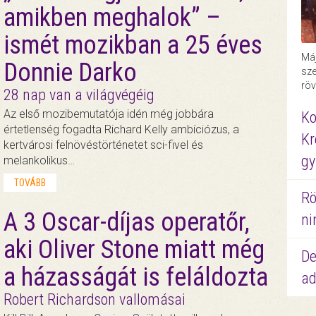
amikben meghalok” –
ismét mozikban a 25 éves
Máj
Donnie Darko
sze
röv
28 nap van a világvégéig
Az első mozibemutatója idén még jobbára
Ko
értetlenség fogadta Richard Kelly ambíciózus, a
Kr
kertvárosi felnövéstörténetet sci-fivel és
gy
melankolikus…
TOVÁBB
Rö
A 3 Oscar-díjas operatőr,
ni
aki Oliver Stone miatt még
De
a házasságát is feláldozta
ad
Robert Richardson vallomásai