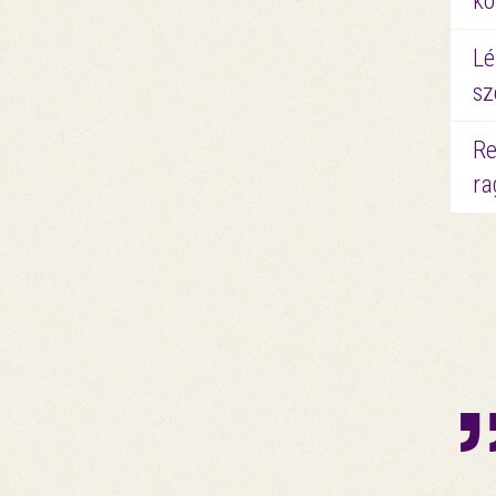
kö
Lé
sz
Re
ra