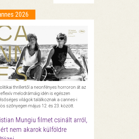
annes 2026
olitikai thrillertől a neonfényes horroron át az
eflexív melodrámáig idén is egészen
lsőséges világok találkoznak a cannes-i
ös szőnyegen május 12. és 23. között.
istian Mungiu filmet csinált arról,
ért nem akarok külföldre