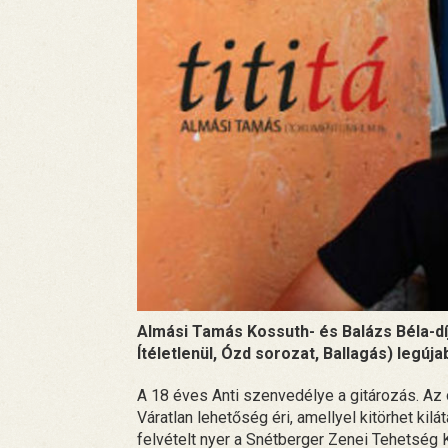
Almási Tamás Kossuth- és Balázs Béla-dí
Ítéletlenül, Ózd sorozat, Ballagás) legúja
A 18 éves Anti szenvedélye a gitározás. Az 
Váratlan lehetőség éri, amellyel kitörhet kilá
felvételt nyer a Snétberger Zenei Tehetség K