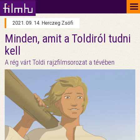
To
na
2021. 09. 14. Herczeg Zsófi
Minden, amit a Toldiról tudni
kell
A rég várt Toldi rajzfilmsorozat a tévében