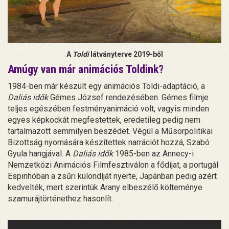
A
Toldi
látványterve 2019-ből
Amúgy van már animációs Toldink?
1984-ben már készült egy animációs Toldi-adaptáció, a
Daliás idők
Gémes József rendezésében. Gémes filmje
teljes egészében festményanimáció volt, vagyis minden
egyes képkockát megfestettek, eredetileg pedig nem
tartalmazott semmilyen beszédet. Végül a Műsorpolitikai
Bizottság nyomására készítettek narrációt hozzá, Szabó
Gyula hangjával. A
Daliás idők
1985-ben az Annecy-i
Nemzetközi Animációs Filmfesztiválon a fődíjat, a portugál
Espinhóban a zsűri különdíját nyerte, Japánban pedig azért
kedvelték, mert szerintük Arany elbeszélő költeménye
szamurájtörténethez hasonlít.