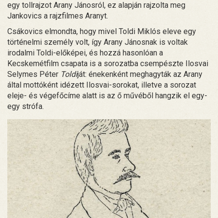
egy tollrajzot Arany Jánosról, ez alapján rajzolta meg
Jankovics a rajzfilmes Aranyt.
Csákovics elmondta, hogy mivel Toldi Miklós eleve egy
történelmi személy volt, így Arany Jánosnak is voltak
irodalmi Toldi-előképei, és hozzá hasonlóan a
Kecskemétfilm csapata is a sorozatba csempészte Ilosvai
Selymes Péter
Toldi
ját: énekenként meghagyták az Arany
által mottóként idézett Ilosvai-sorokat, illetve a sorozat
eleje- és végefőcíme alatt is az ő művéből hangzik el egy-
egy strófa.