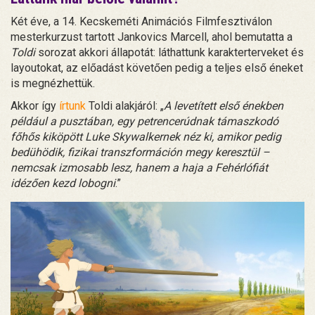
Két éve, a 14. Kecskeméti Animációs Filmfesztiválon
mesterkurzust tartott Jankovics Marcell, ahol bemutatta a
Toldi
sorozat akkori állapotát: láthattunk karakterterveket és
layoutokat, az előadást követően pedig a teljes első éneket
is megnézhettük.
Akkor így
írtunk
Toldi alakjáról: „
A levetített első énekben
például a pusztában, egy petrencerúdnak támaszkodó
főhős kiköpött Luke Skywalkernek néz ki, amikor pedig
bedühödik, fizikai transzformáción megy keresztül –
nemcsak izmosabb lesz, hanem a haja a Fehérlófiát
idézően kezd lobogni
.”