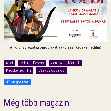
A Toldi sorozat promóplakátja (Forrás: Kecskemétfilm)
toldi
Mikulás Ferenc
Jankovics Marcell
Kecskemét Film
Csákovics Lajos
Megosztás
Még több magazin