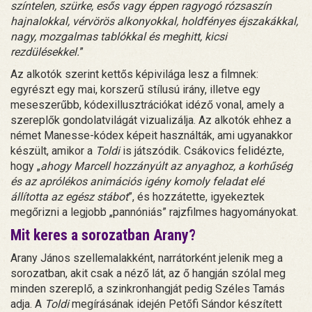
színtelen, szürke, esős vagy éppen ragyogó rózsaszín
hajnalokkal, vérvörös alkonyokkal, holdfényes éjszakákkal,
nagy, mozgalmas tablókkal és meghitt, kicsi
rezdülésekkel.
”
Az alkotók szerint kettős képivilága lesz a filmnek:
egyrészt egy mai, korszerű stílusú irány, illetve egy
meseszerűbb, kódexillusztrációkat idéző vonal, amely a
szereplők gondolatvilágát vizualizálja. Az alkotók ehhez a
német Manesse-kódex képeit használták, ami ugyanakkor
készült, amikor a
Toldi
is játszódik. Csákovics felidézte,
hogy „
ahogy Marcell hozzányúlt az anyaghoz, a korhűség
és az aprólékos animációs igény komoly feladat elé
állította az egész stábot
”, és hozzátette, igyekeztek
megőrizni a legjobb „pannóniás” rajzfilmes hagyományokat.
Mit keres a sorozatban Arany?
Arany János szellemalakként, narrátorként jelenik meg a
sorozatban, akit csak a néző lát, az ő hangján szólal meg
minden szereplő, a szinkronhangját pedig Széles Tamás
adja. A
Toldi
megírásának idején Petőfi Sándor készített