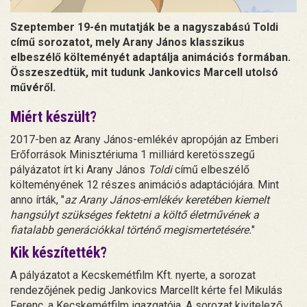
Szeptember 19-én mutatják be a nagyszabású Toldi
című sorozatot, mely Arany János klasszikus
elbeszélő költeményét adaptálja animációs formában.
Összeszedtük, mit tudunk Jankovics Marcell utolsó
művéről.
Miért készült?
2017-ben az Arany János-emlékév apropóján az Emberi
Erőforrások Minisztériuma 1 milliárd keretösszegű
pályázatot írt ki Arany János
Toldi
című elbeszélő
költeményének 12 részes animációs adaptációjára. Mint
anno írták, "
az Arany János-emlékév keretében kiemelt
hangsúlyt szükséges fektetni a költő életművének a
fiatalabb generációkkal történő megismertetésére.
"
Kik készítették?
A pályázatot a Kecskemétfilm Kft. nyerte, a sorozat
rendezőjének pedig Jankovics Marcellt kérte fel Mikulás
Ferenc, a Kecskemétfilm igazgatója. A sorozat kivitelező