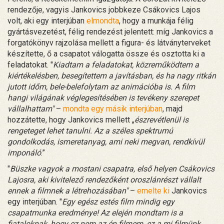
rendezője, vagyis Jankovics jobbkeze Csákovics Lajos
volt, aki egy interjúban
elmondta
, hogy a munkája félig
gyártásvezetést, félig rendezést jelentett: míg Jankovics a
forgatókönyv rajzolása mellett a figura- és látványterveket
készítette, ő a csapatot válogatta össze és osztotta ki a
feladatokat. "
Kiadtam a feladatokat, közreműködtem a
kiértékelésben, besegítettem a javításban, és ha nagy ritkán
jutott időm, bele-belefolytam az animációba is. A film
hangi világának véglegesítésében is tevékeny szerepet
vállalhattam"
–
mondta egy másik interjúban
, majd
hozzátette, hogy Jankovics mellett „
észrevétlenül is
rengeteget lehet tanulni. Az a széles spektrumú
gondolkodás, ismeretanyag, ami neki megvan, rendkívül
imponáló
.”
"
Büszke vagyok a mostani csapatra, első helyen Csákovics
Lajosra, aki kivitelező rendezőként oroszlánrészt vállalt
ennek a filmnek a létrehozásában"
–
emelte ki
Jankovics
egy interjúban. "
Egy egész estés film mindig egy
csapatmunka eredménye! Az elején mondtam is a
fiataloknak, hogy ez nem az én filmem, ez a mi filmünk.