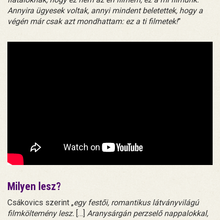
Annyira ügyesek voltak, annyi mindent beletettek, hogy a
végén már csak azt mondhattam: ez a ti filmetek!
”
Milyen lesz?
Csákovics szerint „
egy festői, romantikus látványvilágú
filmköltemény lesz.
[…]
Aranysárgán perzselő nappalokkal,