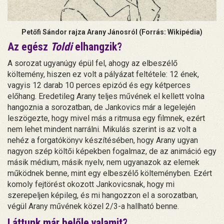
Petőfi Sándor rajza Arany Jánosról (Forrás: Wikipédia)
Az egész
Toldi
elhangzik?
A sorozat ugyanúgy épül fel, ahogy az elbeszélő
költemény, hiszen ez volt a pályázat feltétele: 12 ének,
vagyis 12 darab 10 perces epizód és egy kétperces
előhang. Eredetileg Arany teljes művének el kellett volna
hangoznia a sorozatban, de Jankovics már a legelején
leszögezte, hogy mivel más a ritmusa egy filmnek, ezért
nem lehet mindent narrálni. Mikulás szerint is az volt a
nehéz a forgatókönyv készítésében, hogy Arany ugyan
nagyon szép költői képekben fogalmaz, de az animáció egy
másik médium, másik nyelv, nem ugyanazok az elemek
működnek benne, mint egy elbeszélő költeményben. Ezért
komoly fejtörést okozott Jankovicsnak, hogy mi
szerepeljen képileg, és mi hangozzon el a sorozatban,
végül Arany művének közel 2/3-a hallható benne.
Láttunk már belőle valamit?