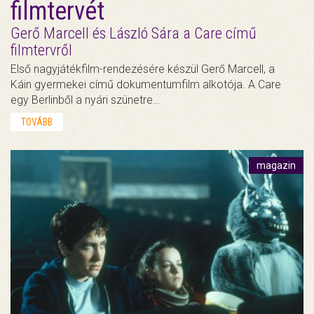
filmtervét
Gerő Marcell és László Sára a Care című
filmtervről
Első nagyjátékfilm-rendezésére készül Gerő Marcell, a
Káin gyermekei című dokumentumfilm alkotója. A Care
egy Berlinből a nyári szünetre…
TOVÁBB
magazin