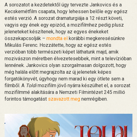
A sorozatot a kezdetektől úgy tervezte Jankovics és a
Kecskemétfilm csapata, hogy lehessen belőle egy egész
estés verzió. A sorozat dramaturgiája a 12 részt követi,
vagyis egy ének egy epizód, a mozifilmhez pedig plusz
jeleneteket készítenek, hogy az egyes énekeket
összekapcsolják –
mondta el
korábbi megkeresésünkre
Mikulás Ferenc. Hozzátette, hogy az egész estés
verzióban több természeti képet láthatunk majd, amik
mozivászon méretben élvezetesebbek, mint a televízióban
lennének. Jankovics olyan szorgalmasan dolgozott, hogy
még halála előtt megrajzolta az új jelenetek képes
forgatókönyvét, úgyhogy nem marad ki egy ötlete sem a
filmből. A
Toldi
mozifilm jövő nyárra készülhet el, a sorozat
mozifilmmé alakítására a Nemzeti Filmintézet 245 millió
forintos támogatást
szavazott meg
nemrégiben.