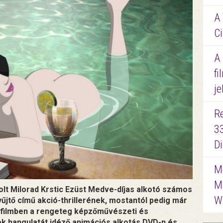
A 
Ci
A
fi
je
R
3
D
Me
M
olt Milorad Krstic Ezüst Medve-díjas alkotó számos
W
yűjtő című akció-thrillerének, mostantól pedig már
 a filmben a rengeteg képzőművészeti és
ek hangulatát idéző animációs alkotás DVD-n és