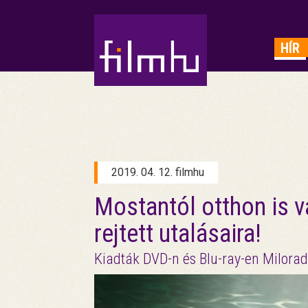
HIRDETÉS
HÍR
2019. 04. 12. filmhu
Mostantól otthon is 
rejtett utalásaira!
Kiadták DVD-n és Blu-ray-en Milorad K