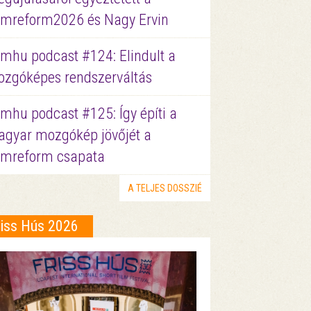
lmreform2026 és Nagy Ervin
lmhu podcast #124: Elindult a
zgóképes rendszerváltás
lmhu podcast #125: Így építi a
gyar mozgókép jövőjét a
lmreform csapata
A TELJES DOSSZIÉ
riss Hús 2026