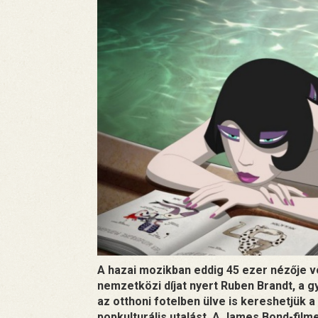
A hazai mozikban eddig 45 ezer nézője v
nemzetközi díjat nyert Ruben Brandt, a g
az otthoni fotelben ülve is kereshetjük
popkulturális utalást. A James Bond-film