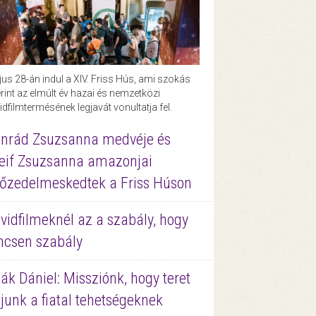
us 28-án indul a XIV. Friss Hús, ami szokás
rint az elmúlt év hazai és nemzetközi
idfilmtermésének legjavát vonultatja fel.
nrád Zsuzsanna medvéje és
eif Zsuzsanna amazonjai
őzedelmeskedtek a Friss Húson
vidfilmeknél az a szabály, hogy
ncsen szabály
ák Dániel: Missziónk, hogy teret
junk a fiatal tehetségeknek