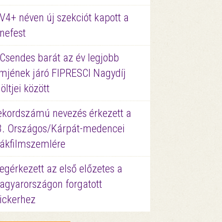
V4+ néven új szekciót kapott a
nefest
 Csendes barát az év legjobb
lmjének járó FIPRESCI Nagydíj
löltjei között
ekordszámú nevezés érkezett a
3. Országos/Kárpát-medencei
iákfilmszemlére
gérkezett az első előzetes a
agyarországon forgatott
ickerhez