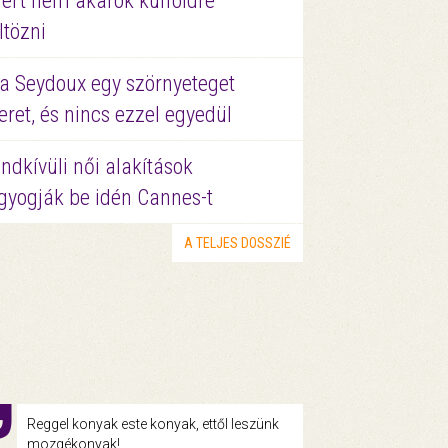
ért nem akarok külföldre
ltözni
a Seydoux egy szörnyeteget
eret, és nincs ezzel egyedül
ndkívüli női alakítások
gyogják be idén Cannes-t
A TELJES DOSSZIÉ
Reggel konyak este konyak, ettől leszünk
mozgékonyak!