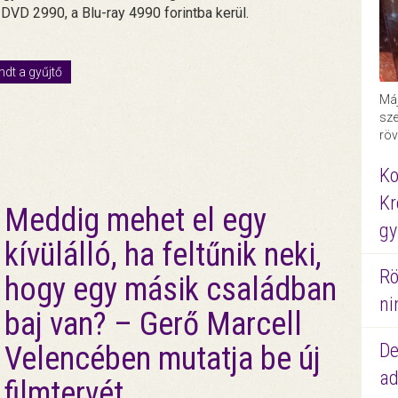
A DVD 2990, a Blu-ray 4990 forintba kerül.
dt a gyűjtő
Máj
sze
röv
Ko
Kr
Meddig mehet el egy
gy
kívülálló, ha feltűnik neki,
Rö
hogy egy másik családban
ni
baj van? – Gerő Marcell
De
Velencében mutatja be új
ad
filmtervét