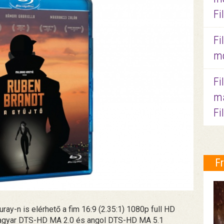
Fi
Fi
mo
Fi
ma
Fi
F
ay-n is elérhető a fim 16:9 (2.35:1) 1080p full HD
agyar DTS-HD MA 2.0 és angol DTS-HD MA 5.1