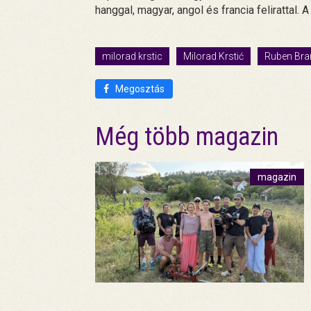
hanggal, magyar, angol és francia felirattal. 
milorad krstic
Milorad Krstić
Ruben Bran
Megosztás
Még több magazin
magazin