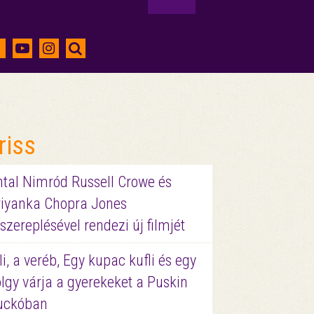
riss
ntal Nimród Russell Crowe és
riyanka Chopra Jones
szereplésével rendezi új filmjét
li, a veréb, Egy kupac kufli és egy
lgy várja a gyerekeket a Puskin
uckóban