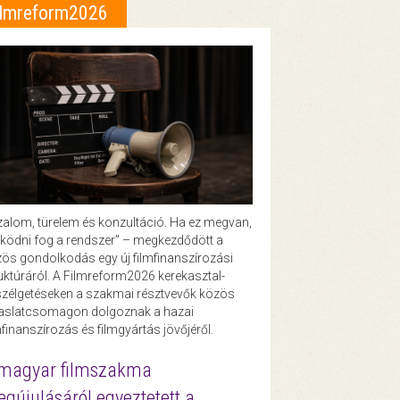
ilmreform2026
zalom, türelem és konzultáció. Ha ez megvan,
ödni fog a rendszer” – megkezdődött a
ös gondolkodás egy új filmfinanszírozási
uktúráról. A Filmreform2026 kerekasztal-
zélgetéseken a szakmai résztvevők közös
vaslatcsomagon dolgoznak a hazai
mfinanszírozás és filmgyártás jövőjéről.
magyar filmszakma
gújulásáról egyeztetett a