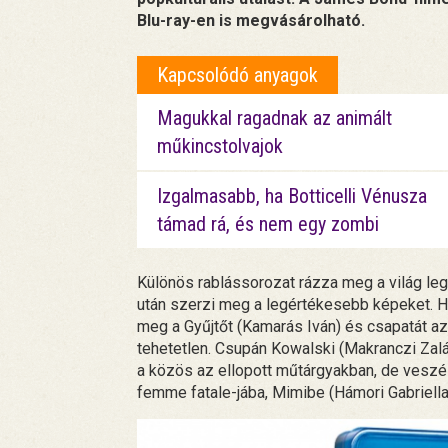
Blu-ray-en is megvásárolható.
Kapcsolódó anyagok
Magukkal ragadnak az animált
műkincstolvajok
Izgalmasabb, ha Botticelli Vénusza
támad rá, és nem egy zombi
Különös rablássorozat rázza meg a világ l
után szerzi meg a legértékesebb képeket. 
meg a Gyűjtőt (Kamarás Iván) és csapatát a
tehetetlen. Csupán Kowalski (Makranczi Zal
a közös az ellopott műtárgyakban, de veszél
femme fatale-jába, Mimibe (Hámori Gabriella