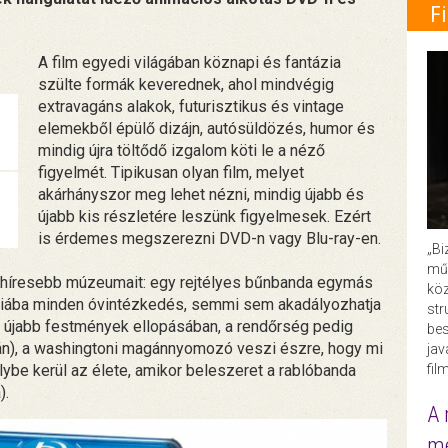
F
A film egyedi világában köznapi és fantázia
szülte formák keverednek, ahol mindvégig
extravagáns alakok, futurisztikus és vintage
elemekből épülő dizájn, autósüldözés, humor és
mindig újra töltődő izgalom köti le a néző
figyelmét. Tipikusan olyan film, melyet
akárhányszor meg lehet nézni, mindig újabb és
újabb kis részletére leszünk figyelmesek. Ezért
is érdemes megszerezni DVD-n vagy Blu-ray-en.
„Bi
műk
eghíresebb múzeumait: egy rejtélyes bűnbanda egymás
köz
Hiába minden óvintézkedés, semmi sem akadályozhatja
str
z újabb festmények ellopásában, a rendőrség pedig
bes
án), a washingtoni magánnyomozó veszi észre, hogy mi
ja
fil
ybe kerül az élete, amikor beleszeret a rablóbanda
).
A 
me