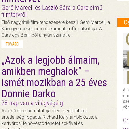
Gerő Marcell és László Sára a Care című
filmtervről
C
Első nagyjátékfilm-rendezésére készül Gerő Marcell, a
Káin gyermekei című dokumentumfilm alkotója. A
Care egy Berlinből a nyári szünetre…
TOVÁBB
„Azok a legjobb álmaim,
amikben meghalok” –
ismét mozikban a 25 éves
A p
Donnie Darko
önr
szé
28 nap van a világvégéig
vör
Az első mozibemutatója idén még jobbára
értetlenség fogadta Richard Kelly ambíciózus, a
Cr
kertvárosi felnövéstörténetet sci-fivel és