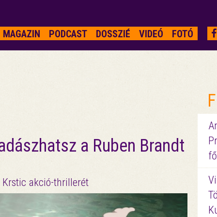
MAGAZIN
PODCAST
DOSSZIÉ
VIDEÓ
FOTÓ
F
A
P
vadászhatsz a Ruben Brandt
fő
Vi
rstic akció-thrillerét
Tö
K