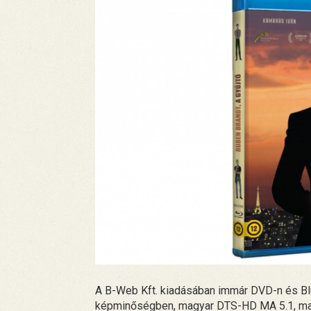
A B-Web Kft. kiadásában immár DVD-n és Blur
képminőségben, magyar DTS-HD MA 5.1, m