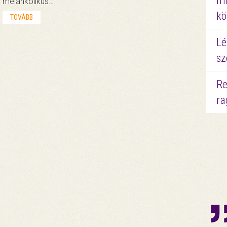
mi
melankolikus…
kö
TOVÁBB
Lé
sz
Re
ra