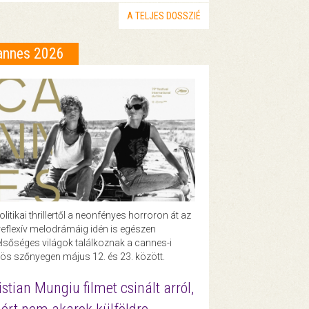
A TELJES DOSSZIÉ
annes 2026
olitikai thrillertől a neonfényes horroron át az
eflexív melodrámáig idén is egészen
lsőséges világok találkoznak a cannes-i
ös szőnyegen május 12. és 23. között.
istian Mungiu filmet csinált arról,