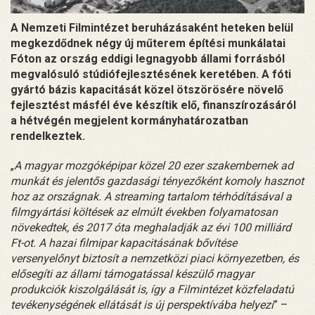
A Nemzeti Filmintézet beruházásaként heteken belül
megkezdődnek négy új műterem építési munkálatai
Fóton az ország eddigi legnagyobb állami forrásból
megvalósuló stúdiófejlesztésének keretében. A fóti
gyártó bázis kapacitását közel ötszörösére növelő
fejlesztést másfél éve készítik elő, finanszírozásáról
a hétvégén megjelent kormányhatározatban
rendelkeztek.
„
A magyar mozgóképipar közel 20 ezer szakembernek ad
munkát és jelentős gazdasági tényezőként komoly hasznot
hoz az országnak. A streaming tartalom térhódításával a
filmgyártási költések az elmúlt években folyamatosan
növekedtek, és 2017 óta meghaladják az évi 100 milliárd
Ft-ot. A hazai filmipar kapacitásának bővítése
versenyelőnyt biztosít a nemzetközi piaci környezetben, és
elősegíti az állami támogatással készülő magyar
produkciók kiszolgálását is, így a Filmintézet közfeladatú
tevékenységének ellátását is új perspektívába helyezi
” –