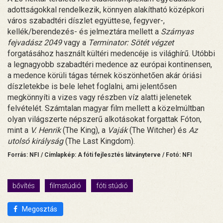
adottságokkal rendelkezik, könnyen alakítható középkori
város szabadtéri díszlet együttese, fegyver-,
kellék/berendezés- és jelmeztára mellett a
Szárnyas
fejvadász 2049
vagy a
Terminator: Sötét végzet
forgatásához használt kültéri medencéje is világhírű. Utóbbi
a legnagyobb szabadtéri medence az európai kontinensen,
a medence körüli tágas térnek köszönhetően akár óriási
díszletekbe is bele lehet foglalni, ami jelentősen
megkönnyíti a vizes vagy részben víz alatti jelenetek
felvételét. Számtalan magyar film mellett a közelmúltban
olyan világszerte népszerű alkotásokat forgattak Fóton,
mint a
V. Henrik
(The King), a
Vaják
(The Witcher) és
Az
utolsó királyság
(The Last Kingdom).
Forrás: NFI / Címlapkép: A fóti fejlesztés látványterve / Fotó: NFI
bővítés
filmstúdió
fóti stúdió
Megosztás