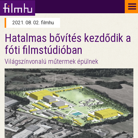
To
na
2021. 08. 02. filmhu
Hatalmas bővítés kezdődik a
fóti filmstúdióban
Világszínvonalú műtermek épülnek