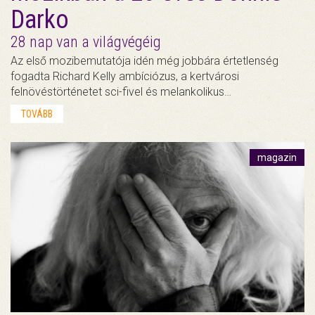
Darko
28 nap van a világvégéig
Az első mozibemutatója idén még jobbára értetlenség
fogadta Richard Kelly ambíciózus, a kertvárosi
felnövéstörténetet sci-fivel és melankolikus…
TOVÁBB
magazin