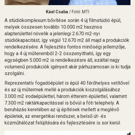
Káel Csaba
/ Fotó: MTI
A stúdiókomplexum bővítése során 4 új filmstúdió épül,
melyek összesen további 10.000 m2 hasznos
alapterülettel növelik a jelenlegi 2.670 m2-nyi
stúdiókapacitást, így végül 12.670 m2 áll majd a produkciók
rendelkezésére. A fejlesztés fontos minőségi jellemzője,
hogy a 4 új műteremből 2-2 összenyitható, így egy
egységben 5.000 m2 is rendelkezésre áll, ezáltal nagy
volumenű produkciók igényeit akár párhuzamosan is ki tudja
szolgálni.
Reprezentatív fogadóépület is épül 40 férőhelyes vetítővel
és az új műtermek mellé a produkciók kiszolgálásához
3.000 m2 irodaépülettel, három étterem épülettel, valamint
7.300 m2 raktárkapacitással is bővül a fóti telephely. A
beruházás keretében az új építések mellett a meglévő
épületek, az energetikai rendszer, a belső út- és
közműhálózat felújítására és fejlesztésére is sor kerül.