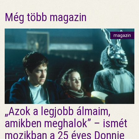
Még több magazin
magazin
„Azok a legjobb álmaim,
amikben meghalok” – ismét
mozikban a 25 éves Donnie