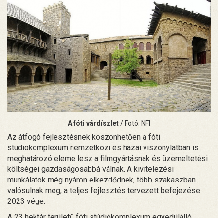
A fóti várdíszlet
/ Fotó: NFI
Az átfogó fejlesztésnek köszönhetően a fóti
stúdiókomplexum nemzetközi és hazai viszonylatban is
meghatározó eleme lesz a filmgyártásnak és üzemeltetési
költségei gazdaságosabbá válnak. A kivitelezési
munkálatok még nyáron elkezdődnek, több szakaszban
valósulnak meg, a teljes fejlesztés tervezett befejezése
2023 vége.
A 23 hektár területű fóti stúdiókomplexum egyedülálló