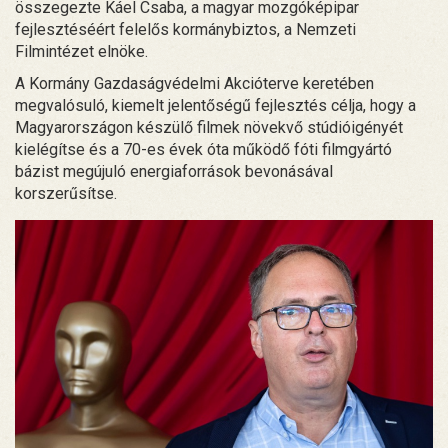
összegezte Káel Csaba, a magyar mozgóképipar
fejlesztéséért felelős kormánybiztos, a Nemzeti
Filmintézet elnöke.
A Kormány Gazdaságvédelmi Akcióterve keretében
megvalósuló, kiemelt jelentőségű fejlesztés célja, hogy a
Magyarországon készülő filmek növekvő stúdióigényét
kielégítse és a 70-es évek óta működő fóti filmgyártó
bázist megújuló energiaforrások bevonásával
korszerűsítse.