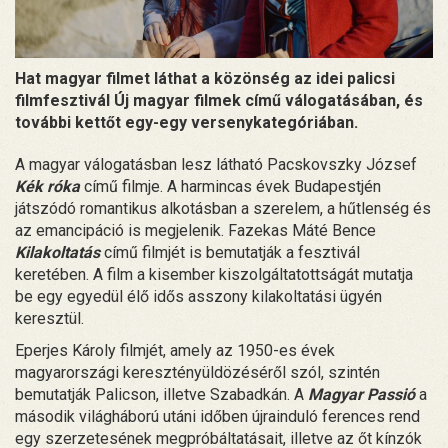
Hat magyar filmet láthat a közönség az idei palicsi
filmfesztivál Új magyar filmek című válogatásában, és
további kettőt egy-egy versenykategóriában.
A magyar válogatásban lesz látható Pacskovszky József
Kék róka
című filmje. A harmincas évek Budapestjén
játszódó romantikus alkotásban a szerelem, a hűtlenség és
az emancipáció is megjelenik. Fazekas Máté Bence
Kilakoltatás
című filmjét is bemutatják a fesztivál
keretében. A film a kisember kiszolgáltatottságát mutatja
be egy egyedül élő idős asszony kilakoltatási ügyén
keresztül.
Eperjes Károly filmjét, amely az 1950-es évek
magyarországi keresztényüldözéséről szól, szintén
bemutatják Palicson, illetve Szabadkán. A
Magyar Passió
a
második világháború utáni időben újrainduló ferences rend
egy szerzetesének megpróbáltatásait, illetve az őt kínzók