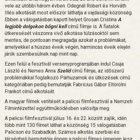
vele az utóbbi három évben. Odegnál Róbert és Horváth
Illés alkotását most először láthatja a vajdasági közönség.
Ebben a válogatásban kapott helyet Grosan Cristina
A
legjobb dolgokon bőgni kell
című filmje is. A fiatalok
útkeresését vászonra vivő alkotása túlzásoktól sem
mentes, de pontosan megragadja azokat a problémákat,
amelyekkel a húszas éveik végén, harmincas éveik elején
járók szembesülnek nap mint nap.
Ezen felül a fesztivál versenyprogramjában indul Csuja
László és Nemes Anna
Szelíd
című filmje, az időszerű
problémákkal foglalkozó Párhuzamok és ütközések című
kategóriában pedig bemutatják Fabricius Gábor Eltörölni
Frankot című alkotását.
A magyar filmek vetítését a palicsi filmfesztivál a Nemzeti
Filmintézettel együttműködésben valósítja meg.
A palicsi filmfesztivál július 16. és 22. között zajlik, idén
több mint 130 filmet láthat a közönség 15 válogatásban
Palicson és Szabadkán. Számos alkotás szerbiai és
térségbeli bemutatója éppen a palicsi filmes ünnepen lesz.