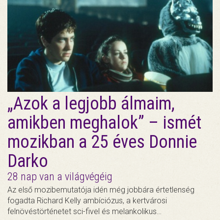
„Azok a legjobb álmaim,
amikben meghalok” – ismét
mozikban a 25 éves Donnie
Darko
28 nap van a világvégéig
Az első mozibemutatója idén még jobbára értetlenség
fogadta Richard Kelly ambíciózus, a kertvárosi
felnövéstörténetet sci-fivel és melankolikus…