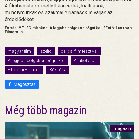
A filmbemutatók mellett koncertek, kiállítások,
műhelymunkák és szakmai előadások is várják az
érdeklődőket.
Forrás: MTI / Címlapkép: A legjobb dolgokon bőgni kell / Fotó: Laokoon
Filmgroup
magyar film
szelíd
palicsi filmfesztivál
A legjobb dolgokon bőgni kell
Kilakoltatás
Eltörölni Frankot
Kék róka
Megosztás
Még több magazin
magazin