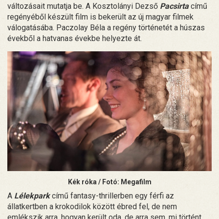
változásait mutatja be. A Kosztolányi Dezső
Pacsirta
című
regényéből készült film is bekerült az új magyar filmek
válogatásába. Paczolay Béla a regény történetét a húszas
évekből a hatvanas évekbe helyezte át.
Kék róka / Fotó: Megafilm
A
Lélekpark
című fantasy-thrillerben egy férfi az
állatkertben a krokodilok között ébred fel, de nem
emlékszik arra, hogyan került oda, de arra sem, mi történt