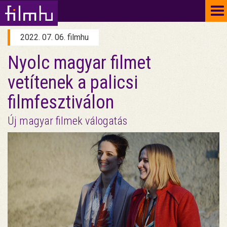
To
na
2022. 07. 06. filmhu
Nyolc magyar filmet
vetítenek a palicsi
filmfesztiválon
Új magyar filmek válogatás