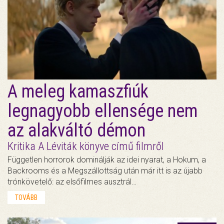
A meleg kamaszfiúk
legnagyobb ellensége nem
az alakváltó démon
Kritika A Léviták könyve című filmről
Független horrorok dominálják az idei nyarat, a Hokum, a
Backrooms és a Megszállottság után már itt is az újabb
trónkövetelő: az elsőfilmes ausztrál…
TOVÁBB