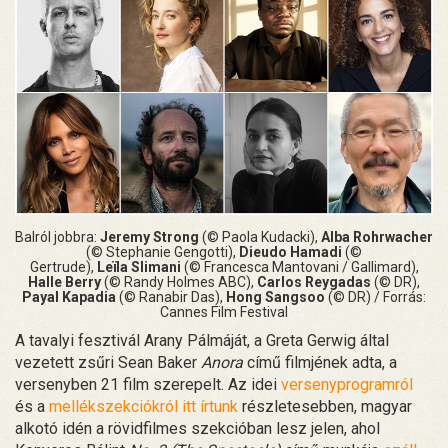
Balról jobbra:
Jeremy Strong
(© Paola Kudacki),
Alba Rohrwacher
(© Stephanie Gengotti),
Dieudo Hamadi
(©
Gertrude),
Leïla
Slimani
(© Francesca Mantovani / Gallimard),
Halle Berry
(© Randy Holmes ABC),
Carlos Reygadas
(© DR),
Payal Kapadia
(© Ranabir Das),
Hong Sangsoo
(© DR) / Forrás:
Cannes Film Festival
A tavalyi fesztivál Arany Pálmáját, a Greta Gerwig által
vezetett zsűri Sean Baker
Anora
című filmjének adta, a
versenyben 21 film szerepelt. Az idei
versenyprogramról
és a
mellékszekciókról itt írtunk
részletesebben, magyar
alkotó idén a rövidfilmes szekcióban lesz jelen, ahol