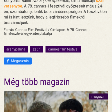
Kenyeres Bálint
No. 3 (The Spectacle)
című munkája
száll
versenybe
. A 78. cannes-i fesztivál győzteseit május 24-
én, szombaton jelentik be a záróünnepségen. A fesztiválon
mi is kint leszünk, hogy a legfrissebb filmekről
beszámoljunk.
Forrás: Cannes Film Festival / Címlapon: A 78. Cannes-i
filmfesztivál egyik idei plakátja
aranypálma
zsűri
cannes film festival
Megosztás
Még több magazin
magazin