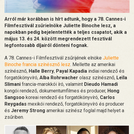
Arról már korábban is hírt adtunk, hogy a 78. Cannes-i
Filmfesztivál zsűrielnöke Juliette Binoche lesz, a
napokban pedig bejelentették a teljes csapatot, akik a
május 13. és 24. között megrendezett fesztivál
legfontosabb díjairól dönteni fognak.
A 78. Cannes-i Filmfesztivál zsűrijének elnöke
Juliette
Binoche francia színésznő lesz
. Mellette az amerikai
színésznő,
Halle Berry
,
Payal Kapadia
indiai rendező és
forgatókönyvíró,
Alba Rohrwacher
olasz színésznő,
Leïla
Slimani
francia-marokkói író, valamint
Dieudo Hamadi
kongói rendező, dokumentumfilmes és producer,
Hong
Sangsoo
koreai rendező és forgatókönyvíró,
Carlos
Reygadas
mexikói rendező, forgatókönyvíró és producer
és
Jeremy Strong
amerikai színész foglal majd helyet a
zsűriben.