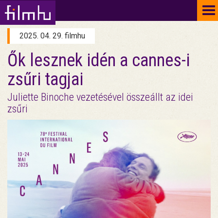
To
na
2025. 04. 29. filmhu
Ők lesznek idén a cannes-i
zsűri tagjai
Juliette Binoche vezetésével összeállt az idei
zsűri