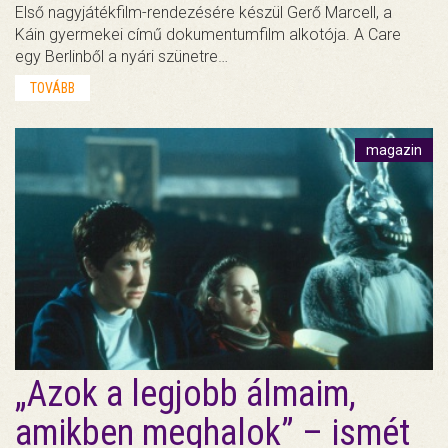
Első nagyjátékfilm-rendezésére készül Gerő Marcell, a
Káin gyermekei című dokumentumfilm alkotója. A Care
egy Berlinből a nyári szünetre…
TOVÁBB
magazin
„Azok a legjobb álmaim,
amikben meghalok” – ismét