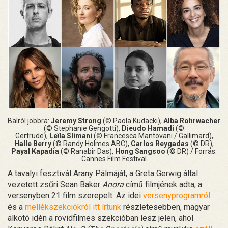
Balról jobbra:
Jeremy Strong
(© Paola Kudacki),
Alba Rohrwacher
(© Stephanie Gengotti),
Dieudo Hamadi
(©
Gertrude),
Leïla
Slimani
(© Francesca Mantovani / Gallimard),
Halle Berry
(© Randy Holmes ABC),
Carlos Reygadas
(© DR),
Payal Kapadia
(© Ranabir Das),
Hong Sangsoo
(© DR) / Forrás:
Cannes Film Festival
A tavalyi fesztivál Arany Pálmáját, a Greta Gerwig által
vezetett zsűri Sean Baker
Anora
című filmjének adta, a
versenyben 21 film szerepelt. Az idei
versenyprogramról
és a
mellékszekciókról itt írtunk
részletesebben, magyar
alkotó idén a rövidfilmes szekcióban lesz jelen, ahol