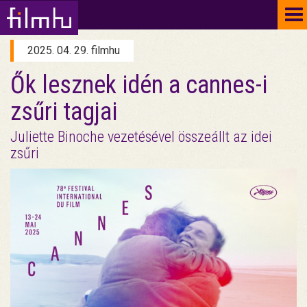
To
na
2025. 04. 29. filmhu
Ők lesznek idén a cannes-i
zsűri tagjai
Juliette Binoche vezetésével összeállt az idei
zsűri