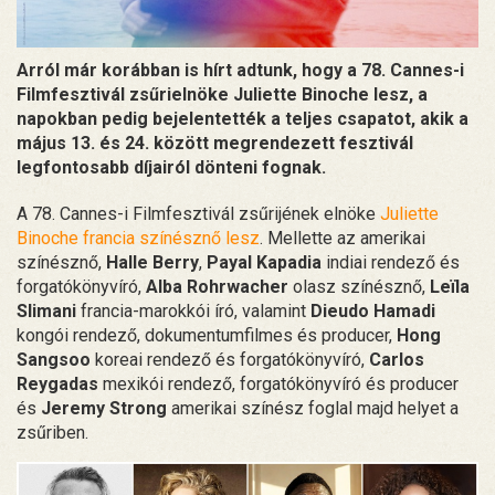
Arról már korábban is hírt adtunk, hogy a 78. Cannes-i
Filmfesztivál zsűrielnöke Juliette Binoche lesz, a
napokban pedig bejelentették a teljes csapatot, akik a
május 13. és 24. között megrendezett fesztivál
legfontosabb díjairól dönteni fognak.
A 78. Cannes-i Filmfesztivál zsűrijének elnöke
Juliette
Binoche francia színésznő lesz
. Mellette az amerikai
színésznő,
Halle Berry
,
Payal Kapadia
indiai rendező és
forgatókönyvíró,
Alba Rohrwacher
olasz színésznő,
Leïla
Slimani
francia-marokkói író, valamint
Dieudo Hamadi
kongói rendező, dokumentumfilmes és producer,
Hong
Sangsoo
koreai rendező és forgatókönyvíró,
Carlos
Reygadas
mexikói rendező, forgatókönyvíró és producer
és
Jeremy Strong
amerikai színész foglal majd helyet a
zsűriben.