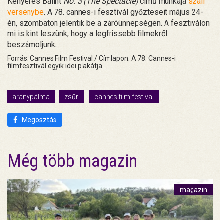
Kenyeres Bálint
No. 3 (The Spectacle)
című munkája
száll
versenybe
. A 78. cannes-i fesztivál győzteseit május 24-
én, szombaton jelentik be a záróünnepségen. A fesztiválon
mi is kint leszünk, hogy a legfrissebb filmekről
beszámoljunk.
Forrás: Cannes Film Festival / Címlapon: A 78. Cannes-i
filmfesztivál egyik idei plakátja
aranypálma
zsűri
cannes film festival
Megosztás
Még több magazin
magazin