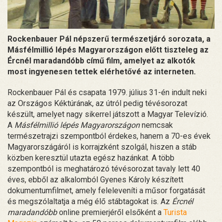
Rockenbauer Pál népszerű természetjáró sorozata, a
Másfélmillió lépés Magyarországon előtt tiszteleg az
Ércnél maradandóbb című film, amelyet az alkotók
most ingyenesen tettek elérhetővé az interneten.
Rockenbauer Pál és csapata 1979. július 31-én indult neki
az Országos Kéktúrának, az útról pedig tévésorozat
készült, amelyet nagy sikerrel játszott a Magyar Televízió.
A
Másfélmillió lépés Magyarországon
nemcsak
természetrajzi szempontból érdekes, hanem a 70-es évek
Magyarországáról is korrajzként szolgál, hiszen a stáb
közben keresztül utazta egész hazánkat. A több
szempontból is meghatározó tévésorozat tavaly lett 40
éves, ebből az alkalomból Gyenes Károly készített
dokumentumfilmet, amely feleleveníti a műsor forgatását
és megszólaltatja a még élő stábtagokat is. Az
Ércnél
maradandóbb
online premierjéről elsőként a
Turista