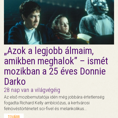
„Azok a legjobb álmaim,
amikben meghalok” – ismét
mozikban a 25 éves Donnie
Darko
28 nap van a világvégéig
Az első mozibemutatója idén még jobbára értetlenség
fogadta Richard Kelly ambíciózus, a kertvárosi
felnövéstörténetet sci-fivel és melankolikus…
TOVÁBB