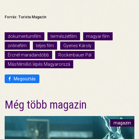
Forrás: Turista Magazin
dokumentumfilm
természetfilm
magyar film
onlinefilm
teljes film
Gyenes Károly
Ércnél maradandóbb
Rockenbauer Pál
Másfélmillió lépés Magyarorszá
Megosztás
Még több magazin
magazin