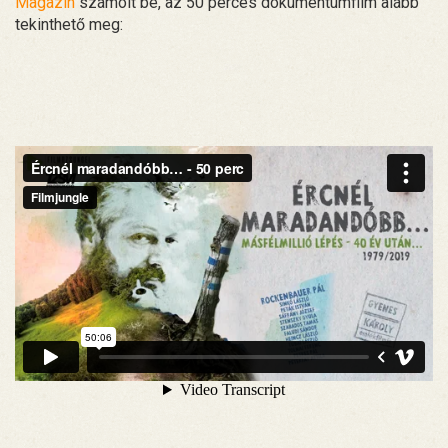
Magazin
számolt be, az 50 perces dokumentumfilm alább
tekinthető meg: