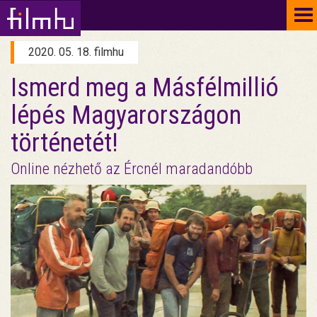
To
na
2020. 05. 18. filmhu
Ismerd meg a Másfélmillió
lépés Magyarországon
történetét!
Online nézhető az Ércnél maradandóbb