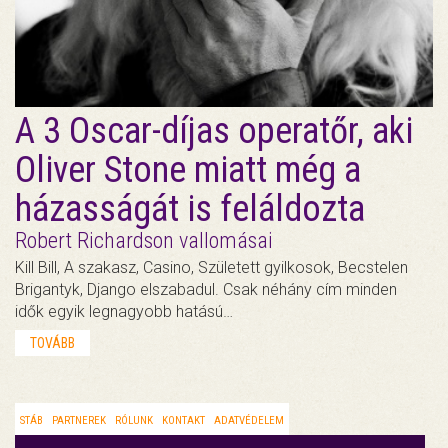
A 3 Oscar-díjas operatőr, aki
Oliver Stone miatt még a
házasságát is feláldozta
Robert Richardson vallomásai
Kill Bill, A szakasz, Casino, Született gyilkosok, Becstelen
Brigantyk, Django elszabadul. Csak néhány cím minden
idők egyik legnagyobb hatású…
TOVÁBB
STÁB
PARTNEREK
RÓLUNK
KONTAKT
ADATVÉDELEM