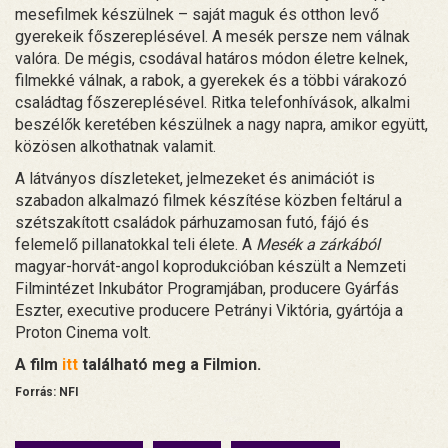
mesefilmek készülnek – saját maguk és otthon levő
gyerekeik főszereplésével. A mesék persze nem válnak
valóra. De mégis, csodával határos módon életre kelnek,
filmekké válnak, a rabok, a gyerekek és a többi várakozó
családtag főszereplésével. Ritka telefonhívások, alkalmi
beszélők keretében készülnek a nagy napra, amikor együtt,
közösen alkothatnak valamit.
A látványos díszleteket, jelmezeket és animációt is
szabadon alkalmazó filmek készítése közben feltárul a
szétszakított családok párhuzamosan futó, fájó és
felemelő pillanatokkal teli élete. A
Mesék a zárkából
magyar-horvát-angol koprodukcióban készült a Nemzeti
Filmintézet Inkubátor Programjában, producere Gyárfás
Eszter, executive producere Petrányi Viktória, gyártója a
Proton Cinema volt.
A film
itt
található meg a Filmion.
Forrás: NFI