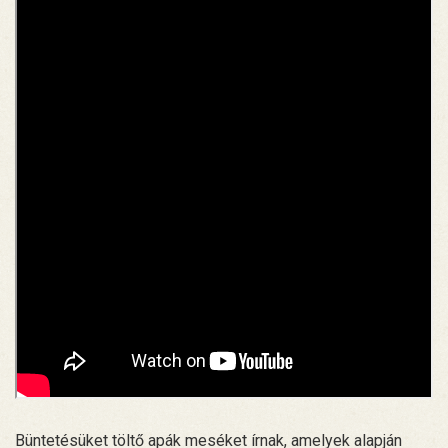
Büntetésüket töltő apák meséket írnak, amelyek alapján