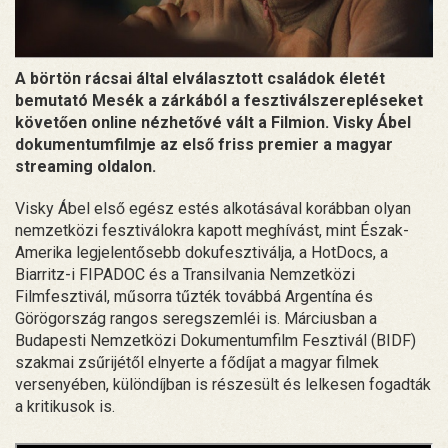
A börtön rácsai által elválasztott családok életét
bemutató Mesék a zárkából a fesztiválszerepléseket
követően online nézhetővé vált a Filmion. Visky Ábel
dokumentumfilmje az első friss premier a magyar
streaming oldalon.
Visky Ábel első egész estés alkotásával korábban olyan
nemzetközi fesztiválokra kapott meghívást, mint Észak-
Amerika legjelentősebb dokufesztiválja, a HotDocs, a
Biarritz-i FIPADOC és a Transilvania Nemzetközi
Filmfesztivál, műsorra tűzték továbbá Argentína és
Görögország rangos seregszemléi is. Márciusban a
Budapesti Nemzetközi Dokumentumfilm Fesztivál (BIDF)
szakmai zsűrijétől elnyerte a fődíjat a magyar filmek
versenyében, különdíjban is részesült és lelkesen fogadták
a kritikusok is.