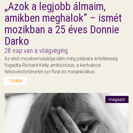
„Azok a legjobb álmaim,
amikben meghalok” – ismét
mozikban a 25 éves Donnie
Darko
28 nap van a világvégéig
Az első mozibemutatója idén még jobbára értetlenség
fogadta Richard Kelly ambíciózus, a kertvárosi
felnövéstörténetet sci-fivel és melankolikus…
TOVÁBB
magazin