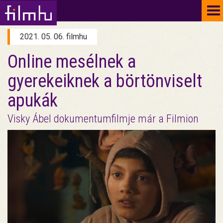
To
na
2021. 05. 06. filmhu
Online mesélnek a
gyerekeiknek a börtönviselt
apukák
Visky Ábel dokumentumfilmje már a Filmion