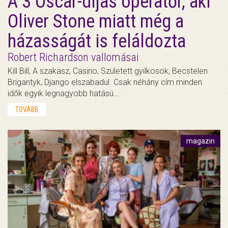
A 3 Oscar-díjas operatőr, aki
Oliver Stone miatt még a
házasságát is feláldozta
Robert Richardson vallomásai
Kill Bill, A szakasz, Casino, Született gyilkosok, Becstelen
Brigantyk, Django elszabadul. Csak néhány cím minden
idők egyik legnagyobb hatású…
TOVÁBB
magazin