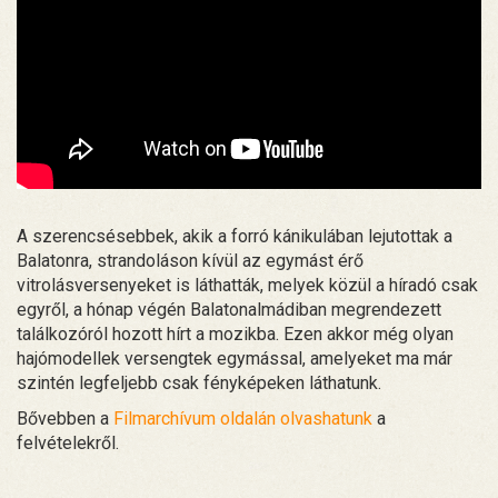
A szerencsésebbek, akik a forró kánikulában lejutottak a
Balatonra, strandoláson kívül az egymást érő
vitrolásversenyeket is láthatták, melyek közül a híradó csak
egyről, a hónap végén Balatonalmádiban megrendezett
találkozóról hozott hírt a mozikba. Ezen akkor még olyan
hajómodellek versengtek egymással, amelyeket ma már
szintén legfeljebb csak fényképeken láthatunk.
Bővebben a
Filmarchívum oldalán olvashatunk
a
felvételekről.