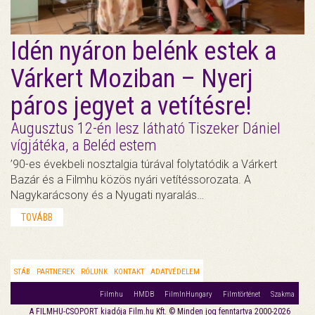
Idén nyáron belénk estek a
Várkert Moziban – Nyerj
páros jegyet a vetítésre!
Augusztus 12-én lesz látható Tiszeker Dániel
vígjátéka, a Beléd estem
’90-es évekbeli nosztalgia túrával folytatódik a Várkert
Bazár és a Filmhu közös nyári vetítéssorozata. A
Nagykarácsony és a Nyugati nyaralás…
TOVÁBB
STÁB
PARTNEREK
RÓLUNK
KONTAKT
ADATVÉDELEM
Filmhu
HMDB
FilmInHungary
Filmtörténet
Szakma
A FILMHU-CSOPORT kiadója Film.hu Kft. © Minden jog fenntartva 2000-2026