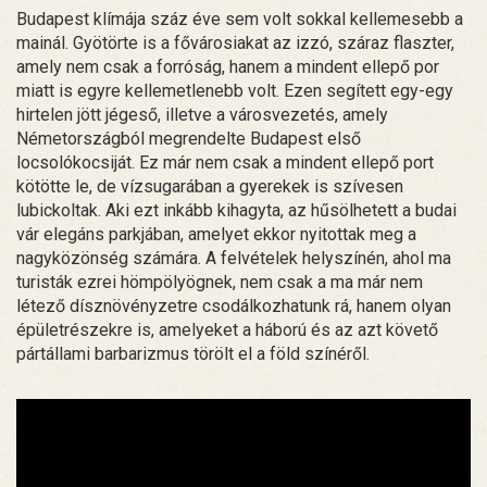
Budapest klímája száz éve sem volt sokkal kellemesebb a
mainál. Gyötörte is a fővárosiakat az izzó, száraz flaszter,
amely nem csak a forróság, hanem a mindent ellepő por
miatt is egyre kellemetlenebb volt. Ezen segített egy-egy
hirtelen jött jégeső, illetve a városvezetés, amely
Németországból megrendelte Budapest első
locsolókocsiját. Ez már nem csak a mindent ellepő port
kötötte le, de vízsugarában a gyerekek is szívesen
lubickoltak. Aki ezt inkább kihagyta, az hűsölhetett a budai
vár elegáns parkjában, amelyet ekkor nyitottak meg a
nagyközönség számára. A felvételek helyszínén, ahol ma
turisták ezrei hömpölyögnek, nem csak a ma már nem
létező dísznövényzetre csodálkozhatunk rá, hanem olyan
épületrészekre is, amelyeket a háború és az azt követő
pártállami barbarizmus törölt el a föld színéről.