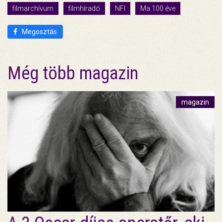
filmarchívum
filmhíradó
NFI
Ma 100 éve
Megosztás
Még több magazin
magazin