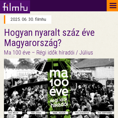
To
na
2025. 06. 30. filmhu
Hogyan nyaralt száz éve
Magyarország?
Ma 100 éve – Régi idők híradói / Július