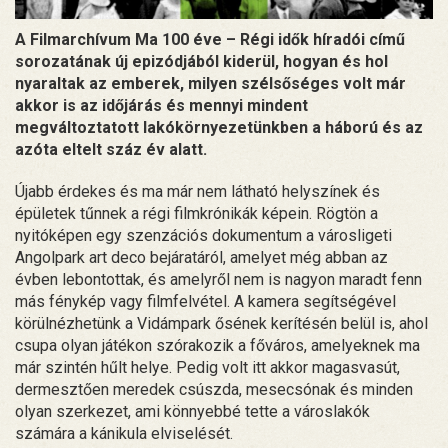
A Filmarchívum Ma 100 éve – Régi idők híradói című
sorozatának új epizódjából kiderül, hogyan és hol
nyaraltak az emberek, milyen szélsőséges volt már
akkor is az időjárás és mennyi mindent
megváltoztatott lakókörnyezetünkben a háború és az
azóta eltelt száz év alatt.
Újabb érdekes és ma már nem látható helyszínek és
épületek tűnnek a régi filmkrónikák képein. Rögtön a
nyitóképen egy szenzációs dokumentum a városligeti
Angolpark art deco bejáratáról, amelyet még abban az
évben lebontottak, és amelyről nem is nagyon maradt fenn
más fénykép vagy filmfelvétel. A kamera segítségével
körülnézhetünk a Vidámpark ősének kerítésén belül is, ahol
csupa olyan játékon szórakozik a főváros, amelyeknek ma
már szintén hűlt helye. Pedig volt itt akkor magasvasút,
dermesztően meredek csúszda, mesecsónak és minden
olyan szerkezet, ami könnyebbé tette a városlakók
számára a kánikula elviselését.