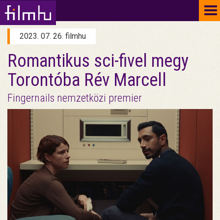
To
na
2023. 07. 26. filmhu
Romantikus sci-fivel megy
Torontóba Rév Marcell
Fingernails nemzetközi premier