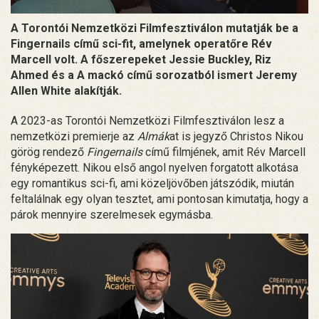
A Torontói Nemzetközi Filmfesztiválon mutatják be a
Fingernails című sci-fit, amelynek operatőre Rév
Marcell volt. A főszerepeket Jessie Buckley, Riz
Ahmed és a A mackó című sorozatból ismert Jeremy
Allen White alakítják.
A 2023-as Torontói Nemzetközi Filmfesztiválon lesz a
nemzetközi premierje az
Almák
at is jegyző Christos Nikou
görög rendező
Fingernails
című filmjének, amit Rév Marcell
fényképezett. Nikou első angol nyelven forgatott alkotása
egy romantikus sci-fi, ami közeljövőben játszódik, miután
feltalálnak egy olyan tesztet, ami pontosan kimutatja, hogy a
párok mennyire szerelmesek egymásba.