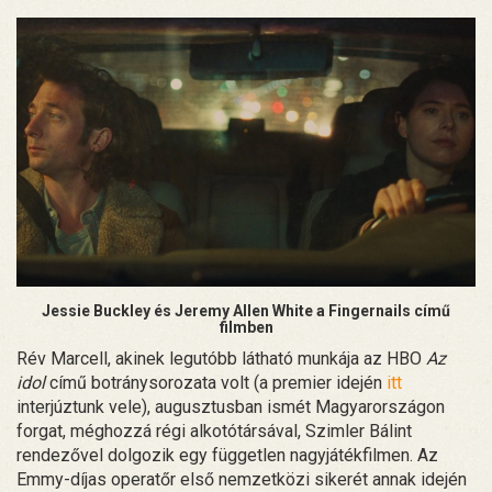
Jessie Buckley és Jeremy Allen White a Fingernails című
filmben
Rév Marcell, akinek legutóbb látható munkája az HBO
Az
idol
című botránysorozata volt (a premier idején
itt
interjúztunk vele), augusztusban ismét Magyarországon
forgat, méghozzá régi alkotótársával, Szimler Bálint
rendezővel dolgozik egy független nagyjátékfilmen. Az
Emmy-díjas operatőr első nemzetközi sikerét annak idején