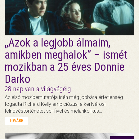
„Azok a legjobb álmaim,
amikben meghalok” – ismét
mozikban a 25 éves Donnie
Darko
28 nap van a világvégéig
Az első mozibemutatója idén még jobbára értetlenség
fogadta Richard Kelly ambíciózus, a kertvárosi
felnövéstörténetet sci-fivel és melankolikus…
TOVÁBB