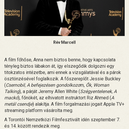
Rév Marcell
A film főhőse, Anna nem biztos benne, hogy kapcsolata
tényleg biztos lábakon át, így elszegődik dolgozni egy
titokzatos intézetbe, ami ennek a vizsgálatával és a párok
ösztönzésével foglalkozik. A főszereplőt Jessie Buckley
(
Csernobil, A befejezésen gondolkozo
m,
Ők, Woman
Talking
), a párját Jeremy Allen White (
Szégyentelenek, A
mackó
), főnökét, az elhivatott instruktort Riz Ahmed (
A
metál csendje
) alakítja. A film forgalmazási jogait Apple TV+
streaming platform vásárolta meg.
A Torontói Nemzetközi Filmfesztivált idén szeptember 7.
és 14. között rendezik meg.