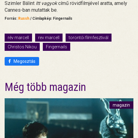
Szimler Bálint
Itt vagyok
című rövidfilmjével aratta, amely
Cannes-ban mutattak be.
Forrás:
Russh
/ Címlapkép: Fingernails
rév marcell
rev marcell
torontói filmfesztivál
Christos Nikou
Fingernails
Megosztás
Még több magazin
magazin