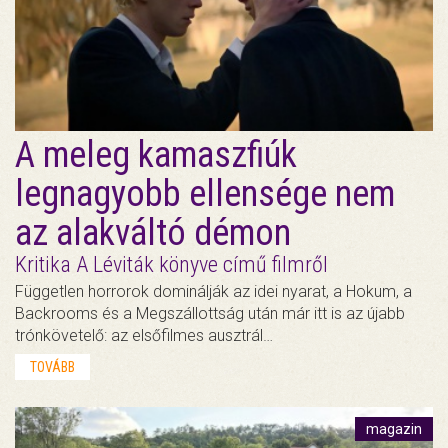
A meleg kamaszfiúk
legnagyobb ellensége nem
az alakváltó démon
Kritika A Léviták könyve című filmről
Független horrorok dominálják az idei nyarat, a Hokum, a
Backrooms és a Megszállottság után már itt is az újabb
trónkövetelő: az elsőfilmes ausztrál…
TOVÁBB
magazin