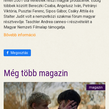
révén 2001 óta vehetnek részt magyar producerek. Eddig
többek között Bereczki Csaba, Angelusz Iván, Petrányi
Viktória, Pusztai Ferenc, Sipos Gábor, Csáky Attila és
Stalter Judit volt a nemzetközi szakmai fórum magyar
résztvevője. Taschler Andrea cannes-i részvételét a
Magyar Nemzeti Filmalap támogatja.
Bővebb információ
Megosztás
Még több magazin
magazin