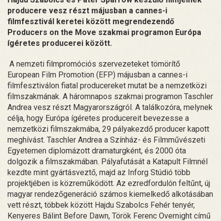
producere vesz részt májusban a cannes-i
filmfesztivál keretei között megrendezendő
Producers on the Move szakmai programon Európa
ígéretes producerei között.
A nemzeti filmpromóciós szervezeteket tömörítő
European Film Promotion (EFP) májusban a cannes-i
filmfesztiválon fiatal producereket mutat be a nemzetközi
filmszakmának. A háromnapos szakmai programon Taschler
Andrea vesz részt Magyarországról. A találkozóra, melynek
célja, hogy Európa ígéretes producereit bevezesse a
nemzetközi filmszakmába, 29 pályakezdő producer kapott
meghívást. Taschler Andrea a Színház- és Filmművészeti
Egyetemen diplomázott dramaturgként, és 2000 óta
dolgozik a filmszakmában. Pályafutását a Katapult Filmnél
kezdte mint gyártásveztő, majd az Inforg Stúdió több
projektjében is közreműködött. Az ezredfordulón feltűnt, új
magyar rendezőgeneráció számos kiemelkedő alkotásában
vett részt, többek között Hajdu Szabolcs Fehér tenyér,
Kenyeres Bálint Before Dawn, Török Ferenc Overnight című