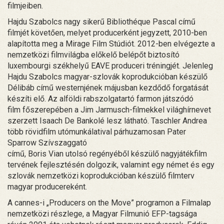
filmjeiben.
Hajdu Szabolcs nagy sikerű Bibliothéque Pascal című
filmjét követően, melyet producerként jegyzett, 2010-ben
alapította meg a Mirage Film Stúdiót. 2012-ben elvégezte a
nemzetközi filmvilágba előkelő belépőt biztosító
luxembourgi székhelyű EAVE produceri tréningjét. Jelenleg
Hajdu Szabolcs magyar-szlovák koprodukcióban készülő
Délibáb című westernjének májusban kezdődő forgatását
készíti elő. Az alföldi rabszolgatartó farmon játszódó
film főszerepében a Jim Jarmusch-filmekkel világhírnevet
szerzett Isaach De Bankolé lesz látható. Taschler Andrea
több rövidfilm utómunkálatival párhuzamosan Pater
Sparrow Szívszaggató
című, Boris Vian utolsó regényéből készülő nagyjátékfilm
tervének fejlesztésén dolgozik, valamint egy német és egy
szlovák nemzetközi koprodukcióban készülő filmterv
magyar producereként.
A cannes-i „Producers on the Move” programon a Filmalap
nemzetközi részlege, a Magyar Filmunió EFP-tagsága