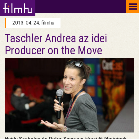
To
na
2013. 04. 24. filmhu
Taschler Andrea az idei
Producer on the Move
Hajdu Szabolcs és Pater Sparrow készülő filmjeinek