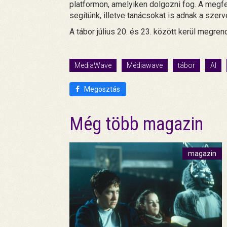
platformon, amelyiken dolgozni fog. A megfe
segítünk, illetve tanácsokat is adnak a szer
A tábor július 20. és 23. között kerül megren
MediaWave
Médiawave
tábor
AI
Megosztás
Még több magazin
magazin