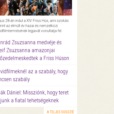
us 28-án indul a XIV. Friss Hús, ami szokás
rint az elmúlt év hazai és nemzetközi
idfilmtermésének legjavát vonultatja fel.
nrád Zsuzsanna medvéje és
eif Zsuzsanna amazonjai
őzedelmeskedtek a Friss Húson
vidfilmeknél az a szabály, hogy
ncsen szabály
ák Dániel: Missziónk, hogy teret
junk a fiatal tehetségeknek
A TELJES DOSSZIÉ