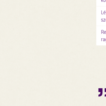
kö
Lé
sz
Re
ra