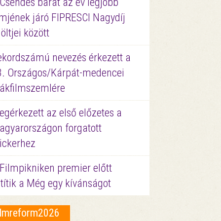
 Csendes barát az év legjobb
lmjének járó FIPRESCI Nagydíj
löltjei között
ekordszámú nevezés érkezett a
3. Országos/Kárpát-medencei
iákfilmszemlére
gérkezett az első előzetes a
agyarországon forgatott
ickerhez
Filmpikniken premier előtt
títik a Még egy kívánságot
ilmreform2026