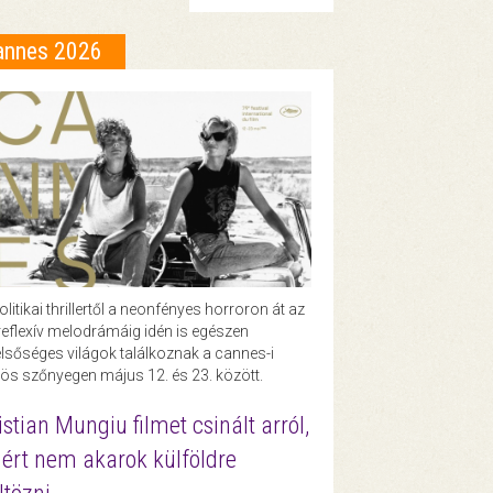
annes 2026
olitikai thrillertől a neonfényes horroron át az
eflexív melodrámáig idén is egészen
lsőséges világok találkoznak a cannes-i
ös szőnyegen május 12. és 23. között.
istian Mungiu filmet csinált arról,
ért nem akarok külföldre