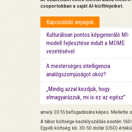
csoportokban a saját AI-kisfilmjeiket.
Kapcsolódó anyagok
Kulturálisan pontos képgeneráló MI-
modell fejlesztése indult a MOME
vezetésével
A mesterséges intelligencia
analógszomjúságot okoz?
„Mindig azzal kezdjük, hogy
elmagyarázzuk, mi is ez az egész”
amely 20 fő befogadására képes. Mellette s
A tábor költsége kastélyszállás esetén 160.
Egyéb költség: kb. 30-50 dollár (USD) értékű