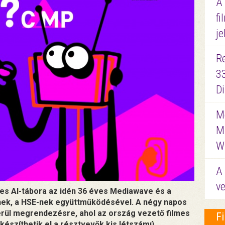
A
fi
je
R
3
D
Me
M
W
A 
ve
mes AI-tábora az idén 36 éves Mediawave és a
nek, a HSE-nek együttműködésével. A négy napos
erül megrendezésre, ahol az ország vezető filmes
F
észíthetik el a résztvevők kis létszámú