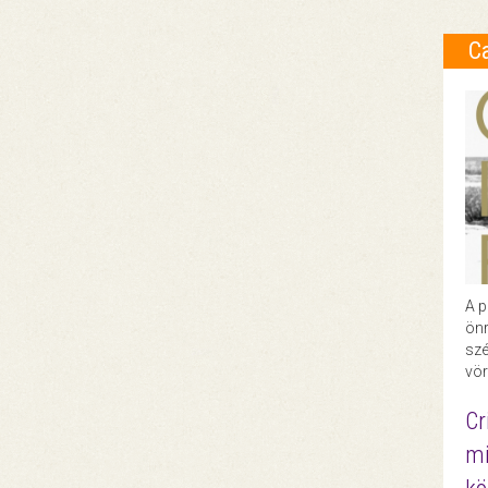
C
A p
önr
szé
vör
Cr
mi