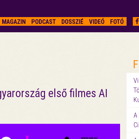
MAGAZIN
PODCAST
DOSSZIÉ
VIDEÓ
FOTÓ
F
Vi
Tö
gyarország első filmes AI
K
A 
Ci