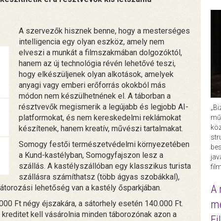
A szervezők hisznek benne, hogy a mesterséges
intelligencia egy olyan eszköz, amely nem
elveszi a munkát a filmszakmában dolgozóktól,
hanem az új technológia révén lehetővé teszi,
hogy elkészüljenek olyan alkotások, amelyek
anyagi vagy emberi erőforrás okokból más
módon nem készülhetnének el. A táborban a
résztvevők megismerik a legújabb és legjobb AI-
„Bi
platformokat, és nem kereskedelmi reklámokat
műk
köz
készítenek, hanem kreatív, művészi tartalmakat.
str
Somogy festői természetvédelmi környezetében
bes
a Kund-kastélyban, Somogyfajszon lesz a
ja
szállás. A kastélyszállóban egy klasszikus turista
fil
szállásra számíthatsz (több ágyas szobákkal),
A 
átorozási lehetőség van a kastély ősparkjában.
me
000 Ft négy éjszakára, a sátorhely esetén 140.000 Ft.
 kreditet kell vásárolnia minden táborozónak azon a
Fi