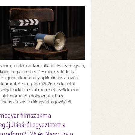
zalom, türelem és konzultáció. Ha ez megvan,
ödni fog a rendszer” – megkezdődött a
ös gondolkodás egy új filmfinanszírozási
uktúráról. A Filmreform2026 kerekasztal-
zélgetéseken a szakmai résztvevők közös
vaslatcsomagon dolgoznak a hazai
mfinanszírozás és filmgyártás jövőjéről.
magyar filmszakma
gújulásáról egyeztetett a
lmreform2026 és Nagy Ervin