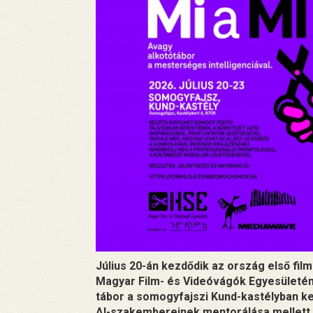
Július 20-án kezdődik az ország első fil
Magyar Film- és Videóvágók Egyesületé
tábor a somogyfajszi Kund-kastélyban k
AI-szakembereinek mentorálása mellett k