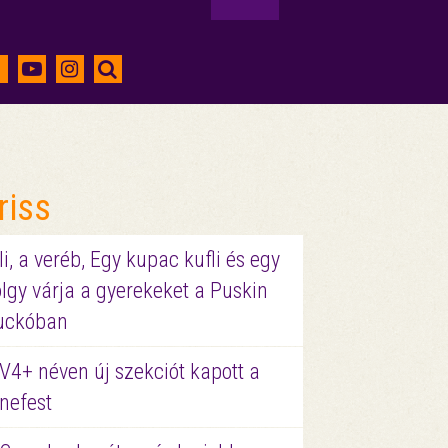
riss
li, a veréb, Egy kupac kufli és egy
lgy várja a gyerekeket a Puskin
uckóban
V4+ néven új szekciót kapott a
nefest