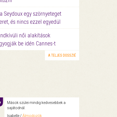
ltözni
a Seydoux egy szörnyeteget
eret, és nincs ezzel egyedül
ndkívüli női alakítások
gyogják be idén Cannes-t
A TELJES DOSSZIÉ
Mások szülei mindig kedvesebbek a
sajátodnál.
Isabelle /
Álmodozók