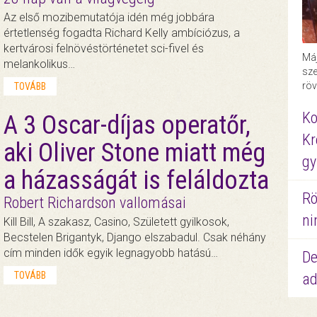
Az első mozibemutatója idén még jobbára
értetlenség fogadta Richard Kelly ambíciózus, a
kertvárosi felnövéstörténetet sci-fivel és
Máj
melankolikus…
sze
röv
TOVÁBB
Ko
A 3 Oscar-díjas operatőr,
Kr
aki Oliver Stone miatt még
gy
a házasságát is feláldozta
Rö
Robert Richardson vallomásai
ni
Kill Bill, A szakasz, Casino, Született gyilkosok,
Becstelen Brigantyk, Django elszabadul. Csak néhány
cím minden idők egyik legnagyobb hatású…
De
TOVÁBB
ad