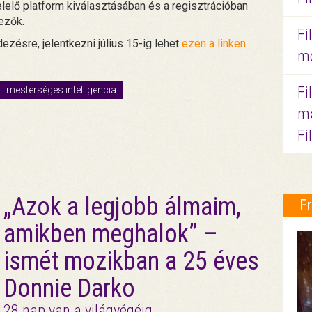
lelő platform kiválasztásában és a regisztrációban
vezők.
Fi
dezésre, jelentkezni július 15-ig lehet
ezen a linken
.
mo
Fi
mesterséges intelligencia
ma
Fi
„Azok a legjobb álmaim,
F
amikben meghalok” –
ismét mozikban a 25 éves
Donnie Darko
28 nap van a világvégéig