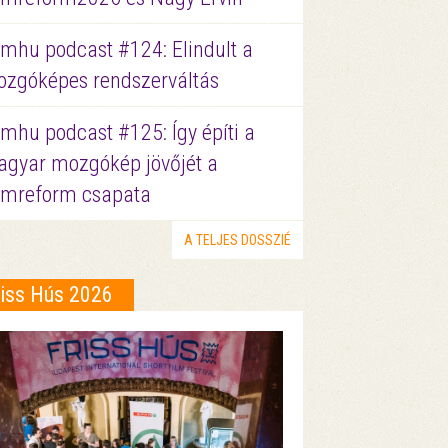
lmhu podcast #124: Elindult a
zgóképes rendszerváltás
lmhu podcast #125: Így építi a
gyar mozgókép jövőjét a
lmreform csapata
A TELJES DOSSZIÉ
riss Hús 2026