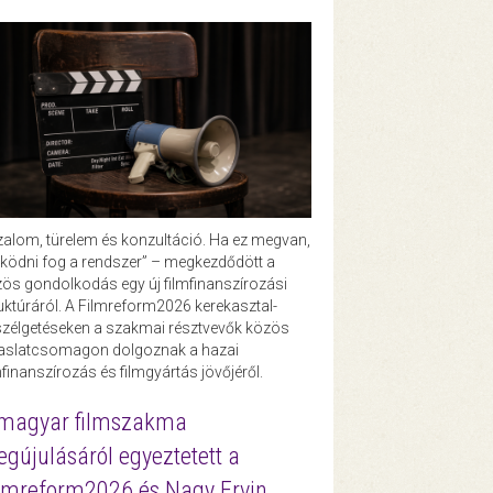
zalom, türelem és konzultáció. Ha ez megvan,
ödni fog a rendszer” – megkezdődött a
ös gondolkodás egy új filmfinanszírozási
uktúráról. A Filmreform2026 kerekasztal-
zélgetéseken a szakmai résztvevők közös
vaslatcsomagon dolgoznak a hazai
mfinanszírozás és filmgyártás jövőjéről.
magyar filmszakma
gújulásáról egyeztetett a
lmreform2026 és Nagy Ervin