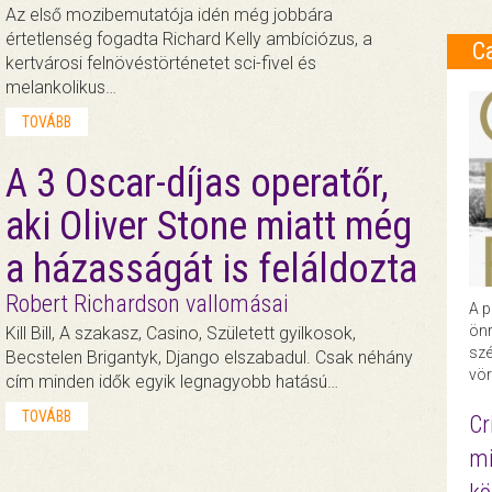
Az első mozibemutatója idén még jobbára
értetlenség fogadta Richard Kelly ambíciózus, a
C
kertvárosi felnövéstörténetet sci-fivel és
melankolikus…
TOVÁBB
A 3 Oscar-díjas operatőr,
aki Oliver Stone miatt még
a házasságát is feláldozta
Robert Richardson vallomásai
A p
önr
Kill Bill, A szakasz, Casino, Született gyilkosok,
szé
Becstelen Brigantyk, Django elszabadul. Csak néhány
vör
cím minden idők egyik legnagyobb hatású…
TOVÁBB
Cr
mi