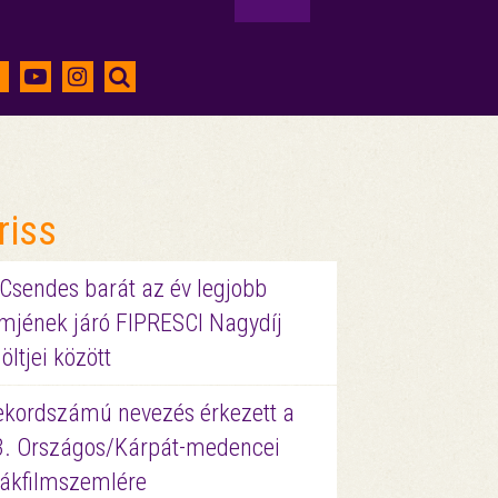
riss
 Csendes barát az év legjobb
lmjének járó FIPRESCI Nagydíj
löltjei között
ekordszámú nevezés érkezett a
3. Országos/Kárpát-medencei
iákfilmszemlére