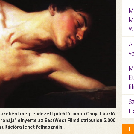
Me
M
W
A 
ve
M
E
f
S
Ha
l részeként megrendezett pitchfórumon Csuja László
onája" elnyerte az EastWest Filmdistribution 5.000
ultációra lehet felhasználni.
F