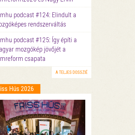
lmhu podcast #124: Elindult a
zgóképes rendszerváltás
lmhu podcast #125: Így építi a
gyar mozgókép jövőjét a
lmreform csapata
A TELJES DOSSZIÉ
riss Hús 2026