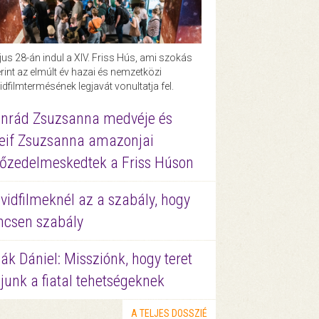
us 28-án indul a XIV. Friss Hús, ami szokás
rint az elmúlt év hazai és nemzetközi
idfilmtermésének legjavát vonultatja fel.
nrád Zsuzsanna medvéje és
eif Zsuzsanna amazonjai
őzedelmeskedtek a Friss Húson
vidfilmeknél az a szabály, hogy
ncsen szabály
ák Dániel: Missziónk, hogy teret
junk a fiatal tehetségeknek
A TELJES DOSSZIÉ