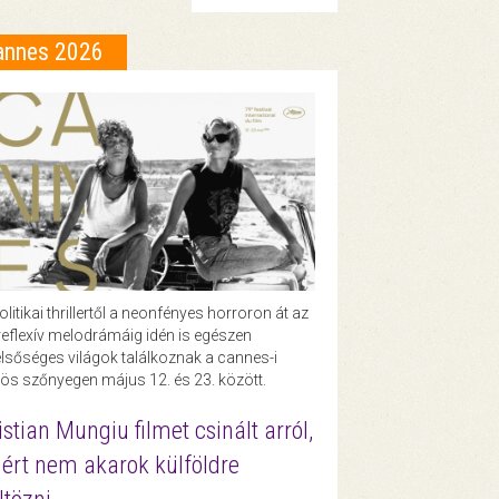
annes 2026
olitikai thrillertől a neonfényes horroron át az
eflexív melodrámáig idén is egészen
lsőséges világok találkoznak a cannes-i
ös szőnyegen május 12. és 23. között.
istian Mungiu filmet csinált arról,
ért nem akarok külföldre