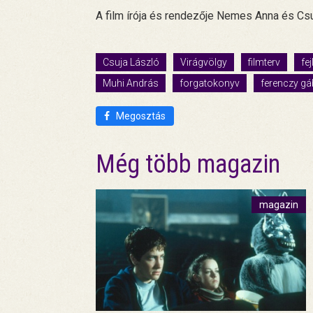
A film írója és rendezője Nemes Anna és Cs
Csuja László
Virágvölgy
filmterv
fe
Muhi András
forgatokonyv
ferenczy gá
Megosztás
Még több magazin
magazin