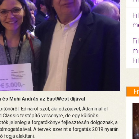
Fi
mo
Fi
ma
Fi
F
 és Muhi András az EastWest díjával
ítőnőről, Edináról szól, aki edzőjével, Ádámmal él
d Classic testépítő versenyre, de egy különös
otók jelenleg a forgatókönyv fejlesztésén dolgoznak, a
 támogatásával. A tervek szerint a forgatás 2019 nyarán
 fogja alakítani.