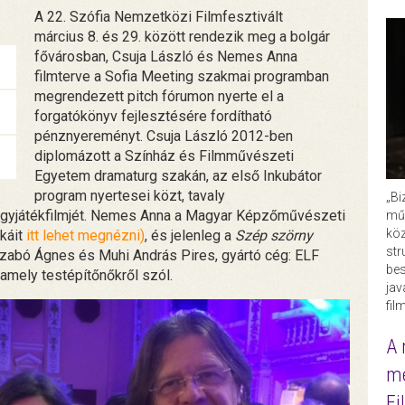
A 22. Szófia Nemzetközi Filmfesztivált
március 8. és 29. között rendezik meg a bolgár
fővárosban, Csuja László és Nemes Anna
filmterve a Sofia Meeting szakmai programban
megrendezett pitch fórumon nyerte el a
forgatókönyv fejlesztésére fordítható
pénznyereményt. Csuja László 2012-ben
diplomázott a Színház és Filmművészeti
Egyetem dramaturg szakán, az első Inkubátor
program nyertesei közt, tavaly
„Bi
gyjátékfilmjét. Nemes Anna a Magyar Képzőművészeti
műk
köz
káit
itt lehet megnézni)
, és jelenleg a
Szép szörny
str
Szabó Ágnes és Muhi András Pires, gyártó cég: ELF
bes
amely testépítőnőkről szól.
ja
fil
A 
me
Fi