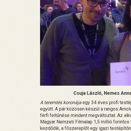
Csuja László, Nemes Anna
A teremtés koronája
egy 34 éves profi testép
együtt. A pár közösen készül a rangos Arnol
férfi feltűnése mindent megváltoztat. Az alk
Magyar Nemzeti Filmalap 1,5 millió forintos
kezdődik, a főszereplőt egy igazi testépítőnő