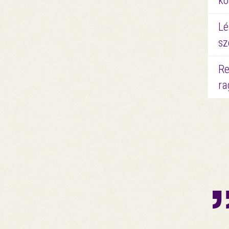
kö
Lé
sz
Re
ra