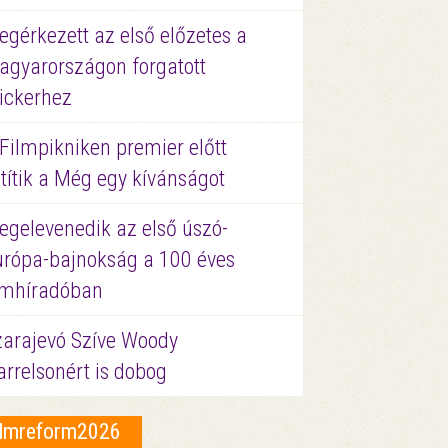
gérkezett az első előzetes a
agyarországon forgatott
ickerhez
Filmpikniken premier előtt
títik a Még egy kívánságot
egelevenedik az első úszó-
urópa-bajnokság a 100 éves
ilmhíradóban
zarajevó Szíve Woody
rrelsonért is dobog
ilmreform2026