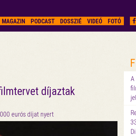
MAGAZIN
PODCAST
DOSSZIÉ
VIDEÓ
FOTÓ
F
A
fi
ilmtervet díjaztak
je
R
00 eurós díjat nyert
3
D