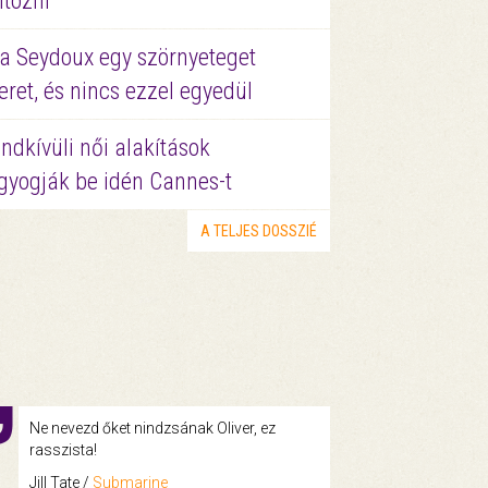
ltözni
a Seydoux egy szörnyeteget
eret, és nincs ezzel egyedül
ndkívüli női alakítások
gyogják be idén Cannes-t
A TELJES DOSSZIÉ
Ne nevezd őket nindzsának Oliver, ez
rasszista!
Jill Tate /
Submarine