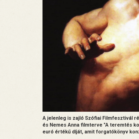
A jelenleg is zajló Szófiai Filmfesztivá
és Nemes Anna filmterve "A teremtés kor
euró értékű díját, amit forgatókönyv konz