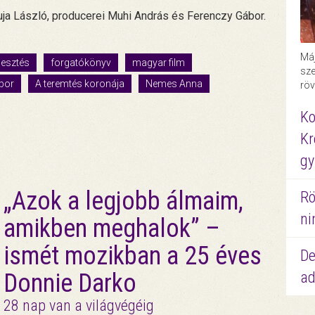
uja László, producerei Muhi András és Ferenczy Gábor.
Máj
jlesztés
forgatókönyv
magyar film
sze
bor
A teremtés koronája
Nemes Anna
röv
Ko
Kr
gy
„Azok a legjobb álmaim,
Rö
ni
amikben meghalok” –
ismét mozikban a 25 éves
De
ad
Donnie Darko
28 nap van a világvégéig