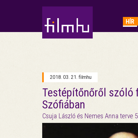
HIRDETÉS
HÍR
2018. 03. 21. filmhu
Testépítőnőről szóló f
Szófiában
Csuja László és Nemes Anna terve 50