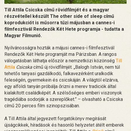
Till Attila Csicska című rövidfilmjét és a magyar
részvétellel készült The other side of sleep című
koprodukciót is műsorra tűzi májusban a cannes-i
filmfesztivál Rendezők Két Hete programja - tudatta a
Magyar Filmunió.
Nyilvánosságra hozták a májusi cannes-i filmfesztivál
Rendezők Két Hete programját ma Párizsban. A rangos
válogatásban láthatja először a nemzetközi közönség
Till
Attila
Csicska
című új rövidfilmjét. „Balogh István, nem túl
tehetős tanyasi gazdálkodó, falkavezérként uralkodik
feleségén, gyermekein és csicskáján. A világtól elzárva,
egy alföldi tanyán próbálja őrizni a merev tradiciók által
kialakított családképét. A szélsőséges emberi viszonyok
tragédiába sodorják a szereplőket.” – olvasható a Csicska
című 20 perces film szinopszisában.
A Till Attila által jegyezett forgatókönyv megírását
újságcikkek, híradások és hasonló helyzetet átélt emberek