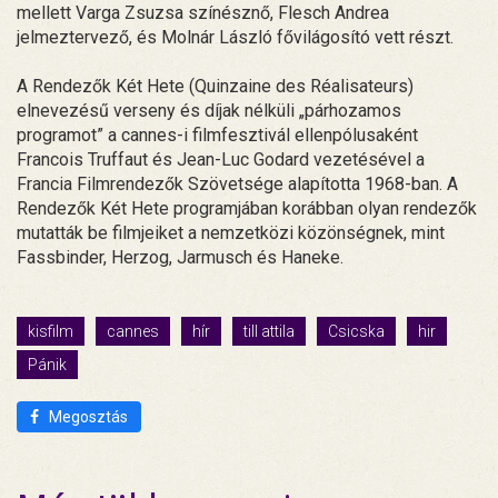
mellett Varga Zsuzsa színésznő, Flesch Andrea
jelmeztervező, és Molnár László fővilágosító vett részt.
A Rendezők Két Hete (Quinzaine des Réalisateurs)
elnevezésű verseny és díjak nélküli „párhozamos
programot” a cannes-i filmfesztivál ellenpólusaként
Francois Truffaut és Jean-Luc Godard vezetésével a
Francia Filmrendezők Szövetsége alapította 1968-ban. A
Rendezők Két Hete programjában korábban olyan rendezők
mutatták be filmjeiket a nemzetközi közönségnek, mint
Fassbinder, Herzog, Jarmusch és Haneke.
kisfilm
cannes
hír
till attila
Csicska
hir
Pánik
Megosztás