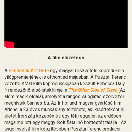
A film előzetese
A
Rendezők Két Hete
egy magyar részvételű koprodukció
világpremierjének is otthont ad májusban. A Pusztai Ferenc
vezette KMH Film koprodukciójában készült Rebecca Daly
ír rendezőnő első játékfilmje, a
The Other Side of Sleep
(Az
álom másik oldala), amelyet a rangos válogatás szervezői
meghívtak Cannes-ba. Az ír-holland-magyar gyártású film
Arlene, a 23 éves munkáslány története, aki kísértetként éli
életét Írország közepén és egy téli reggelen az erdőben
maga mellett egy meggyilkolt fiatal nő holttestét találja... Az
angol nyelvű film készítésében Pusztai Ferenc producer