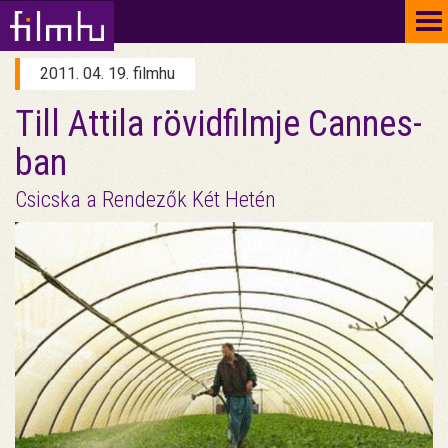
To
na
2011. 04. 19. filmhu
Till Attila rövidfilmje Cannes-
ban
Csicska a Rendezők Két Hetén