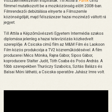
visszaemlékezései inspirálták. Till Attila a
Pánik
című
filmmel mutatkozott be a moziközönség előtt 2008-ban.
Filmrendezői debütálása elnyerte a Filmszemle
közönségdíját, majd félszázezer hazai mozinéző váltott rá
jegyet.
Till Attila a Képzőművészeti Egyetem Intermédia szakos
diplomása jelenleg a hazai televíziózás közkedvelt
szereplője. A Csicska című film az M&M Film és Laokoon
Film közös produkciója a TV2 közreműködésével. A film
producerei Mécs Mónika, Rajna Gábor, Sipos Gábor,
koproducere Stalter Judit, Tóth Csaba és Poós András. A
főbb szerepekben Thuróczy Szabolcs, Szitás Balázs és
Balsai Móni látható; a Csicska operatőre Juhász Imre volt.