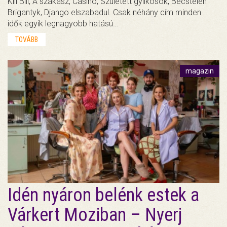
Kill Bill, A szakasz, Casino, Született gyilkosok, Becstelen
Brigantyk, Django elszabadul. Csak néhány cím minden
idők egyik legnagyobb hatású…
TOVÁBB
magazin
Idén nyáron belénk estek a
Várkert Moziban – Nyerj