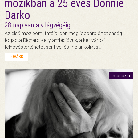
mozikban a 25 éves Donnie
Darko
28 nap van a világvégéig
Az első mozibemutatója idén még jobbára értetlenség
fogadta Richard Kelly ambíciózus, a kertvárosi
felnövéstörténetet sci-fivel és melankolikus…
TOVÁBB
magazin