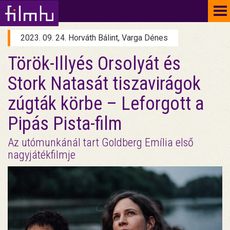
To
na
2023. 09. 24. Horváth Bálint, Varga Dénes
Török-Illyés Orsolyát és
Stork Natasát tiszavirágok
zúgták körbe – Leforgott a
Pipás Pista-film
Az utómunkánál tart Goldberg Emília első
nagyjátékfilmje