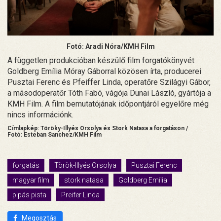
Fotó: Aradi Nóra/KMH Film
A független produkcióban készülő film forgatókönyvét
Goldberg Emília Móray Gáborral közösen írta, producerei
Pusztai Ferenc és Pfeiffer Linda, operatőre Szilágyi Gábor,
a másodoperatőr Tóth Fabó, vágója Dunai László, gyártója a
KMH Film. A film bemutatójának időpontjáról egyelőre még
nincs információnk.
Címlapkép: Töröky-Illyés Orsolya és Stork Natasa a forgatáson /
Fotó: Esteban Sanchez/KMH Film
forgatás
Török-Illyés Orsolya
Pusztai Ferenc
magyar film
stork natasa
Goldberg Emília
pipás pista
Preifer Linda
Megosztás