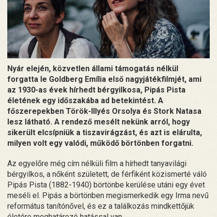
Nyár elején, közvetlen állami támogatás nélkül
forgatta le Goldberg Emília első nagyjátékfilmjét, ami
az 1930-as évek hírhedt bérgyilkosa, Pipás Pista
életének egy időszakába ad betekintést. A
főszerepekben Török-Illyés Orsolya és Stork Natasa
lesz látható. A rendező mesélt nekünk arról, hogy
sikerült elcsípniük a tiszavirágzást, és azt is elárulta,
milyen volt egy valódi, működő börtönben forgatni.
Az egyelőre még cím nélküli film a hírhedt tanyavilági
bérgyilkos, a nőként született, de férfiként közismerté váló
Pipás Pista (1882-1940) börtönbe kerülése utáni egy évet
meséli el. Pipás a börtönben megismerkedik egy Irma nevű
református tanítónővel, és ez a találkozás mindkettőjük
életére meghatározó hatással van.