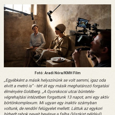
Fotó: Aradi Nóra/KMH Film
,,
Egyébként a másik helyszínünk se volt semmi, igaz oda
elvitt a metró is” - tért át egy másik meghatározó forgatási
élményére Goldberg. ,,A Gyorskocsi utcai büntetés-
végrehajtási intézetben forgattunk 13 napot, ami egy aktív
börtönkomplexum. Mi ugyan egy inaktív szárnyban
voltunk, de rendőri felügyelet mellett. Láttuk az egykori
hírhedt rabok neveit bevésve a falba (Viszkist például),