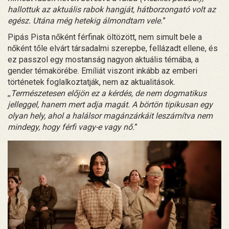
hallottuk az aktuális rabok hangját, hátborzongató volt az
egész. Utána még hetekig álmondtam vele.
”
Pipás Pista nőként férfinak öltözött, nem simult bele a
nőként tőle elvárt társadalmi szerepbe, fellázadt ellene, és
ez passzol egy mostanság nagyon aktuális témába, a
gender témakörébe. Emíliát viszont inkább az emberi
történetek foglalkoztatják, nem az aktualitások.
,,
Természetesen előjön ez a kérdés, de nem dogmatikus
jelleggel, hanem mert adja magát. A börtön tipikusan egy
olyan hely, ahol a halálsor magánzárkáit leszámítva nem
mindegy, hogy férfi vagy-e vagy nő.
”