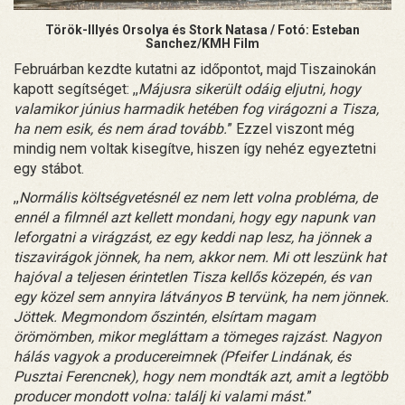
Török-Illyés Orsolya és Stork Natasa / Fotó: Esteban
Sanchez/KMH Film
Februárban kezdte kutatni az időpontot, majd Tiszainokán
kapott segítséget: ,,
Májusra sikerült odáig eljutni, hogy
valamikor június harmadik hetében fog virágozni a Tisza,
ha nem esik, és nem árad tovább.
” Ezzel viszont még
mindig nem voltak kisegítve, hiszen így nehéz egyeztetni
egy stábot.
,,
Normális költségvetésnél ez nem lett volna probléma, de
ennél a filmnél azt kellett mondani, hogy egy napunk van
leforgatni a virágzást, ez egy keddi nap lesz, ha jönnek a
tiszavirágok jönnek, ha nem, akkor nem. Mi ott leszünk hat
hajóval a teljesen érintetlen Tisza kellős közepén, és van
egy közel sem annyira látványos B tervünk, ha nem jönnek.
Jöttek. Megmondom őszintén, elsírtam magam
örömömben, mikor megláttam a tömeges rajzást. Nagyon
hálás vagyok a producereimnek (Pfeifer Lindának, és
Pusztai Ferencnek), hogy nem mondták azt, amit a legtöbb
producer mondott volna: találj ki valami mást.
”