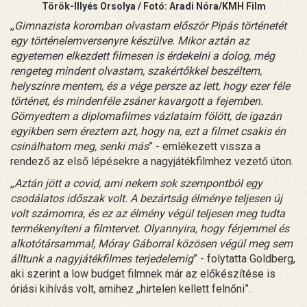
Török-Illyés Orsolya / Fotó: Aradi Nóra/KMH Film
,,
Gimnazista koromban olvastam először Pipás történetét
egy történelemversenyre készülve. Mikor aztán az
egyetemen elkezdett filmesen is érdekelni a dolog, még
rengeteg mindent olvastam, szakértőkkel beszéltem,
helyszínre mentem, és a vége persze az lett, hogy ezer féle
történet, és mindenféle zsáner kavargott a fejemben.
Görnyedtem a diplomafilmes vázlataim fölött, de igazán
egyikben sem éreztem azt, hogy na, ezt a filmet csakis én
csinálhatom meg, senki más
” - emlékezett vissza a
rendező az első lépésekre a nagyjátékfilmhez vezető úton.
,,
Aztán jött a covid, ami nekem sok szempontból egy
csodálatos időszak volt. A bezártság élménye teljesen új
volt számomra, és ez az élmény végül teljesen meg tudta
termékenyíteni a filmtervet. Olyannyira, hogy férjemmel és
alkotótársammal, Móray Gáborral közösen végül meg sem
álltunk a nagyjátékfilmes terjedelemig
” - folytatta Goldberg,
aki szerint a low budget filmnek már az előkészítése is
óriási kihívás volt, amihez ,,hirtelen kellett felnőni”.