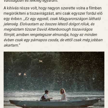
valóságban és lelkileg egyaránt.”
A kihívás része volt, hogy nagyon szerette volna a filmben
megörökíteni a tiszavirágzást, ami csak egyszer fordul elő
egy évbe
n. ,,Ez egy egyedi, csak Magyarországon látható
jelenség. Elolvastam az összes létező dolgot róluk, és
megnéztem tízszer David Attenborough tiszavirágos
filmjét, amiben rengetegszer elmondja, hogy ez minden
évben csak egy párnapos csoda, de ettől csak még jobban
akartam.
”