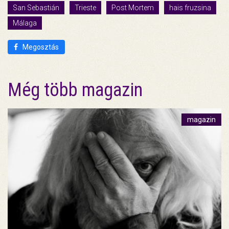
San Sebastián
Trieste
Post Mortem
hais fruzsina
Málaga
Megosztás
Még több magazin
magazin