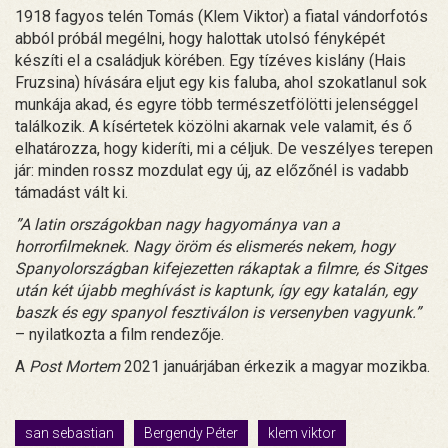
1918 fagyos telén Tomás (Klem Viktor) a fiatal vándorfotós
abból próbál megélni, hogy halottak utolsó fényképét
készíti el a családjuk körében. Egy tízéves kislány (Hais
Fruzsina) hívására eljut egy kis faluba, ahol szokatlanul sok
munkája akad, és egyre több természetfölötti jelenséggel
találkozik. A kísértetek közölni akarnak vele valamit, és ő
elhatározza, hogy kideríti, mi a céljuk. De veszélyes terepen
jár: minden rossz mozdulat egy új, az előzőnél is vadabb
támadást vált ki.
”A latin országokban nagy hagyománya van a
horrorfilmeknek. Nagy öröm és elismerés nekem, hogy
Spanyolországban kifejezetten rákaptak a filmre, és Sitges
után két újabb meghívást is kaptunk, így egy katalán, egy
baszk és egy spanyol fesztiválon is versenyben vagyunk.”
– nyilatkozta a film rendezője.
A
Post Mortem
2021 januárjában érkezik a magyar mozikba.
san sebastian
Bergendy Péter
klem viktor