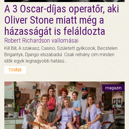
A 3 Oscar-díjas operatőr, aki
Oliver Stone miatt még a
házasságát is feláldozta
Robert Richardson vallomásai
Kill Bill, A szakasz, Casino, Született gyilkosok, Becstelen
Brigantyk, Django elszabadul. Csak néhány cím minden
idők egyik legnagyobb hatású…
TOVÁBB
magazin