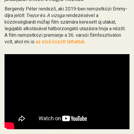
Bergendy Péter rendező, aki 2019-ben nemzetközi Emmy-
díjra jelölt
Trezor
és
A vizsga
rendezésével a
közönségbarát műfaji film számára keresett új utakat,
legújabb alkotásával hátborzongató utazásra hívja a nézőt.
A film nemzetközi premierje a 36. varsói filmfesztiválon
volt, ahol mi is
az első között láthattuk
.