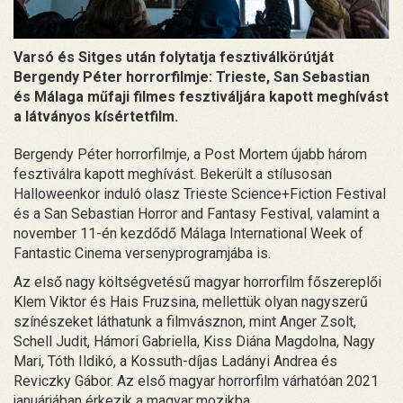
Varsó és Sitges után folytatja fesztiválkörútját
Bergendy Péter horrorfilmje: Trieste, San Sebastian
és Málaga műfaji filmes fesztiváljára kapott meghívást
a látványos kísértetfilm.
Bergendy Péter horrorfilmje, a Post Mortem újabb három
fesztiválra kapott meghívást. Bekerült a stílusosan
Halloweenkor induló olasz Trieste Science+Fiction Festival
és a San Sebastian Horror and Fantasy Festival, valamint a
november 11-én kezdődő Málaga International Week of
Fantastic Cinema versenyprogramjába is.
Az első nagy költségvetésű magyar horrorfilm főszereplői
Klem Viktor és Hais Fruzsina, mellettük olyan nagyszerű
színészeket láthatunk a filmvásznon, mint Anger Zsolt,
Schell Judit, Hámori Gabriella, Kiss Diána Magdolna, Nagy
Mari, Tóth Ildikó, a Kossuth-díjas Ladányi Andrea és
Reviczky Gábor. Az első magyar horrorfilm várhatóan 2021
januárjában érkezik a magyar mozikba.