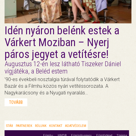
Idén nyáron belénk estek a
Várkert Moziban – Nyerj
páros jegyet a vetítésre!
Augusztus 12-én lesz látható Tiszeker Dániel
vígjátéka, a Beléd estem
’90-es évekbeli nosztalgia túrával folytatódik a Várkert
Bazár és a Filmhu közös nyári vetítéssorozata. A
Nagykarácsony és a Nyugati nyaralás…
TOVÁBB
STÁB
PARTNEREK
RÓLUNK
KONTAKT
ADATVÉDELEM
Filmhu
HMDB
FilmInHungary
Filmtörténet
Szakma