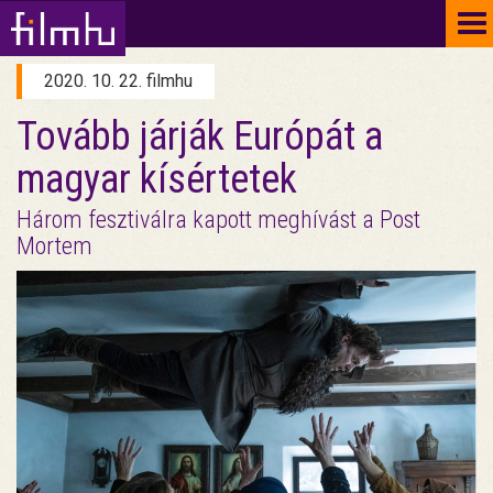
To
na
2020. 10. 22. filmhu
Tovább járják Európát a
magyar kísértetek
Három fesztiválra kapott meghívást a Post
Mortem