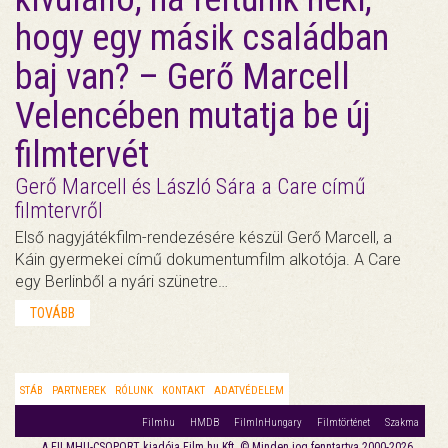
hogy egy másik családban
baj van? – Gerő Marcell
Velencében mutatja be új
filmtervét
Gerő Marcell és László Sára a Care című
filmtervről
Első nagyjátékfilm-rendezésére készül Gerő Marcell, a
Káin gyermekei című dokumentumfilm alkotója. A Care
egy Berlinből a nyári szünetre…
TOVÁBB
STÁB
PARTNEREK
RÓLUNK
KONTAKT
ADATVÉDELEM
Filmhu
HMDB
FilmInHungary
Filmtörténet
Szakma
A FILMHU-CSOPORT kiadója Film.hu Kft. © Minden jog fenntartva 2000-2026