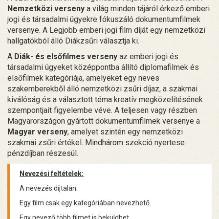
Nemzetközi verseny
a világ minden tájáról érkező emberi
jogi és társadalmi ügyekre fókuszáló dokumentumfilmek
versenye. A Legjobb emberi jogi film díját egy nemzetközi
hallgatókból álló Diákzsűri választja ki.
A
Diák- és elsőfilmes verseny
az emberi jogi és
társadalmi ügyeket középpontba állító diplomafilmek és
elsőfilmek kategóriája, amelyeket egy neves
szakemberekből álló nemzetközi zsűri díjaz, a szakmai
kiválóság és a választott téma kreatív megközelítésének
szempontjait figyelembe véve. A teljesen vagy részben
Magyarországon gyártott dokumentumfilmek versenye a
Magyar verseny
, amelyet szintén egy nemzetközi
szakmai zsűri értékel. Mindhárom szekció nyertese
pénzdíjban részesül.
Nevezési feltételek:
A nevezés díjtalan.
Egy film csak egy kategóriában nevezhető.
Egy nevező több filmet is beküldhet.