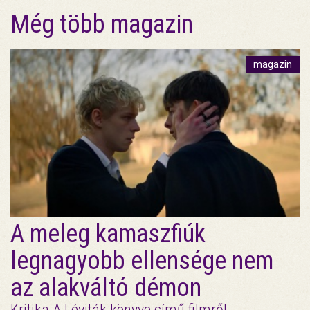
Még több magazin
magazin
A meleg kamaszfiúk
legnagyobb ellensége nem
az alakváltó démon
Kritika A Léviták könyve című filmről