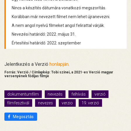
Nincs a készítés dátumára vonatkozó megszorítás.
Korábban már nevezett filmet nem lehet újranevezni.
A nem angol nyelvű filmeket angol felirattal várják.
Nevezési határidő: 2022. május 31.
Értesítési határidő: 2022. szeptember
Jelentkezés a Verzió
honlapján
.
Forrás: Verzió / Címlapkép: Tobi színei, a 2021-es Verzió magyar
versenyének fődíjas filmje
dokumentumfilm
nevezés
felhívás
verzió
filmfesztivál
nevezes
verzio
19. verzió
Megosztás