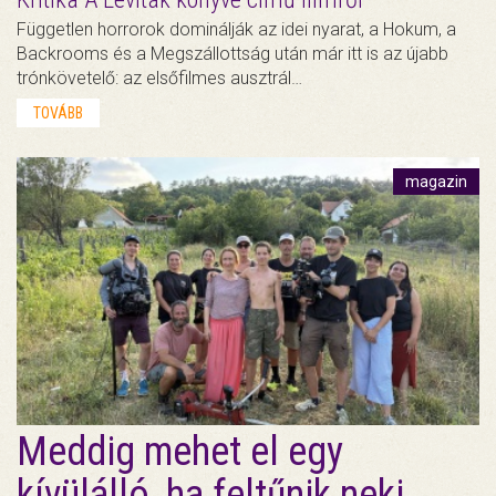
Független horrorok dominálják az idei nyarat, a Hokum, a
Backrooms és a Megszállottság után már itt is az újabb
trónkövetelő: az elsőfilmes ausztrál…
TOVÁBB
magazin
Meddig mehet el egy
kívülálló, ha feltűnik neki,