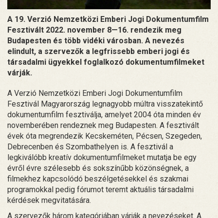
A 19. Verzió Nemzetközi Emberi Jogi Dokumentumfilm
Fesztivált 2022. november 8—16. rendezik meg
Budapesten és több vidéki városban. A nevezés
elindult, a szervezők a legfrissebb emberi jogi és
társadalmi ügyekkel foglalkozó dokumentumfilmeket
várják.
A Verzió Nemzetközi Emberi Jogi Dokumentumfilm
Fesztivál Magyarország legnagyobb múltra visszatekintő
dokumentumfilm fesztiválja, amelyet 2004 óta minden év
novemberében rendeznek meg Budapesten. A fesztivált
évek óta megrendezik Kecskeméten, Pécsen, Szegeden,
Debrecenben és Szombathelyen is. A fesztivál a
legkiválóbb kreatív dokumentumfilmeket mutatja be egy
évről évre szélesebb és sokszínűbb közönségnek, a
filmekhez kapcsolódó beszélgetésekkel és szakmai
programokkal pedig fórumot teremt aktuális társadalmi
kérdések megvitatására.
A szervezők három kategóriában várják a nevezéseket. A