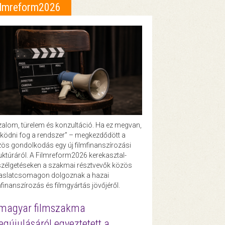
ilmreform2026
zalom, türelem és konzultáció. Ha ez megvan,
ödni fog a rendszer” – megkezdődött a
ös gondolkodás egy új filmfinanszírozási
uktúráról. A Filmreform2026 kerekasztal-
zélgetéseken a szakmai résztvevők közös
vaslatcsomagon dolgoznak a hazai
mfinanszírozás és filmgyártás jövőjéről.
magyar filmszakma
gújulásáról egyeztetett a