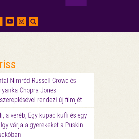
riss
ntal Nimród Russell Crowe és
riyanka Chopra Jones
szereplésével rendezi új filmjét
li, a veréb, Egy kupac kufli és egy
lgy várja a gyerekeket a Puskin
uckóban