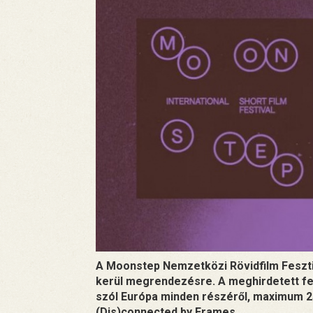
A Moonstep Nemzetközi Rövidfilm Feszti
kerül megrendezésre. A meghirdetett f
szól Európa minden részéről, maximum 25
(Dis)connected by Frames.