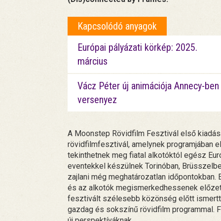
Kapcsolódó anyagok
Európai pályázati körkép: 2025.
március
Vácz Péter új animációja Annecy-ben
versenyez
A Moonstep Rövidfilm Fesztivál első kiadás
rövidfilmfesztivál, amelynek programjában 
tekinthetnek meg fiatal alkotóktól egész Európ
eventekkel készülnek Torinóban, Brüsszelbe
zajlani még meghatározatlan időpontokban. E
és az alkotók megismerkedhessenek előzetes
fesztivált szélesebb közönség előtt ismertt
gazdag és sokszínű rövidfilm programmal. Fő 
új perspektíváknak.