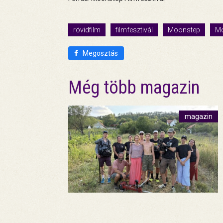
rövidfilm
filmfesztivál
Moonstep
Mo
Megosztás
Még több magazin
magazin