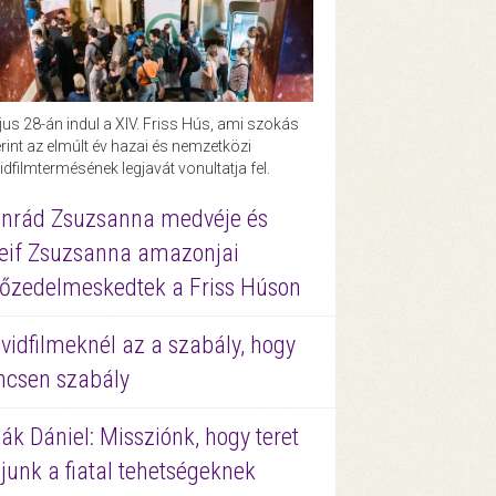
us 28-án indul a XIV. Friss Hús, ami szokás
rint az elmúlt év hazai és nemzetközi
idfilmtermésének legjavát vonultatja fel.
nrád Zsuzsanna medvéje és
eif Zsuzsanna amazonjai
őzedelmeskedtek a Friss Húson
vidfilmeknél az a szabály, hogy
ncsen szabály
ák Dániel: Missziónk, hogy teret
junk a fiatal tehetségeknek