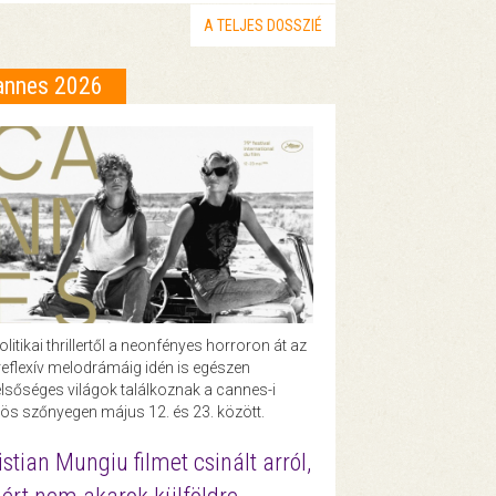
A TELJES DOSSZIÉ
annes 2026
olitikai thrillertől a neonfényes horroron át az
eflexív melodrámáig idén is egészen
lsőséges világok találkoznak a cannes-i
ös szőnyegen május 12. és 23. között.
istian Mungiu filmet csinált arról,