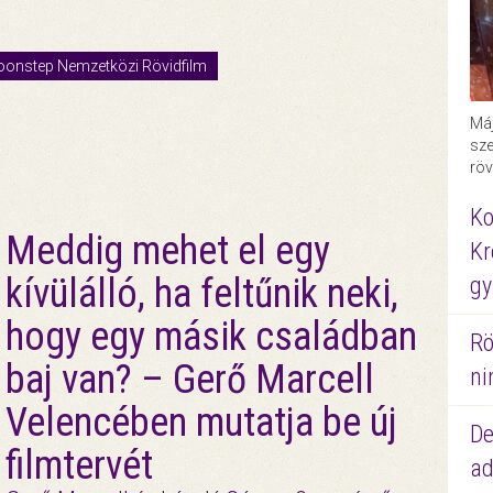
onstep Nemzetközi Rövidfilm
Máj
sze
röv
Ko
Meddig mehet el egy
Kr
kívülálló, ha feltűnik neki,
gy
hogy egy másik családban
Rö
baj van? – Gerő Marcell
ni
Velencében mutatja be új
De
filmtervét
ad