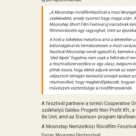
„A Moonstep rövidfilmfesztivál a mozi lényegét 
cselekedete, amely nyomot hagy maga után. Ah
Moonstep Short Film Festival új narratívák kiind
filmművészete úgy ragyoghat, mint az éjszakai
A hold a tökéletes metafora arra a lehetetlen 
bátorságával és természetesen a mozi varázsl
fesztivál Moonstep nevét egészíti ki, kiemelve 
"első lépés" fogalma nem csak a feltörekvő re
a fesztiválszervezőkre is: egy olasz, belgiumi 
jöttek össze, hogy életet adjunk ennek az ese
választott témáján keresztül ünnepli ezeket az „
résztvevőket, hogy megkérdőjelezzék, hogyan ér
művészeti veztetősége a rövidfilmeseknek.
A fesztivál partnerei a torinói Cooperative O
székhelyű Galileo Progetti Non-Profit Kft., a 
Be Unit, amit az Erasmus+ program társfinan
A Moonstep Nemzetközi Rövidfilm Fesztivál
Forrás: Moonstep Filmfesztivál