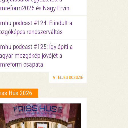
lmreform2026 és Nagy Ervin
lmhu podcast #124: Elindult a
zgóképes rendszerváltás
lmhu podcast #125: Így építi a
gyar mozgókép jövőjét a
lmreform csapata
A TELJES DOSSZIÉ
riss Hús 2026