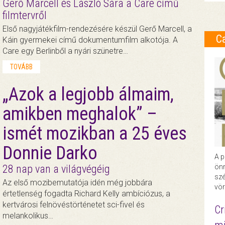
Gerő Marcell és László Sára a Care című
filmtervről
Első nagyjátékfilm-rendezésére készül Gerő Marcell, a
C
Káin gyermekei című dokumentumfilm alkotója. A
Care egy Berlinből a nyári szünetre…
TOVÁBB
„Azok a legjobb álmaim,
amikben meghalok” –
ismét mozikban a 25 éves
Donnie Darko
A p
önr
28 nap van a világvégéig
szé
Az első mozibemutatója idén még jobbára
vör
értetlenség fogadta Richard Kelly ambíciózus, a
kertvárosi felnövéstörténetet sci-fivel és
Cr
melankolikus…