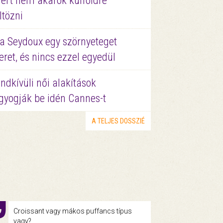
ért nem akarok külföldre
ltözni
a Seydoux egy szörnyeteget
eret, és nincs ezzel egyedül
ndkívüli női alakítások
gyogják be idén Cannes-t
A TELJES DOSSZIÉ
Croissant vagy mákos puffancs típus
vagy?