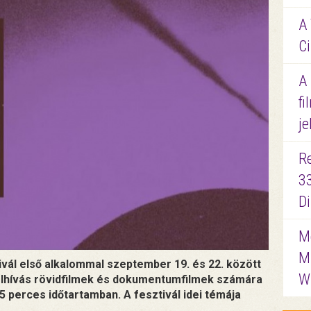
A 
Ci
A
fi
je
R
3
D
Me
M
vál első alkalommal szeptember 19. és 22. között
W
elhívás rövidfilmek és dokumentumfilmek számára
 perces időtartamban. A fesztivál idei témája