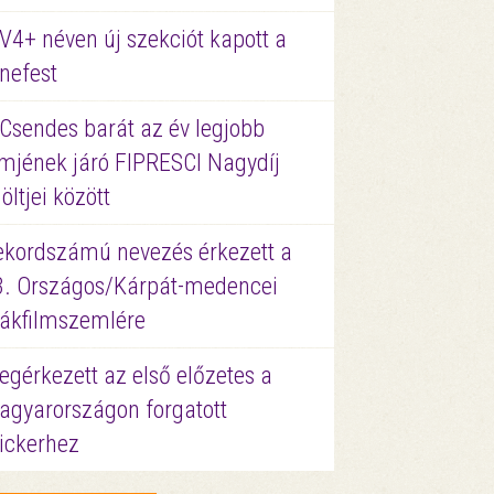
V4+ néven új szekciót kapott a
nefest
 Csendes barát az év legjobb
lmjének járó FIPRESCI Nagydíj
löltjei között
ekordszámú nevezés érkezett a
3. Országos/Kárpát-medencei
iákfilmszemlére
gérkezett az első előzetes a
agyarországon forgatott
ickerhez