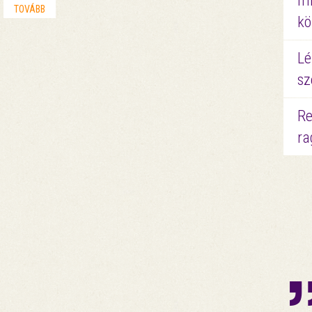
mi
TOVÁBB
kö
Lé
sz
Re
ra