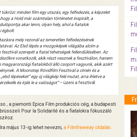
Fi
tükrözi: minden film egy utazás, egy felfedezés, a képzelet
ogy a Hold már számtalan történetet inspirált, a
Fi
ulópontja akar lenni, olyan hely, ahol a fiatalok
 égbolt.
mo
utazásra mely rezonál az ismeretlen felfedezésének
atával. Az Első lépés a mozgoképek világába alcím a
Fi
a fesztivál szerepét a fiatal tehetségek fellendülésében. Az
ma
ndezőkre vonatkozik, akik részt vesznek a fesztiválon, hanem
és magyarországi fiatalokból álló csoport vagyunk, akik azért
Fi
ménynek. A Moonstep Rövidfilm Fesztivál a címén és a
első lépéseket” egy új világkép felé mutat, arra ihletve a
zékelik és írják le a valóságot”
– üzeni a fesztivál
F
rso , a piemonti Epica Film produkciós cég, a budapesti
brüsszeli Pour la Solidarité és a fiatalokra fókuszáló
szíroz.
ra május 13-ig lehet nevezni,
a Filmfreeway oldalán
.