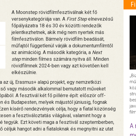
F
A Moonstep rövidfilmfesztiválnak két fő
versenykategóriája van. A
First Step
elnevezésű
főpályázatra 18 és 30 év közötti rendezők
jelentkezhetnek, akik még nem nyertek más
filmfesztiválon. Bármely rövidfilm beadását,
műfajtól függetlenül várják a dokumentumfilmtől
az animációig. A második kategória, a
Next
step
minden filmes számára nyitva áll. Minden
rövidfilmnek 2024-ben vagy azt követően kell
elkészülnie.
„Bi
műk
a az új, Erasmus+ alapú projekt, egy nemzetközi
köz
első vagy második alkalommal bemutatott műveket
str
ából. A fesztivál két fő pillérre épít: először off-
bes
n és Budapesten, melyek májustól júniusig, fognak
ja
zen kísérő rendezvények célja, hogy a fiatal közönség
fil
en a fesztiváloztatás világával, valamint hogy a
é tegyük. Ezt követi maga a fesztivál szeptemberben,
A 
céljuk hangot adni a fiataloknak és megnyitni az utat
me