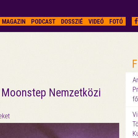
MAGAZIN
PODCAST
DOSSZIÉ
VIDEÓ
FOTÓ
F
A
P
 a Moonstep Nemzetközi
fő
Vi
eket
Tö
K